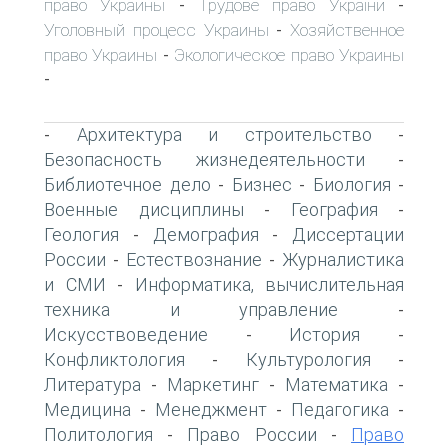
право Украины
Трудове право України
-
-
Уголовный процесс Украины
Хозяйственное
-
право Украины
Экологическое право Украины
-
-
Архитектура и строительство
-
-
Безопасность жизнедеятельности
-
Библиотечное дело
Бизнес
Биология
-
-
-
Военные дисциплины
География
-
-
Геология
Демография
Диссертации
-
-
России
Естествознание
Журналистика
-
-
и СМИ
Информатика, вычислительная
-
техника и управление
-
Искусствоведение
История
-
-
Конфликтология
Культурология
-
-
Литература
Маркетинг
Математика
-
-
-
Медицина
Менеджмент
Педагогика
-
-
-
Политология
Право России
Право
-
-