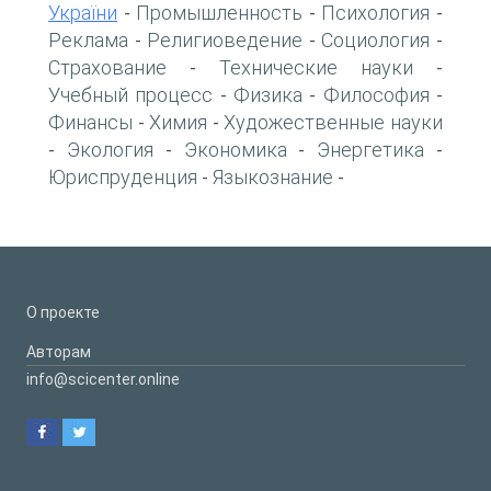
України
Промышленность
Психология
-
-
-
Реклама
Религиоведение
Социология
-
-
-
Страхование
Технические науки
-
-
Учебный процесс
Физика
Философия
-
-
-
Финансы
Химия
Художественные науки
-
-
Экология
Экономика
Энергетика
-
-
-
-
Юриспруденция
Языкознание
-
-
О проекте
Авторам
info@scicenter.online