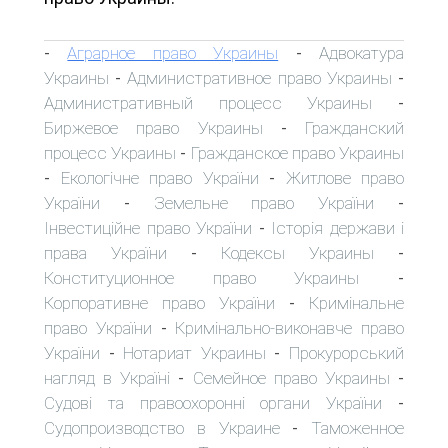
Аграрное право Украины
Адвокатура
-
-
Украины
Административное право Украины
-
-
Административный процесс Украины
-
Биржевое право Украины
Гражданский
-
процесс Украины
Гражданское право Украины
-
Екологічне право України
Житлове право
-
-
України
Земельне право України
-
-
Інвестиційне право України
Історія держави і
-
права України
Кодексы Украины
-
-
Конституционное право Украины
-
Корпоративне право України
Кримінальне
-
право України
Кримінально-виконавче право
-
України
Нотариат Украины
Прокурорський
-
-
нагляд в Україні
Семейное право Украины
-
-
Судові та правоохоронні органи України
-
Судопроизводство в Украине
Таможенное
-