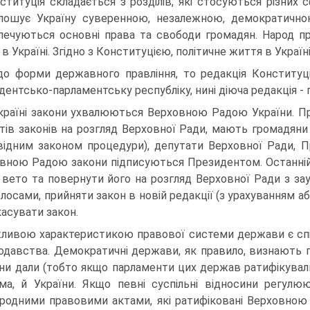
ституція складається з розділів, які стосуються різних
лошує Україну суверенною, незалежною, демократично
печуються основні права та свободи громадян. Народ 
в Україні. Згідно з Конституцією, політичне життя в Україн
о форми державного правління, то редакція Конституції
дентсько-парламентську республіку, нині діюча редакція -
країні закони ухвалюються Верховною Радою України. Пра
тів законів на розгляд Верховної Ради, мають громадяни
відним законом процедури), депутати Верховної Ради, Пре
вною Радою закони підписуються Президентом. Останній, 
 вето та повернути його на розгляд Верховної Ради з з
олосами, прийняти закон в новій редакції (з урахуванням 
касувати закон.
ливою характеристикою правової системи держави є спі
одавства. Демократичні держави, як правило, визнають п
они дали (тобто якщо парламенти цих держав ратифікували 
ма, й України. Якщо певні суспільні відносини регул
родними правовими актами, які ратифіковані Верховною 