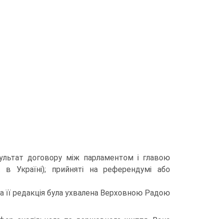
зультат договору між парламентом і главою
. в Україні); прийняті на референдумі або
ча її редакція була ухвалена Верховною Радою