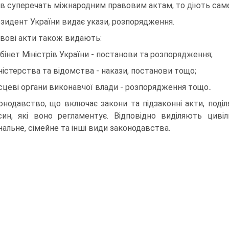
ів суперечать міжнародним правовим актам, то діють саме
зидент України видає укази, розпорядження.
вові акти також видають:
абінет Міністрів України - постанови та розпорядження;
іністерства та відомства - накази, постанови тощо;
ісцеві органи виконавчої влади - розпорядження тощо..
онодавство, що включає закони та підзаконні акти, поділ
син, які воно регламентує. Відповідно виділяють цивіл
нальне, сімейне та інші види законодавства.