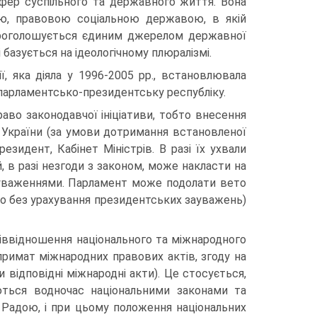
 сфер суспільного та державного життя. Вона
ю, правовою соціальною державою, в якій
проголошується єдиним джерелом державної
і базується на ідеологічному плюралізмі.
, яка діяла у 1996-2005 рр., встановлювала
 парламентсько-президентську республіку.
во законодавчої ініціативи, тобто внесення
 України (за умови дотримання встановленої
зидент, Кабінет Міністрів. В разі їх ухвали
в разі незгоди з законом, може накласти на
ауваженнями. Парламент може подолати вето
або без урахування президентських зауважень)
ввідношення національного та міжнародного
римат міжнародних правових актів, згоду на
відповідні міжнародні акти). Це стосується,
юються водночас національними законами та
Радою, і при цьому положення національних