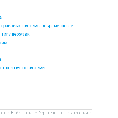
а.
ые правовые системы современности.
о типу держави.
стем
а
нт політичної системи.
ры
Выборы и избирательные технологии
-
-