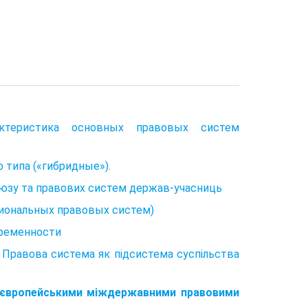
ктеристика основных правовых систем
типа («гибридные»).
оюзу та правових систем держав-учасниць
циональных правовых систем)
ременности
1. Правова система як підсистема суспільства
 з європейськими міждержавними правовими