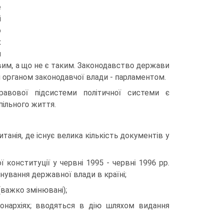
е
і
о
х
п
ивим, а що не є таким. Законодавство держави
я органом законодавчої влади - парламентом.
авової підсистеми політичної системи є
пільного життя.
итанія, де існує велика кількість документів у
ої конституції у червні 1995 - червні 1996 рр.
нування державної влади в країні;
 (важко змінювані);
монархіях; вводяться в дію шляхом видання