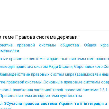
о теме Правова система держави.:
онятие правовой системы общества. Общая хара
еменности.
стые правовые системы и правовые системы смешанного 
Взаємодія правових систем Ради Європи, Європейського С
 Взаимодействие правовых систем мира (взаимосвязи на
тие правовой системы. Основные правовые системы сов
Основні положення загальної теорії правової системи 1.3.
. Правова система як підсистема суспільства
іл 3Сучасна правова система України та її інтеграція