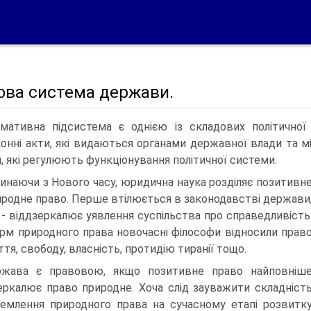
ова система держави.
мативна підсистема є однією із складових політично
конні акти, які видаються органами державної влади та м
, які регулюють функціонування політичної системи.
инаючи з Нового часу, юридична наука розділяє позитивн
иродне право. Перше втілюється в законодавстві держави
 - віддзеркалює уявлення суспільства про справедливість
рм природного права новочасні філософи відносили прав
ття, свободу, власність, протидію тиранії тощо.
жава є правовою, якщо позитивне право найповніш
еркалює право природне. Хоча слід зауважити складніст
емлення природного права на сучасному етапі розвитк