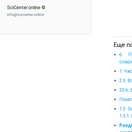
SciCenter.online ©
info@scicenter.online
Еще п
6. П
совр
1. Чи
2.5. 
20.6.
Поня
1.3. 
1.3.1
Розд