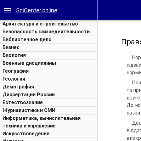
SciCenter.online
Архитектура и строительство
Безопасность жизнедеятельности
Библиотечное дело
Прав
Бизнес
Биология
Нор
Военные дисциплины
підза
География
норми
Геология
Поч
Демография
та пр
Диссертации России
друге
Естествознание
До но
Журналистика и СМИ
на жи
Информатика, вычислительная
Дер
техника и управление
віддз
Искусствоведение
виокр