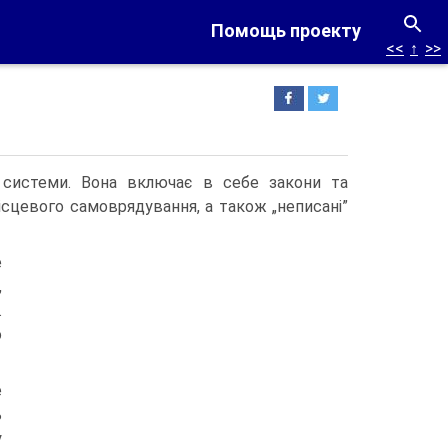
Помощь проекту
<<
↑
>>
ї системи. Вона включає в себе закони та
ісцевого самоврядування, а також „неписані”
е
,
.
о
е
ь
у