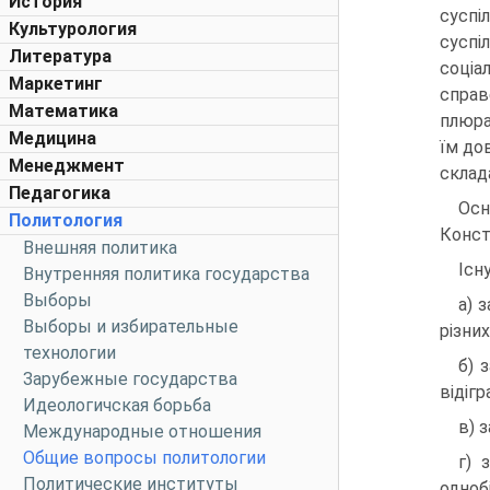
История
сусп
Культурология
суспі
Литература
соціа
Маркетинг
справ
Математика
плюра
Медицина
їм до
Менеджмент
склад
Педагогика
Осн
Политология
Конст
Внешняя политика
Існ
Внутренняя политика государства
Выборы
а) 
Выборы и избирательные
різних
технологии
б) 
Зарубежные государства
відіг
Идеологичская борьба
в) 
Международные отношения
Общие вопросы политологии
г) 
Политические институты
одноб