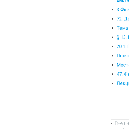
сист
3 Фін
72. Д
Тема 
§ 13.
20.1.
Понят
Место
47. Ф
Лекци
Внешн
-