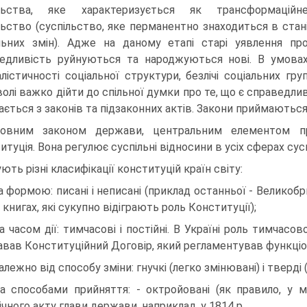
ільства, яке характеризується як трансформаційн
льство (суспільство, яке перманентно знаходиться в стан
льних змін). Адже на даному етапі старі уявлення пр
едливість руйнуються та народжуються нові. В умова
лістичності соціальної структури, безлічі соціальних гру
волі важко дійти до спільної думки про те, що є справедл
ається з законів та підзаконних актів. Закони приймаютьс
овним законом держави, центральним елементом пр
итуція. Вона регулює суспільні відносини в усіх сферах сус
ують різні класифікації конституцій країн світу:
за формою: писані і неписані (приклад останньої - Великобр
 книгах, які сукупно відіграють роль Конституції);
за часом дії: тимчасові і постійні. В Україні роль тимчасов
равав Конституційний Договір, який регламентував функціо
залежно від способу зміни: гнучкі (легко змінювані) і тверді
за способами прийняття: - октройовані (як правило, у 
ічного акту глави держави, наприклад, у 1814 р.