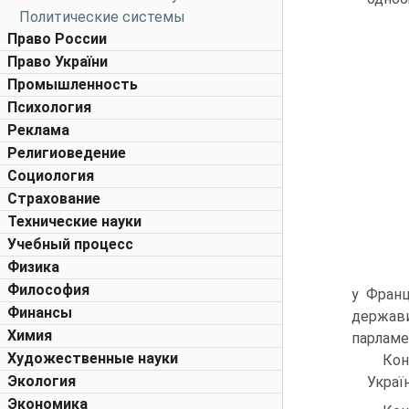
Политические системы
Право России
Право України
Промышленность
Психология
Реклама
Религиоведение
Социология
Страхование
Технические науки
Учебный процесс
Физика
Философия
у Франц
Финансы
держави
Химия
парламе
Художественные науки
Кон
Экология
Україн
Экономика