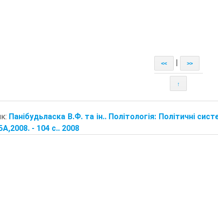
|
<<
>>
↑
ик:
Панібудьласка В.Ф. та ін.. Політологія: Політичні сис
БА,2008. - 104 с.. 2008