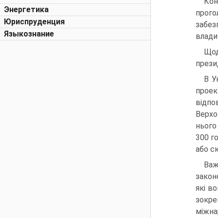
Кон
Энергетика
прого
Юриспруденция
забез
Языкознание
влади 
Щод
прези
В У
проек
відпо
Верхо
нього
300 г
або с
Важ
закон
які в
зокре
міжна