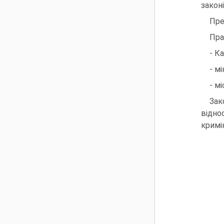
закон
Пре
Пра
- К
- м
- м
Зак
відно
кримі