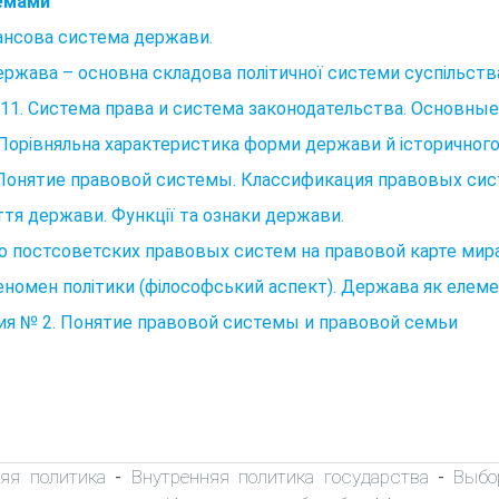
емами
ансова система держави.
ержава – основна складова політичної системи суспільств
11. Система права и система законодательства. Основн
 Порівняльна характеристика форми держави й історичног
 Понятие правовой системы. Классификация правовых си
тя держави. Функції та ознаки держави.
 постсоветских правовых систем на правовой карте мир
еномен політики (філософський аспект). Держава як елеме
я № 2. Понятие правовой системы и правовой семьи
яя политика
Внутренняя политика государства
Выбо
-
-