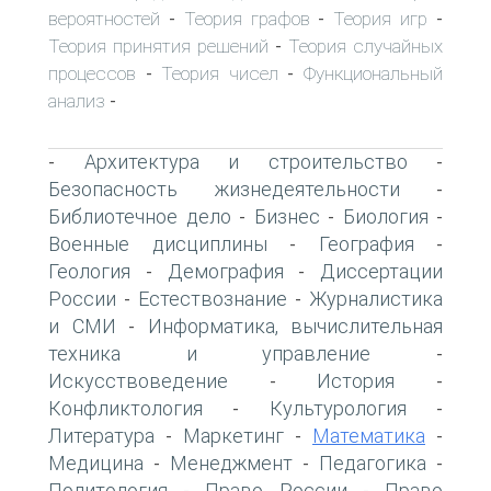
вероятностей
Теория графов
Теория игр
-
-
-
Теория принятия решений
Теория случайных
-
процессов
Теория чисел
Функциональный
-
-
анализ
-
Архитектура и строительство
-
-
Безопасность жизнедеятельности
-
Библиотечное дело
Бизнес
Биология
-
-
-
Военные дисциплины
География
-
-
Геология
Демография
Диссертации
-
-
России
Естествознание
Журналистика
-
-
и СМИ
Информатика, вычислительная
-
техника и управление
-
Искусствоведение
История
-
-
Конфликтология
Культурология
-
-
Литература
Маркетинг
Математика
-
-
-
Медицина
Менеджмент
Педагогика
-
-
-
Политология
Право России
Право