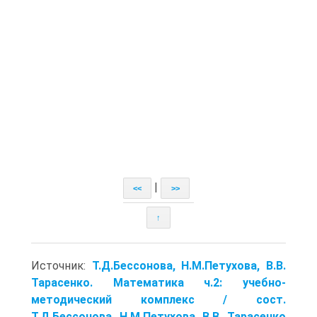
|
<<
>>
↑
Источник:
Т.Д.Бессонова, Н.М.Петухова, В.В.
Тарасенко. Математика ч.2: учебно-
методический комплекс / сост.
Т.Д.Бессонова, Н.М.Петухова, В.В. Тарасенко