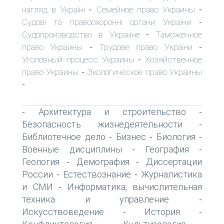
нагляд в Україні
Семейное право Украины
-
-
Судові та правоохоронні органи України
-
Судопроизводство в Украине
Таможенное
-
право Украины
Трудове право України
-
-
Уголовный процесс Украины
Хозяйственное
-
право Украины
Экологическое право Украины
-
-
Архитектура и строительство
-
-
Безопасность жизнедеятельности
-
Библиотечное дело
Бизнес
Биология
-
-
-
Военные дисциплины
География
-
-
Геология
Демография
Диссертации
-
-
России
Естествознание
Журналистика
-
-
и СМИ
Информатика, вычислительная
-
техника и управление
-
Искусствоведение
История
-
-