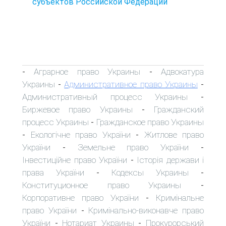
субъектов Российской Федерации
Аграрное право Украины
Адвокатура
-
-
Украины
Административное право Украины
-
-
Административный процесс Украины
-
Биржевое право Украины
Гражданский
-
процесс Украины
Гражданское право Украины
-
Екологічне право України
Житлове право
-
-
України
Земельне право України
-
-
Інвестиційне право України
Історія держави і
-
права України
Кодексы Украины
-
-
Конституционное право Украины
-
Корпоративне право України
Кримінальне
-
право України
Кримінально-виконавче право
-
України
Нотариат Украины
Прокурорський
-
-