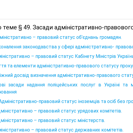
 теме § 49. Засади адміністративно-правового
міністративно – правовий статус об’єднань громадян.
оналення законодавства у сфері адміністративно- правов
міністративно – правовий статус Кабінету Міністрів Україн
тя та елементи адміністративно-правового статусу проку
іжний досвід визначення адміністративно-правового стат
ові засади надання поліцейських послуг в Україні та 
лювання
 Адміністративно-правовий статус іноземців та осіб без г
дміністративно – правовий статус урядових комітетів.
дміністративно – правовий статус міністерств.
міністративно – правовий статус державних комітетів.