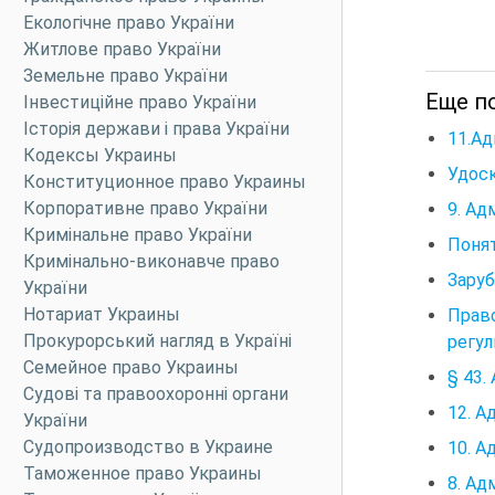
Екологічне право України
Житлове право України
Земельне право України
Еще по
Інвестиційне право України
Історія держави і права України
11.Ад
Кодексы Украины
Удоск
Конституционное право Украины
Корпоративне право України
9. Ад
Кримінальне право України
Понят
Кримінально-виконавче право
Заруб
України
Нотариат Украины
Прав
Прокурорський нагляд в Україні
регу
Семейное право Украины
§ 43.
Судові та правоохоронні органи
12. А
України
Судопроизводство в Украине
10. А
Таможенное право Украины
8. Ад