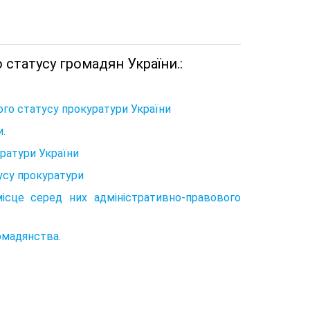
 статусу громадян України.:
ого статусу прокуратури України
и.
ратури України
усу прокуратури
місце серед них адміністративно-правового
ромадянства.