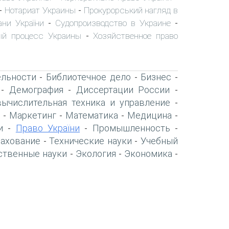
Нотариат Украины
Прокурорський нагляд в
-
-
ани України
Судопроизводство в Украине
-
-
ый процесс Украины
Хозяйственное право
-
ельности
Библиотечное дело
Бизнес
-
-
-
Демография
Диссертации России
-
-
-
вычислительная техника и управление
-
Маркетинг
Математика
Медицина
-
-
-
-
и
Право України
Промышленность
-
-
-
рахование
Технические науки
Учебный
-
-
ственные науки
Экология
Экономика
-
-
-