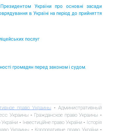
Президентом України про основні засади
оврядування в Україні на період до прийняття
оліцейських послуг
вності громадян перед законом і судом.
тивное право Украины
Административный
-
есс Украины
Гражданское право Украины
-
-
 України
Інвестиційне право України
Історія
-
-
раво Украины
Корпоративне право України
-
-