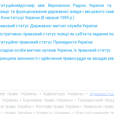
титуційнийдоговір між Верховною Радою України та 
ізації та функціонування державної влади і місцевого сам
 Конституції України (8 червня 1995 p.)
равовий статус Державної митної служби України.
істративно-правовий статус поліції як суб’єкта надання п
итуційно-правовий статус Президента України
осадові особи митних органів України, їх правовий статус.
Принципи законності і здійснення правосуддя на засадах рі
ное право Украины
Адвокатура Украины
Администра
-
-
 Украины
Биржевое право Украины
Гражданский проц
-
-
не право України
Житлове право України
Земельне право
-
-
 і права України
Кодексы Украины
Конституционное п
-
-