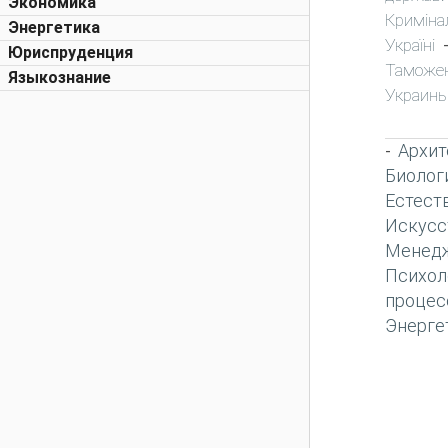
Экономика
Криміна
Энергетика
Україні
Юриспруденция
Таможе
Языкознание
Украин
Архит
-
Биолог
Естест
Искусс
Менед
Психол
процес
Энерге