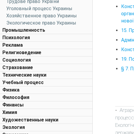
Трудове право України
Конс
Уголовный процесс Украины
орган
Хозяйственное право Украины
нової
Экологическое право Украины
Промышленность
15. П
Психология
Адмін
Реклама
Конст
Религиоведение
19. П
Социология
Страхование
§ 7. 
Технические науки
Учебный процесс
Физика
Философия
Финансы
Аграр
-
Химия
процесс
Художественные науки
Екологіч
Экология
держави