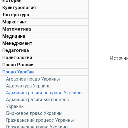
История
Культурология
Литература
Маркетинг
Математика
Медицина
Менеджмент
Педагогика
Политология
Источни
Право России
Право України
Аграрное право Украины
Адвокатура Украины
Административное право Украины
Административный процесс
Украины
Биржевое право Украины
Гражданский процесс Украины
Гражданское право Украины