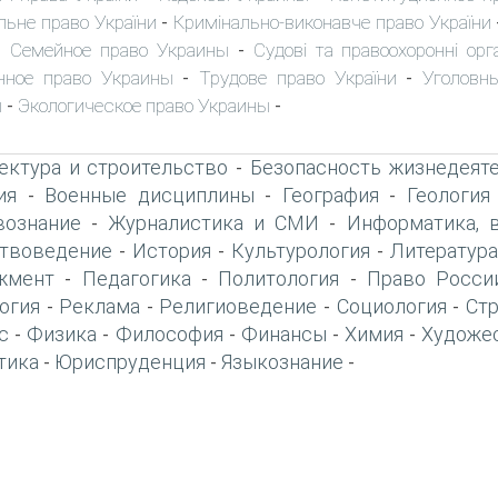
льне право України
Кримінально-виконавче право України
-
Семейное право Украины
Судові та правоохоронні орг
-
-
нное право Украины
Трудове право України
Уголовн
-
-
ы
Экологическое право Украины
-
-
ектура и строительство
Безопасность жизнедеят
-
ия
Военные дисциплины
География
Геология
-
-
-
вознание
Журналистика и СМИ
Информатика, 
-
-
твоведение
История
Культурология
Литература
-
-
-
жмент
Педагогика
Политология
Право Росси
-
-
-
огия
Реклама
Религиоведение
Социология
Ст
-
-
-
-
с
Физика
Философия
Финансы
Химия
Художе
-
-
-
-
-
тика
Юриспруденция
Языкознание
-
-
-