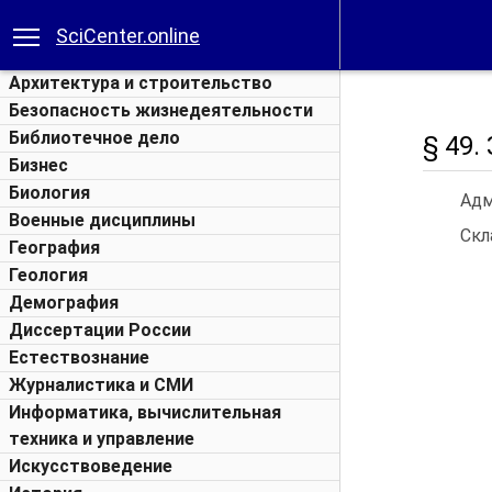
SciCenter.online
Архитектура и строительство
Безопасность жизнедеятельности
Библиотечное дело
§ 49.
Бизнес
Биология
Адм
Военные дисциплины
Скл
География
Геология
Демография
Диссертации России
Естествознание
Журналистика и СМИ
Информатика, вычислительная
техника и управление
Искусствоведение