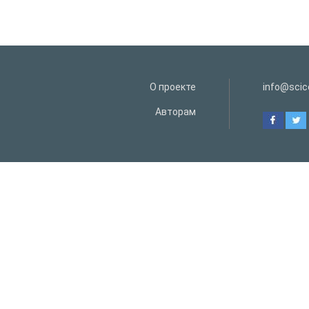
О проекте
info@scice
Авторам