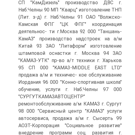
СП "КамДизель" производство ДВС г.
Наб.Челны 90 МП "Кварц" изготовление ТНП
(Лит. з-д) г. Наб.Челны 91 ОАО "Волжско-
Камская ФПГ "ЦК ФПГ" координация
деятельнос- ти г.Москва 92 000 "Таншань-
КамАЗ" производство надстроек на а/м
Китай 93 ЗАО "Литаформ" изготовление
штамповой оснастки г. Москва 94 ЗАО
"КАМАЗ-УТК" пр-во а/т техники г. Харьков
95 СП 000 "KAMA3-MIDDLE EAST LTD"
продажа а/м и техничес- кое обслуживание
Иордания 96 000 "Конно-спортивная школа"
обучение, услуги г. Наб.Челны 97 000
"СУРГУТКАМАЗАВТОЦЕНТР"
ремонтообслуживание а/м КАМАЗ г. Сургут
98 000 "Сервисный центр "КАМАЗ" услуги
автосервиса, продажа а/м г. Сысерть 99
АОЗТ-Корпорация "Социальное развитие"
внедрение программ соц. развития г.