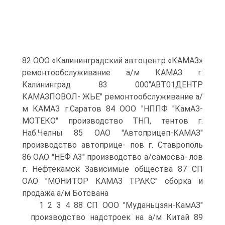
82 ООО «Калининградский автоцентр «КАМАЗ»
ремонтообслуживание а/м КАМАЗ г.
Калининград 83 000"АВТ01ДЕНТР
КАМАЗПОВОЛ- ЖЬЕ" ремонтообслуживание а/
м КАМАЗ г.Саратов 84 ООО "НППФ "КамАЗ-
МОТЕКО" производство ТНП, тентов г.
Наб.Челны 85 ОАО "Автоприцеп-КАМАЗ"
производство автоприце- пов г. Ставрополь
86 ОАО "НЕФ A3" производство а/самосва- лов
г. Нефтекамск Зависимые общества 87 СП
ОАО "МОНИТОР КАМАЗ ТРАКС" сборка и
продажа а/м Ботсвана
1 2 3 4 88 СП ООО "Муданьцзян-КамАЗ"
производство надстроек на а/м Китай 89