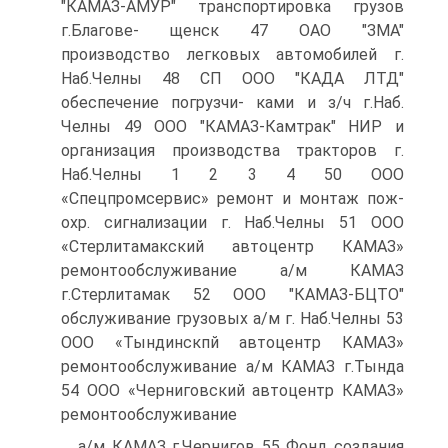
"КАМАЗ-АМУР" транспортировка грузов
г.Благове- щенск 47 ОАО "ЗМА"
производство легковых автомобилей г.
Наб.Челны 48 СП ООО "КАДА ЛТД"
обеспечение погрузчи- ками и з/ч г.Наб.
Челны 49 ООО "КАМАЗ-Камтрак" НИР и
организация производства тракторов г.
Наб.Челны 1 2 3 4 50 ООО
«Спецпромсервис» ремонт и монтаж пож-
охр. сигнализации г. Наб.Челны 51 ООО
«Стерлитамакский автоцентр КАМАЗ»
ремонтообслуживание а/м КАМАЗ
г.Стерлитамак 52 ООО "КАМАЗ-БЦТО"
обслуживание грузовых а/м г. Наб.Челны 53
ООО «Тындинскпй автоцентр КАМАЗ»
ремонтообслуживание а/м КАМАЗ г.Тында
54 ООО «Черниговский автоцентр КАМАЗ»
ремонтообслуживание
а/м КАМАЗ г.Чернигов 55 Фонд создания