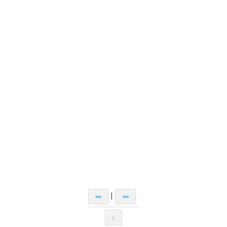
|
<<
>>
↑