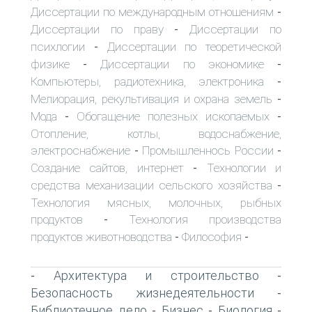
Диссертации по международным отношениям
-
Диссертации по праву
Диссертации по
-
психлогии
Диссертации по теоретической
-
физике
Диссертации по экономике
-
-
Компьютеры, радиотехника, электроника
-
Мелиорация, рекультивация и охрана земель
-
Мода
Обогащение полезных ископаемых
-
-
Отопление, котлы, водоснабжение,
электроснабжение
Промышленнось России
-
-
Создание сайтов, интернет
Технологии и
-
средства механизации сельского хозяйства
-
Технология мясных, молочных, рыбных
продуктов
Технология производства
-
продуктов животноводства
Философия
-
-
Архитектура и строительство
-
-
Безопасность жизнедеятельности
-
Библиотечное дело
Бизнес
Биология
-
-
-