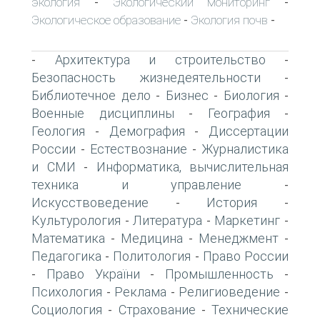
экология
Экологический мониторинг
-
-
Экологическое образование
Экология почв
-
-
Архитектура и строительство
-
-
Безопасность жизнедеятельности
-
Библиотечное дело
Бизнес
Биология
-
-
-
Военные дисциплины
География
-
-
Геология
Демография
Диссертации
-
-
России
Естествознание
Журналистика
-
-
и СМИ
Информатика, вычислительная
-
техника и управление
-
Искусствоведение
История
-
-
Культурология
Литература
Маркетинг
-
-
-
Математика
Медицина
Менеджмент
-
-
-
Педагогика
Политология
Право России
-
-
Право України
Промышленность
-
-
-
Психология
Реклама
Религиоведение
-
-
-
Социология
Страхование
Технические
-
-