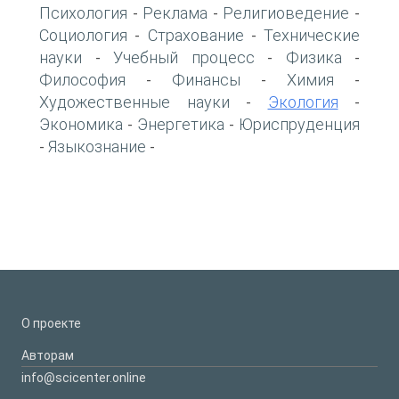
Психология
Реклама
Религиоведение
-
-
-
Социология
Страхование
Технические
-
-
науки
Учебный процесс
Физика
-
-
-
Философия
Финансы
Химия
-
-
-
Художественные науки
Экология
-
-
Экономика
Энергетика
Юриспруденция
-
-
Языкознание
-
-
О проекте
Авторам
info@scicenter.online