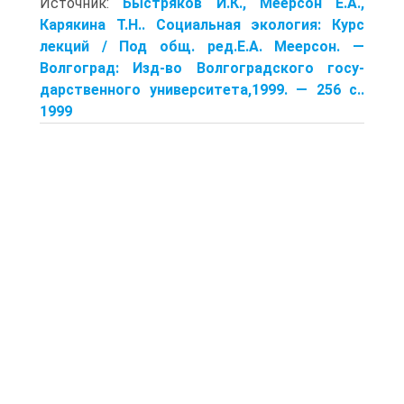
Источник:
Быстряков И.К., Меерсон Е.А.,
Карякина Т.Н.. Социальная экология: Курс
лекций / Под общ. ред.Е.А. Меерсон. —
Волгоград: Изд-во Волгоградского госу-
дарственного университета,1999. — 256 с..
1999