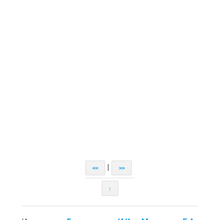
|
<<
>>
↑