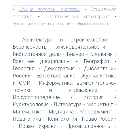
Общие вопросы экологии
Социальная
-
-
экология
Экологический мониторинг
-
-
Экологическое образование
Экология почв
-
-
Архитектура и строительство
-
-
Безопасность жизнедеятельности
-
Библиотечное дело
Бизнес
Биология
-
-
-
Военные дисциплины
География
-
-
Геология
Демография
Диссертации
-
-
России
Естествознание
Журналистика
-
-
и СМИ
Информатика, вычислительная
-
техника и управление
-
Искусствоведение
История
-
-
Культурология
Литература
Маркетинг
-
-
-
Математика
Медицина
Менеджмент
-
-
-
Педагогика
Политология
Право России
-
-
Право України
Промышленность
-
-
-