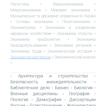
Логистика
Макроэкономика
-
-
Микроэкономика
Мировая экономика
-
-
Муніципальне та державне управління в Україні
Основы экономики
Политэкономия
-
-
-
Эконометрика
Экономика и управление
-
народным хозяйством
Экономика отрасли
-
-
Экономика предприятия
Экономика
-
природопользования
Экономика регионов
-
-
Экономика труда
Экономическая история
-
-
Экономическая теория
Экономический анализ
-
-
Архитектура и строительство
-
-
Безопасность жизнедеятельности
-
Библиотечное дело
Бизнес
Биология
-
-
-
Военные дисциплины
География
-
-
Геология
Демография
Диссертации
-
-
России
Естествознание
Журналистика
-
-