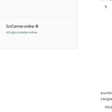
9.
SciCenter.online ©
info@scicenter.online
выпол
своди
люд