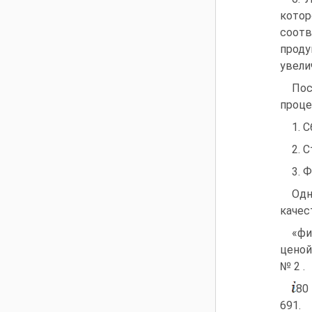
кото
соот
проду
увели
Пос
проце
1. 
2. 
3. 
Одн
качес
«фи
ценой
№ 2 .
80 
691.