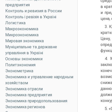
средс
предприятия
в кра
Контроль и ревизия в России
и пре
Контроль і ревізія в Україні
цена,
Логистика
3. 
Макроэкономика
кратк
Микроэкономика
Цену,
Мировая экономика
опред
Муніципальне та державне
функц
управління в Україні
4. 
Основы экономики
заклю
Политэкономия
конеч
Эконометрика
возм
Экономика и управление народным
сниже
хозяйством
данно
Экономика отрасли
долж
Экономика предприятия
конку
Экономика природопользования
Экономика регионов
5. 