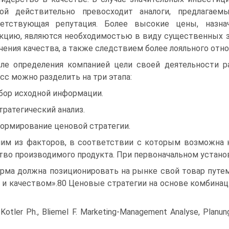
рой действительно превосходит аналоги, предлагаем
ветствующая репутация. Более высокие цены, назн
кцию, являются необходимостью в виду существенных з
чения качества, а также следствием более лояльного отн
ле определения компанией цели своей деятельности р
сс можно разделить на три этапа:
Сбор исходной информации.
Стратегический анализ.
Формирование ценовой стратегии.
им из факторов, в соответствии с которым возможна к
тво производимого продукта. При первоначальном устан
рма должна позиционировать на рынке свой товар путе
 и качеством».80 Ценовые стратегии на основе комбинац
Kotler Ph., Bliemel F. Marketing-Management Analyse, Planun