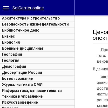
SciCenter.online
Архитектура и строительство
Безопасность жизнедеятельности
Библиотечное дело
Цено
Бизнес
элек
Биология
Военные дисциплины
Про
География
того,
Геология
ценов
Демография
В данно
Диссертации России
алг
Естествознание
зави
Журналистика и СМИ
дост
Информатика, вычислительная
част
техника и управление
реше
Искусствоведение
марк