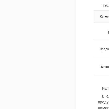
Таб
Качес
Средн
Низко
Ист
В с
проду
номер