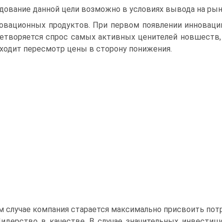
дование данной цели возможно в условиях вывода на ры
овационных продуктов. При первом появлении инноваци
етворяется спрос самых активных ценителей новшеств,
ходит пересмотр цены в сторону понижения.
м случае компания старается максимально присвоить пот
Лидерство в качестве. В случае значительных инвести