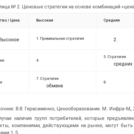
лица № 2. Ценовые стратегии на основе комбинаций «цена
тво / Цена
Высокая
Средняя
1. Премиальная стратегия
Высокое
2.
5. Стратегия
ее
4.
средних
7. Стратегия
е
8
обмана
очник: В.В. Герасименко, Ценооборазование. М.: Инфра-М,, 2
лучае наличия групп потребителей, которые предъявля
кты, компаниями, действующими на рынке, могут быть
ами 1, 5,