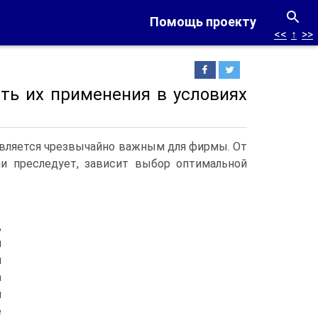
Помощь проекту
<<
↑
>>
ть их применения в условиях
является чрезвычайно важным для фирмы. От
ли преследует, зависит выбор оптимальной
,
й
я
а
и
е