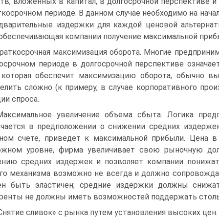
тв, вложенных в капитал, в долгосрочной перспективе
ткосрочном периоде. В данном случае необходимо на нач
дварительные издержки для каждой ценовой альтернат
 обеспечивающая компании получение максимальной приб
Краткосрочная максимизация оборота. Многие предприним
осрочном периоде в долгосрочной перспективе означа
 которая обеспечит максимизацию оборота, обычно в
елить сложно (к примеру, в случае корпоративного про
ии спроса.
Максимальное увеличение объема сбыта. Логика пред
чается в предположении о снижении средних издержек
ном счете, приведет к максимальной прибыли. Цена в
ожном уровне, фирма увеличивает свою рыночную дол
нию средних издержек и позволяет компании понижат
го механизма возможно не всегда и должно сопровожда
ен быть эластичен; средние издержки должны снижат
ренты не должны иметь возможностей поддержать столь
«Снятие сливок» с рынка путем установления высоких цен.