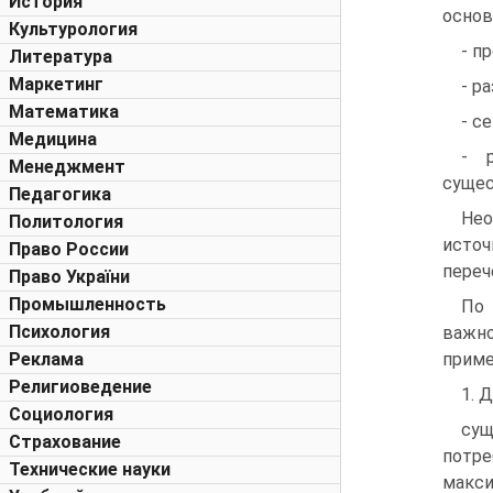
История
основ
Культурология
- п
Литература
Маркетинг
- р
Математика
- с
Медицина
- 
Менеджмент
сущес
Педагогика
Нео
Политология
источ
Право России
переч
Право України
Промышленность
По 
Психология
важно
Реклама
приме
Религиоведение
1. 
Социология
су
Страхование
потре
Технические науки
макс