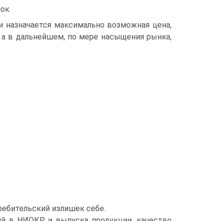
нок
и назначается максимально возможная цена,
 а в дальнейшем, по мере насыщения рынка,
ребительский излишек себе.
ций в НИОКР и выпуска продукции, качество