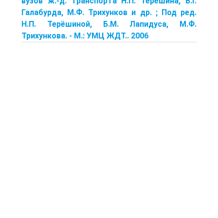
вузов ж.-д. транспорта Н.П. Терёшина, В.Г.
Галабурда, М.Ф. Трихунков и др. ; Под ред.
Н.П. Терёшиной, Б.М. Лапидуса, М.Ф.
Трихункова. - М.: УМЦ ЖДТ.. 2006