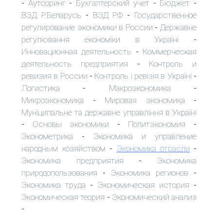
Аутсоринг
Бухгалтерский учет
Бюджет
-
-
-
-
ВЭД Р.Беларусь
ВЭД РФ
Государственное
-
-
регулирование экономики в России
Державне
-
регулювання економіки в Україні
-
Инновационная деятельность
Коммерческая
-
деятельность предприятия
Контроль и
-
ревизия в России
Контроль і ревізія в Україні
-
-
Логистика
Макроэкономика
-
-
Микроэкономика
Мировая экономика
-
-
Муніципальне та державне управління в Україні
Основы экономики
Политэкономия
-
-
-
Эконометрика
Экономика и управление
-
народным хозяйством
Экономика отрасли
-
-
Экономика предприятия
Экономика
-
природопользования
Экономика регионов
-
-
Экономика труда
Экономическая история
-
-
Экономическая теория
Экономический анализ
-
-