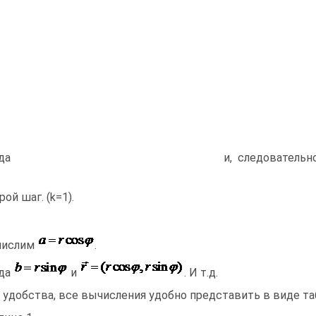
гда
и, следовательн
рой шаг. (k=1).
числим
.
да
и
. И т.д.
 удобства, все вычисления удобно представить в виде та