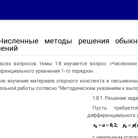
 Численные методы решения обыкн
нений
всех вопросов темы 1.8 изучается вопрос «Численно
ренциального уравнения 1-го порядка».
ле изучения материала опорного конспекта и письменны
ольной работы согласно "Методическим указаниям к вып
1.8.1. Решение за
Пусть требуетс
дифференциального у
с начальным усло