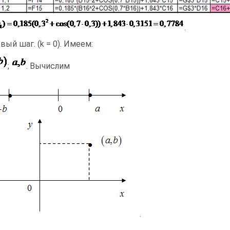
.
вый шаг. (k = 0). Имеем:
;
. Вычислим
.