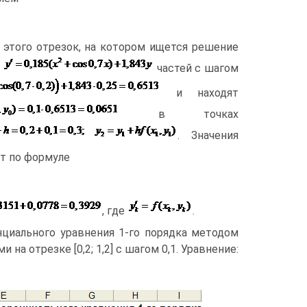
я этого отрезок, на котором ищется решение
а
частей с шагом
и находят
в точках
. Значения
т по формуле
, где
.
циального уравнения 1-го порядка методом
а отрезке [0,2; 1,2] с шагом 0,1. Уравнение: