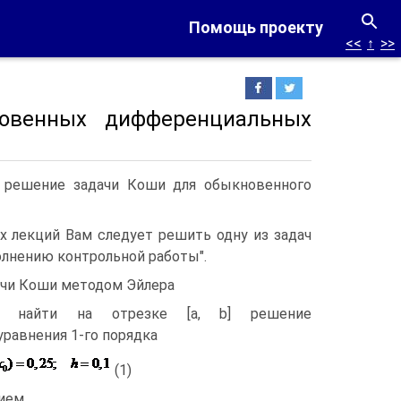
Помощь проекту
<<
↑
>>
овенных дифференциальных
е решение задачи Коши для обыкновенного
х лекций Вам следует решить одну из задач
олнению контрольной работы".
дачи Коши методом Эйлера
я найти на отрезке [a, b] решение
равнения 1-го порядка
(1)
вием