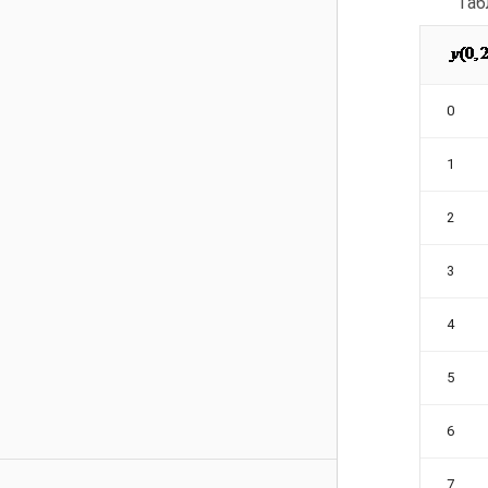
Таб
0
1
2
3
4
5
6
7