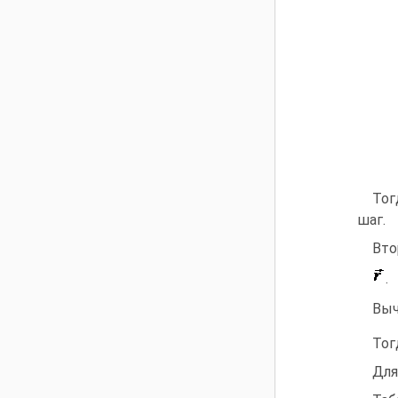
То
шаг.
Вто
.
Вы
Тог
Для