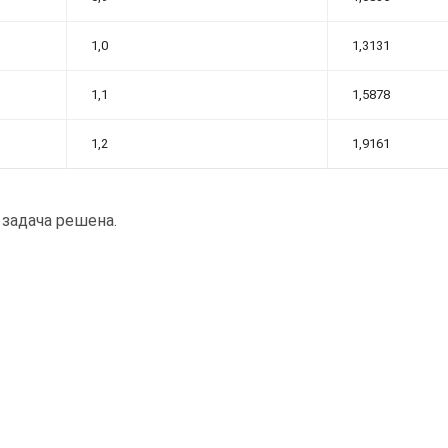
1,0
1,3131
1,1
1,5878
1,2
1,9161
., задача решена.