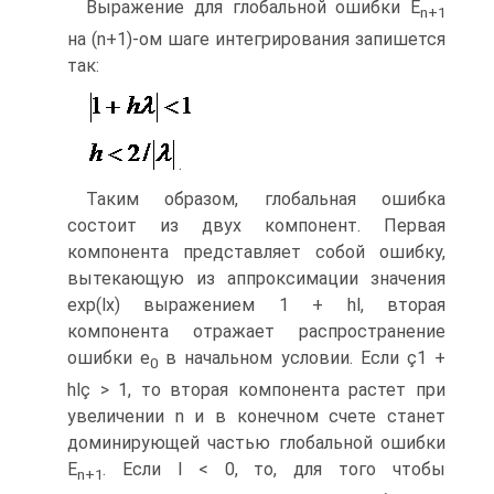
Выражение для глобальной ошибки E
n
+1
на (n+1)-ом шаге интегрирования запишется
так:
.
Таким образом, глобальная ошибка
состоит из двух компонент. Первая
компонента представляет собой ошибку,
вытекающую из аппроксимации значения
exp(lx) выражением 1 + hl, вторая
компонента отражает распространение
ошибки e
в начальном условии. Если ç1 +
0
hlç > 1, то вторая компонента растет при
увеличении n и в конечном счете станет
доминирующей частью глобальной ошибки
E
. Если l < 0, то, для того чтобы
n
+1