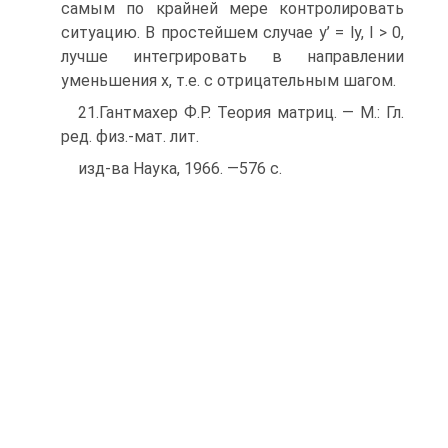
самым по крайней мере контролировать
ситуацию. В простейшем случае y’ = ly, l > 0,
лучше интегрировать в направлении
уменьшения x, т.е. с отрицательным шагом.
21.Гантмахер Ф.Р. Теория матриц. — М.: Гл.
ред. физ.-мат. лит.
изд-ва Наука, 1966. —576 с.