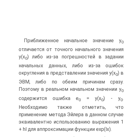
Приближенное начальное значение y
0
отличается от точного начального значения
y(x
) либо из-за погрешностей в задании
0
начальных данных, либо из-за ошибок
округления в представлении значения y(x
) в
0
ЭВМ, либо по обеим причинам сразу.
Поэтому в реальном начальном значении y
0
содержится ошибка e
= y(x
) - y
.
0
0
0
Необходимо также отметить, что
применение метода Эйлера в данном случае
эквивалентно использованию выражения 1
+ hl для аппроксимации функции exp(lx).