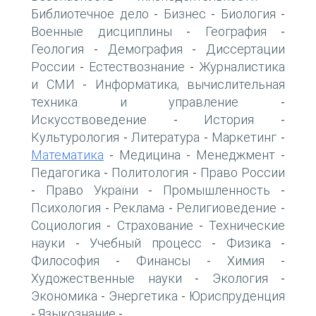
Библиотечное дело
Бизнес
Биология
-
-
-
Военные дисциплины
География
-
-
Геология
Демография
Диссертации
-
-
России
Естествознание
Журналистика
-
-
и СМИ
Информатика, вычислительная
-
техника и управление
-
Искусствоведение
История
-
-
Культурология
Литература
Маркетинг
-
-
-
Математика
Медицина
Менеджмент
-
-
-
Педагогика
Политология
Право России
-
-
Право України
Промышленность
-
-
-
Психология
Реклама
Религиоведение
-
-
-
Социология
Страхование
Технические
-
-
науки
Учебный процесс
Физика
-
-
-
Философия
Финансы
Химия
-
-
-
Художественные науки
Экология
-
-
Экономика
Энергетика
Юриспруденция
-
-
Языкознание
-
-