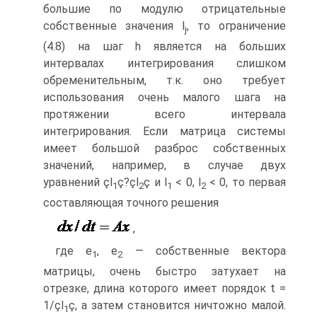
большие по модулю отрицательные
собственные значения l
, то ограничение
j
(4.8) на шаг h является на больших
интервалах интегрирования слишком
обременительным, т.к. оно требует
использования очень малого шага на
протяжении всего интервала
интегрирования. Если матрица системы
имеет большой разброс собственных
значений, например, в случае двух
уравнений çl
ç?çl
ç и l
< 0, l
< 0, то первая
1
2
1
2
составляющая точного решения
,
где e
, e
— собственные вектора
1
2
матрицы, очень быстро затухает на
отрезке, длина которого имеет порядок t =
1/çl
ç, а затем становится ничтожно малой.
1