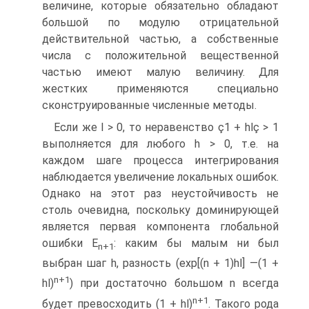
величине, которые обязательно обладают
большой по модулю отрицательной
действительной частью, а собственные
числа с положительной вещественной
частью имеют малую величину. Для
жестких применяются специально
сконструированные численные методы.
Если же l > 0, то неравенство ç1 + hlç > 1
выполняется для любого h > 0, т.е. на
каждом шаге процесса интегрирования
наблюдается увеличение локальных ошибок.
Однако на этот раз неустойчивость не
столь очевидна, поскольку доминирующей
является первая компонента глобальной
ошибки E
: каким бы малым ни был
n
+1
выбран шаг h, разность (exp[(n + 1)hl] —(1 +
n
+
1
hl)
) при достаточно большом n всегда
n
+1
будет превосходить (1 + hl)
. Такого рода