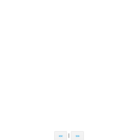
|
<<
>>