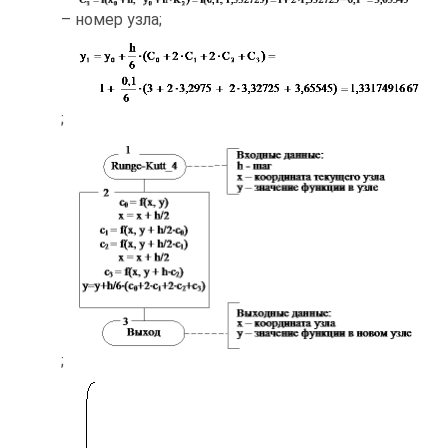
– номер узла;
;
;