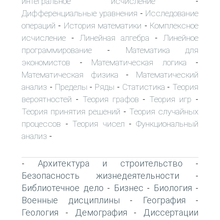
интегральное исчисление
-
Дифференциальные уравнения
Исследование
-
операций
История математики
Комплексное
-
-
исчисление
Линейная алгебра
Линейное
-
-
программирование
Математика для
-
экономистов
Математическая логика
-
-
Математическая физика
Математический
-
анализ
Пределы
Ряды
Статистика
Теория
-
-
-
-
вероятностей
Теория графов
Теория игр
-
-
-
Теория принятия решений
Теория случайных
-
процессов
Теория чисел
Функциональный
-
-
анализ
-
Архитектура и строительство
-
-
Безопасность жизнедеятельности
-
Библиотечное дело
Бизнес
Биология
-
-
-
Военные дисциплины
География
-
-
Геология
Демография
Диссертации
-
-