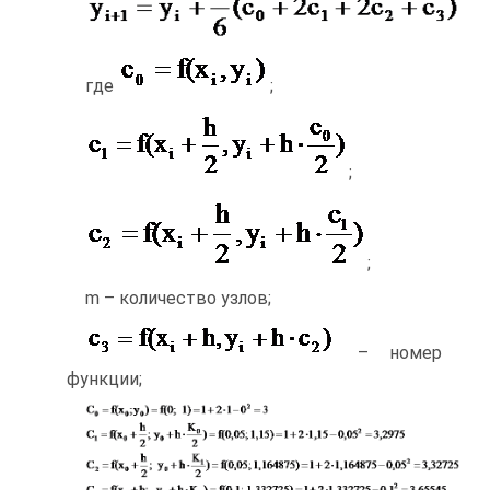
где
;
;
;
m – количество узлов;
– номер
функции;