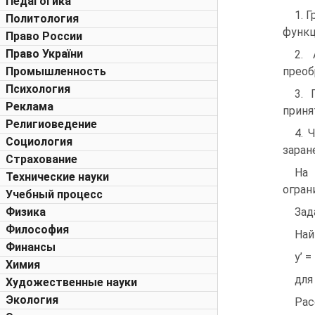
Педагогика
1. 
Политология
функц
Право России
Право України
2. 
Промышленность
преоб
Психология
3. 
Реклама
приня
Религиоведение
4. 
Социология
заран
Страхование
На 
Технические науки
огран
Учебный процесс
Физика
Зад
Философия
Най
Финансы
y’ =
Химия
для
Художественные науки
Экология
Рас