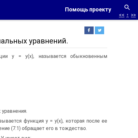
Помощь проекту
<<
↑
>>
альных уравнений.
ции y = y(x), называется обыкновенным
 уравнения.
вается функция y = y(x), которая после ее
ние (7.1) обращает его в тождество.