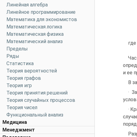
Линейная алгебра
Линейное программирование
Математика для экономистов
Математическая логика
Математическая физика
Математический анализ
где
Пределы
Ряды
Час
Статистика
опред
Теория вероятностей
и ее 
Теория графов
В з
Теория игр
· З
Теория принятия решений
услов
Теория случайных процессов
Теория чисел
· К
Функциональный анализ
случа
Медицина
поряд
Менеджмент
Раз