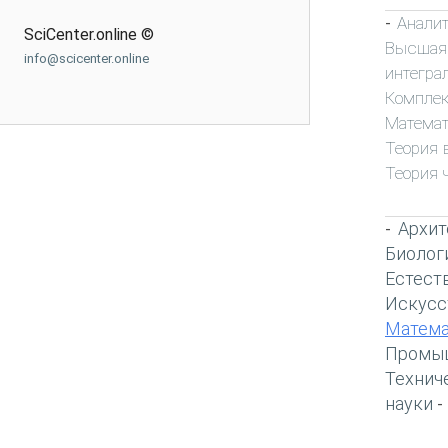
Анали
-
SciCenter.online ©
Высшая
info@scicenter.online
интегра
Комплек
Математ
Теория 
Теория 
Архит
-
Биолог
Естест
Искусс
Матема
Промы
Технич
науки
-