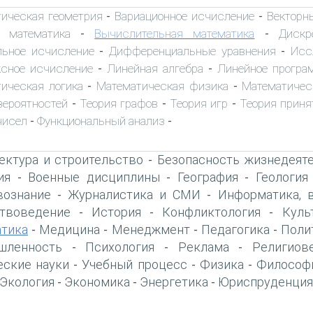
тическая геометрия
Вариационное исчисление
Векторн
-
-
 математика
Вычислительная математика
Дискр
-
-
льное исчисление
Дифференциальные уравнения
Исс
-
-
сное исчисление
Линейная алгебра
Линейное програ
-
-
ическая логика
Математическая физика
Математичес
-
-
вероятностей
Теория графов
Теория игр
Теория приня
-
-
-
чисел
Функциональный анализ
-
-
ектура и строительство
Безопасность жизнедеят
-
ия
Военные дисциплины
География
Геология
-
-
-
вознание
Журналистика и СМИ
Информатика, 
-
-
твоведение
История
Конфликтология
Куль
-
-
-
тика
Медицина
Менеджмент
Педагогика
Поли
-
-
-
-
шленность
Психология
Реклама
Религиов
-
-
-
еские науки
Учебный процесс
Физика
Философ
-
-
-
Экология
Экономика
Энергетика
Юриспруденция
-
-
-