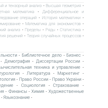
ый и тензорный анализ
Высшая геометрия
-
-
етная математика
Дифференциальное и
-
ледование операций
История математики
-
-
ммирование
Математика для экономистов
-
-
кий анализ
Пределы
Ряды
Статистика
-
-
-
-
тия решений
Теория случайных процессов
-
-
ельности
Библиотечное дело
Бизнес
-
-
-
Демография
Диссертации России
-
-
-
вычислительная техника и управление
-
турология
Литература
Маркетинг
-
-
-
тология
Право России
Право України
-
-
-
едение
Социология
Страхование
-
-
-
ия
Финансы
Химия
Художественные
-
-
-
Языкознание
-
-