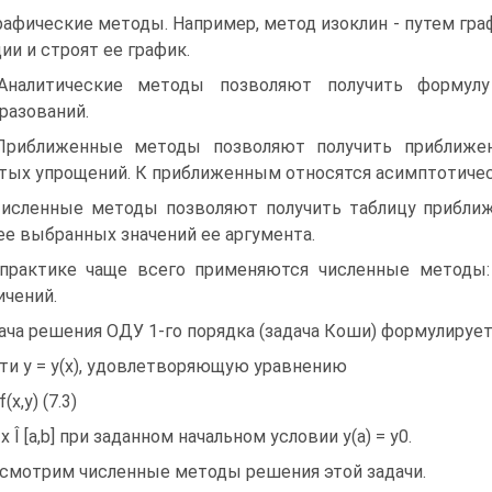
Графические методы. Например, метод изоклин - путем гр
ии и строят ее график.
Аналитические методы позволяют получить формулу
разований.
Приближенные методы позволяют получить приближен
тых упрощений. К приближенным относятся асимптотиче
Численные методы позволяют получить таблицу прибли
ее выбранных значений ее аргумента.
практике чаще всего применяются численные методы:
ичений.
ача решения ОДУ 1-го порядка (задача Коши) формулируе
ти y = y(x), удовлетворяющую уравнению
 f(x,y) (7.3)
 x Î [a,b] при заданном начальном условии y(a) = y0.
смотрим численные методы решения этой задачи.