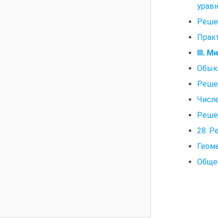
уравн
Реше
Прак
III.
Обык
Реше
Числ
Реше
28. 
Геом
Общее