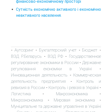
фінансово-економічному просторі
Сутність економічно активного і економічно
неактивного населення.
Аутсоринг
Бухгалтерский учет
Бюджет
-
-
-
-
ВЭД Р.Беларусь
ВЭД РФ
Государственное
-
-
регулирование экономики в России
Державне
-
регулювання економіки в Україні
-
Инновационная деятельность
Коммерческая
-
деятельность предприятия
Контроль и
-
ревизия в России
Контроль і ревізія в Україні
-
-
Логистика
Макроэкономика
-
-
Микроэкономика
Мировая экономика
-
-
Муніципальне та державне управління в Україні