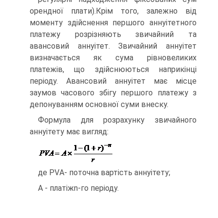
орендної плати).Крім того, залежно від
моменту здійснення першого аннуітетного
платежу розрізняють звичайний та
авансовий аннуітет. Звичайний аннуітет
визначається як сума рівновеликих
платежів, що здійснюються наприкінці
періоду. Авансовий аннуітет має місце
заумов часового збігу першого платежу з
депонуванням основної суми внеску.
Формула для розрахунку звичайного
аннуітету має вигляд:
де PVА- поточна вартість аннуітету;
А - платіжn-го періоду.