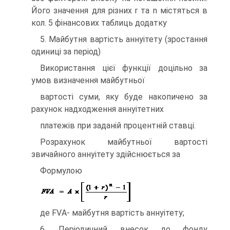
Його значення для різних r та n містяться в
кол. 5 фінансових таблиць додатку
5. Майбутня вартість аннуітету (зростання
одиниці за період)
Використання цієї функції доцільно за
умов визначення майбутньої
вартості суми, яку буде накопичено за
рахунок надходження аннуітетних
платежів при заданій процентній ставці.
Розрахунок майбутньої вартості
звичайного аннуітету здійснюється за
Формулою
де FVА- майбутня вартість аннуітету;
6. Періодичний внесок до фонду