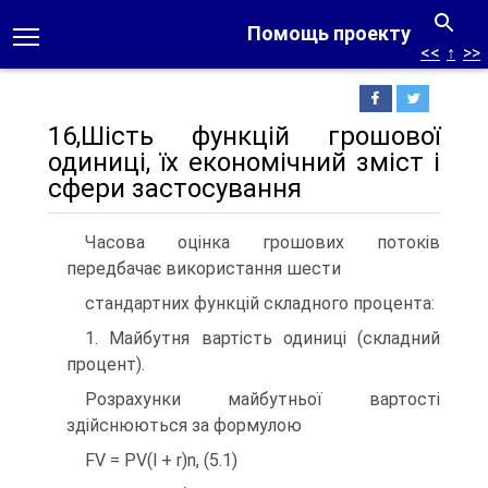
Помощь проекту
<<
↑
>>
16,Шість функцій грошової
одиниці, їх економічний зміст і
сфери застосування
Часова оцінка грошових потоків
передбачає використання шести
стандартних функцій складного процента:
1. Майбутня вартість одиниці (складний
процент).
Розрахунки майбутньої вартості
здійснюються за формулою
FV = PV(l + r)n, (5.1)