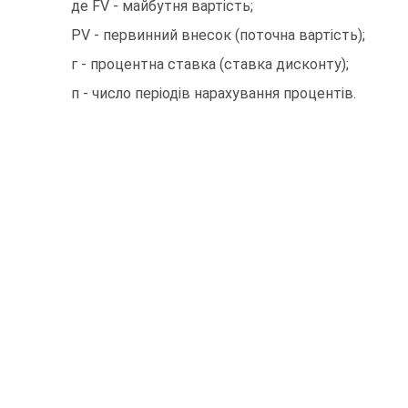
де FV - майбутня вартість;
PV - первинний внесок (поточна вартість);
г - процентна ставка (ставка дисконту);
п - число періодів нарахування процентів.