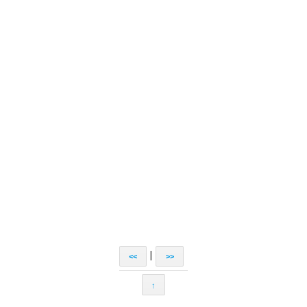
|
<<
>>
↑