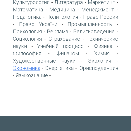
Культурология
Литература
Маркетинг
-
-
-
Математика
Медицина
Менеджмент
-
-
-
Педагогика
Политология
Право России
-
-
Право України
Промышленность
-
-
-
Психология
Реклама
Религиоведение
-
-
-
Социология
Страхование
Технические
-
-
науки
Учебный процесс
Физика
-
-
-
Философия
Финансы
Химия
-
-
-
Художественные науки
Экология
-
-
Экономика
Энергетика
Юриспруденция
-
-
Языкознание
-
-