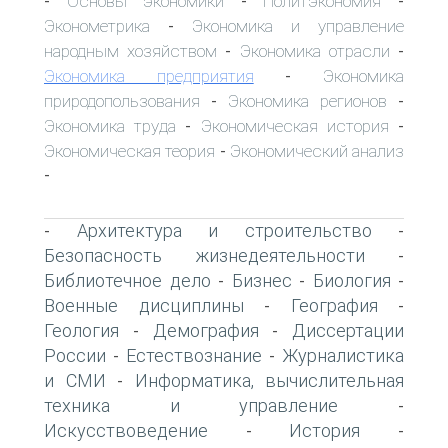
Основы экономики
Политэкономия
-
-
-
Эконометрика
Экономика и управление
-
народным хозяйством
Экономика отрасли
-
-
Экономика предприятия
Экономика
-
природопользования
Экономика регионов
-
-
Экономика труда
Экономическая история
-
-
Экономическая теория
Экономический анализ
-
-
Архитектура и строительство
-
-
Безопасность жизнедеятельности
-
Библиотечное дело
Бизнес
Биология
-
-
-
Военные дисциплины
География
-
-
Геология
Демография
Диссертации
-
-
России
Естествознание
Журналистика
-
-
и СМИ
Информатика, вычислительная
-
техника и управление
-
Искусствоведение
История
-
-