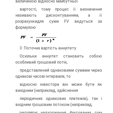
величиною відносно майбутньої
вартості, тому процес її визначення
називають дисконтуванням, а її
розрахункидля суми FV ведуться за
формулою
3. Поточна вартість аннуітету.
Оскільки аннуітет становить собою
особливий грошовий потік,
представлений однаковими сумами через
однакові часові інтервали, то
відносно інвестора він може бути як
вихідним (наприклад, здійснення
періодичних однакових платежів), так і
вхідним грошовим потоком (наприклад,
регулярні надходження фіксованих сум