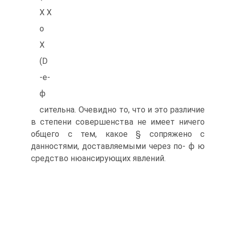
X X
о
X
(D
-е-
ф
сительна. Очевидно то, что и это различие
в степени совершенства не имеет ничего
общего с тем, какое § сопряжено с
данностями, доставляемыми через по- ф ю
средство нюансирующих явлений.