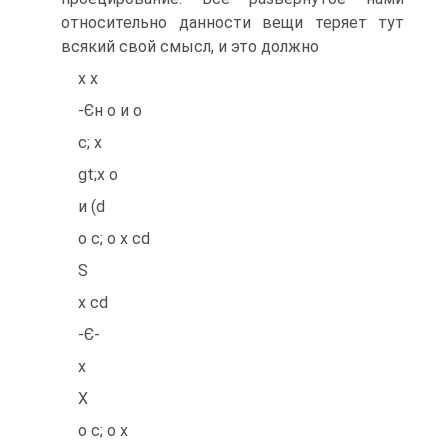
относительно данности вещи теряет тут
всякий свой смысл, и это должно
х х
-Єн о и о
с; х
gt;х о
и (d
о с; о х cd
S
х cd
-Є-
х
X
о с; о х