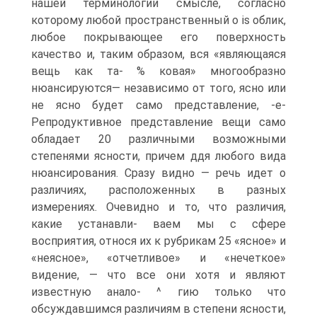
нашей терминологии смысле, согласно
которому любой пространственный о is облик,
любое покрывающее его поверхность
качество и, таким образом, вся «являющаяся
вещь как та- % ковая» многообразно
нюансируются— независимо от того, ясно или
не ясно будет само представление, -е-
Репродуктивное представление вещи само
обладает 20 различными возможными
степенями ясности, причем ддя любого вида
нюансирования. Сразу видно — речь идет о
различиях, расположенных в разных
измерениях. Очевидно и то, что различия,
какие устанавли- ваем мы с сфере
восприятия, относя их к рубрикам 25 «ясное» и
«неясное», «отчетливое» и «нечеткое»
видение, — что все они хотя и являют
известную анало- ^ гию только что
обсуждавшимся различиям в степени ясности,