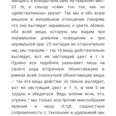
находясь в концертном зале, на «верном» мес-
20 те, я слышу «сам» тон так, как он
«действительно» звучит. Так мы и обо всем
вещном в визуальном отношении говорим,
что оно выглядит нормально; о цвете, облике,
обо всей вещи, которую мы видим при
нормальном дневном освещении и при
нормальной ори- 25 ентации ее относительно
нас, мы говорим — так та вещь действительно
выглядит, вот ее настоящий цвет и т. п.
Однако все подобное указывает лишь на
своего рода вторичную объективацию в
рамках всей совокупной объективации вещи,
— так эта вещь действи- зо тельно выглядит,
вот ее настоящий цвет и т. п., в чем 5 не
трудно и убедиться. Ведь вполне ясно, что,
отрежь ^ мы только все прочие многообразия
явления и нашу lt;тgt; сущностную
сопряженность с таковыми и удерживай мы