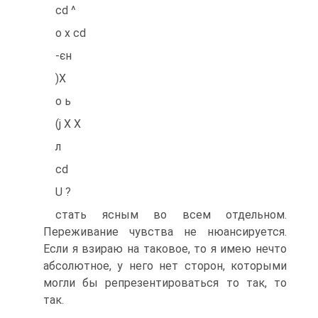
cd ^
о х cd
-єн
)Х
о ь
(j X X
л
cd
U ?
стать ясным во всем отдельном.
Переживание чувства не нюансируется.
Если я взираю на таковое, то я имею нечто
абсолютное, у него нет сторон, которыми
могли бы репрезентироваться то так, то
так.