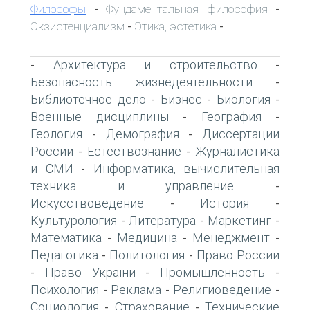
Философы
Фундаментальная философия
-
-
Экзистенциализм
Этика, эстетика
-
-
Архитектура и строительство
-
-
Безопасность жизнедеятельности
-
Библиотечное дело
Бизнес
Биология
-
-
-
Военные дисциплины
География
-
-
Геология
Демография
Диссертации
-
-
России
Естествознание
Журналистика
-
-
и СМИ
Информатика, вычислительная
-
техника и управление
-
Искусствоведение
История
-
-
Культурология
Литература
Маркетинг
-
-
-
Математика
Медицина
Менеджмент
-
-
-
Педагогика
Политология
Право России
-
-
Право України
Промышленность
-
-
-
Психология
Реклама
Религиоведение
-
-
-
Социология
Страхование
Технические
-
-