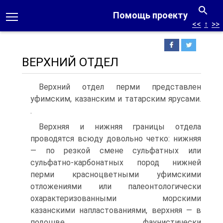
Помощь проекту
<<
↑
>>
ВЕРХНИЙ ОТДЕЛ
Верхний отдел перми представлен
уфимским, казанским и татар­ским ярусами.
.
Верхняя и нижняя границы отдела
проводятся всюду довольно четко: нижняя
— по резкой смене сульфатных или
сульфатно-карбонат­ных пород нижней
перми красноцветными уфимскими
отложениями или палеонтологически
охарактеризованными морскими
казанскими напла­стованиями, верхняя — в
подошве фаунистически