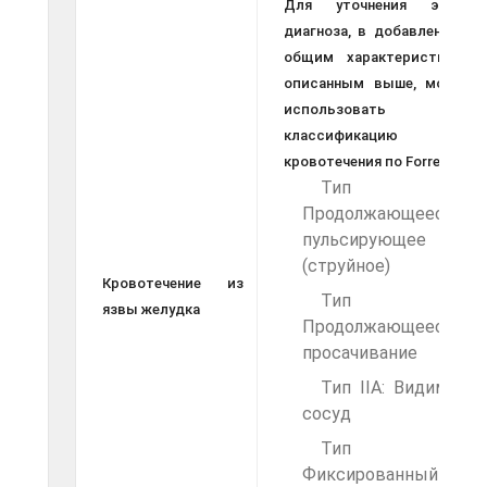
Для уточнения этого
диагноза, в добавление к
общим характеристикам
описанным выше, можно
использовать
классификацию типа
кровотечения по Forrest:
Тип 1А:
Продолжающееся
пульсирующее
(струйное)
Кровотечение из
Тип 1В:
язвы желудка
Продолжающееся
просачивание
Тип IIA: Видимый
сосуд
Тип IIВ:
Фиксированный