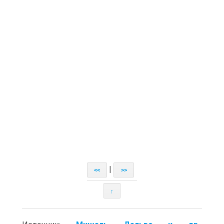
|
<<
>>
↑