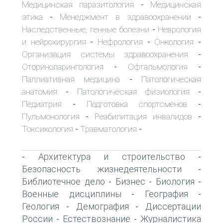
Медицинская паразитология
Медицинская
-
этика
Менеджмент в здравоохранении
-
-
Наследственные, генные болезни
Неврология
-
и нейрохирургия
Нефрология
Онкология
-
-
-
Организация системы здравоохранения
-
Оториноларингология
Офтальмология
-
-
Паллиативная медицина
Патологическая
-
анатомия
Патологическая физиология
-
-
Педиатрия
Подготовка спортсменов
-
-
Пульмонология
Реабилитация инвалидов
-
-
Токсикология
Травматология
-
-
Архитектура и строительство
-
-
Безопасность жизнедеятельности
-
Библиотечное дело
Бизнес
Биология
-
-
-
Военные дисциплины
География
-
-
Геология
Демография
Диссертации
-
-
России
Естествознание
Журналистика
-
-