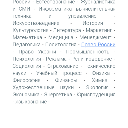
России
Естествознание
Журналистика
-
-
и СМИ
Информатика, вычислительная
-
техника и управление
-
Искусствоведение
История
-
-
Культурология
Литература
Маркетинг
-
-
-
Математика
Медицина
Менеджмент
-
-
-
Педагогика
Политология
Право России
-
-
Право України
Промышленность
-
-
-
Психология
Реклама
Религиоведение
-
-
-
Социология
Страхование
Технические
-
-
науки
Учебный процесс
Физика
-
-
-
Философия
Финансы
Химия
-
-
-
Художественные науки
Экология
-
-
Экономика
Энергетика
Юриспруденция
-
-
Языкознание
-
-