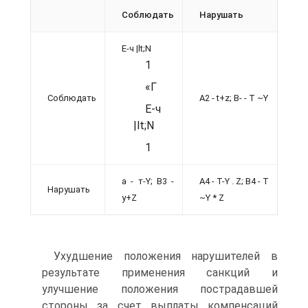
Соблюдать
Нарушать
E-ч |lt;N
1
«Г
Соблюдать
A2 - t+z; B- - T ~Y
E-ч
|lt;N
1
a - т-Y; B3 -
A4 - T-Y . Z; B4 - T
Нарушать
у+Z
~Y * Z
Ухудшение положения нарушителей в
результате применения санкций и
улучшение положения пострадавшей
стороны за счет выплаты компенсаций