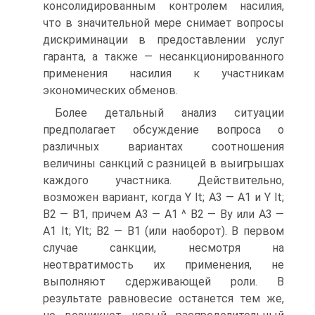
консолидированным контролем насилия,
что в значительной мере снимает вопросы
дискриминации в предоставлении услуг
гаранта, а также — несанкционированного
применения насилия к участникам
экономических обменов.
Более детальный анализ ситуации
предполагает обсуждение вопроса о
различных вариантах соотношения
величины санкций с разницей в выигрышах
каждого участника. Действительно,
возможен вариант, когда Y lt; A3 — А1 и Y lt;
B2 — B1, причем А3 — А1 ^ B2 — By или А3 —
А1 lt; Ylt; B2 — В1 (или наоборот). В первом
случае санкции, несмотря на
неотвратимость их применения, не
выполняют сдерживающей роли. В
результате равновесие останется тем же,