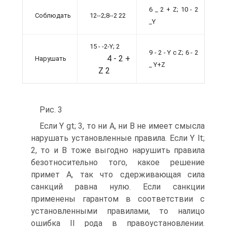
6 _ 2 + Z; 10 - 2
Соблюдать
12--2;8--2 22
_Y
15 - -2-Y; 2
9 - 2 - Y с Z; 6 - 2
4 - 2 +
Нарушать
_ Y+Z
Z 2
Рис. 3
Если Y gt; 3, то ни А, ни В не имеет смысла
нарушать установленные правила. Если Y lt;
2, то и В тоже выгодно нарушить правила
безотносительно того, какое решение
примет А, так что сдерживающая сила
санкций равна нулю. Если санкции
применены гарантом в соответствии с
установленными правилами, то налицо
ошибка II рода в правоустановлении.