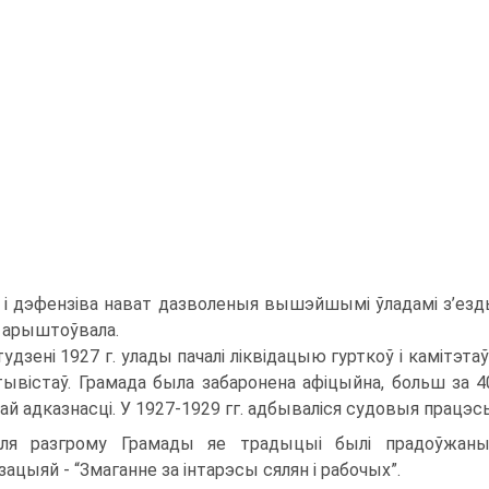
 і дэфензіва нават дазволеныя вышэйшымі ўладамі з’езды, 
і арыштоўвала.
тудзені 1927 г. улады пачалі ліквідацыю гурткоў і камітэт
тывістаў. Грамада была забаронена афіцыйна, больш за 4
ай адказнасці. У 1927-1929 гг. адбываліся судовыя працэс
ля разгрому Грамады яе традыцыі былі прадоўжан
зацыяй - “Змаганне за інтарэсы сялян і рабочых”.