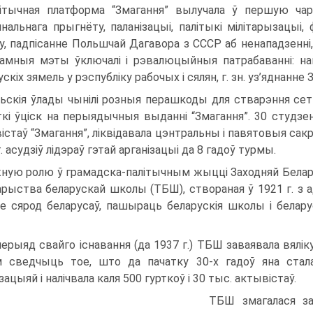
ітычная платформа “Змагання” вылучала ў першую чар
нальнага прыгнёту, паланізацыі, палітыкі мілітарызацыі
у, падпісанне Польшчай Дагавора з СССР аб ненападзенні, 
амныя мэты ўключалі і рэвалюцыйныя патрабаванні: на
скіх зямель у рэспубліку рабочых і сялян, г. зн. уз’яднанне
ьскія ўлады чынілі розныя перашкоды для стварэння сетк
кі ўціск на перыядычныя выданні “Змагання”. 30 студзе
істаў “Змагання”, ліквідавала цэнтральны і павятовыя са
. асудзіў лідэраў гэтай арганізацыі да 8 гадоў турмы.
ную ролю ў грамадска-палітычным жыцці Заходняй Белару
арыства беларускай школы (ТБШ), створаная ў 1921 г. з 
е сярод беларусаў, пашыраць беларускія школы і белару
перыяд свайго існавання (да 1937 г.) ТБШ заваявала вялі
 сведчыць тое, што да пачатку 30-х гадоў яна стала
зацыяй і налічвала каля 500 гурткоў і 30 тыс. актывістаў.
ТБШ змагалася за 