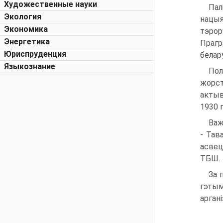
Художественные науки
Пал
Экология
нацыя
Экономика
тэрор
Энергетика
Прагр
Юриспруденция
белару
Языкознание
Пол
жорст
актыв
1930 г
Важ
- Тав
асвец
ТБШ.
За 
гэтым
аргані