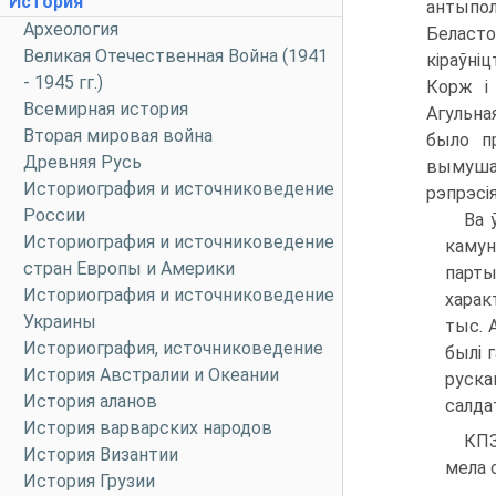
История
антыпо
Археология
Беласто
Великая Отечественная Война (1941
кіраўніц
- 1945 гг.)
Корж і 
Всемирная история
Агульна
Вторая мировая война
было п
Древняя Русь
вымуша
Историография и источниковедение
рэпрэсія
России
Ва 
Историография и источниковедение
камун
стран Европы и Америки
парты
Историография и источниковедение
характ
Украины
тыс. 
Историография, источниковедение
былі 
История Австралии и Океании
руска
История аланов
салдат
История варварских народов
КПЗ
История Византии
мела 
История Грузии