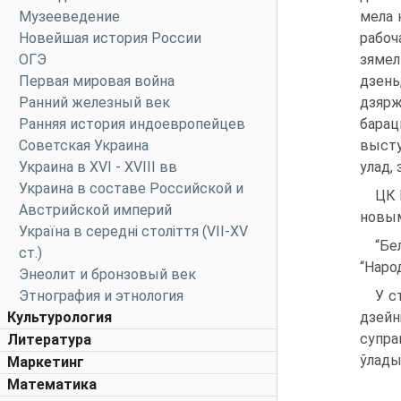
Музееведение
мела 
Новейшая история России
рабоч
ОГЭ
зямел
Первая мировая война
дзень
Ранний железный век
дзярж
Ранняя история индоевропейцев
барац
Советская Украина
высту
Украина в XVI - XVIII вв
улад,
Украина в составе Российской и
ЦК 
Австрийской империй
новым
Україна в середні століття (VII-XV
“Бе
ст.)
“Наро
Энеолит и бронзовый век
Этнография и этнология
У с
Культурология
дзейн
супра
Литература
ўлады
Маркетинг
Математика