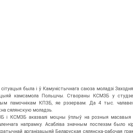
 сітуацыя была і ў Камуністычнага саюза моладзі Заходняй
зацыяй камсамола Польшчы. Створаны КСМЗБ у студзен
ым памочнікам КПЗБ, яе рэзервам. Да 4 тыс. чалавек
на сялянскую моладзь.
Б і КСМЗБ аказвалі моцны ўплыў на розныя масавыя а
ленчага напрамку. Асабліва значным поспехам было кі
ратычнай арганізацыяй Беларуская сялянска-рабочая грам