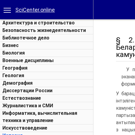
SciCenter.online
Архитектура и строительство
Безопасность жизнедеятельности
Библиотечное дело
§ 2.
Бизнес
Бела
Биология
каму
Военные дисциплины
География
У п
Геология
экана
Демография
форме
Диссертации России
У барац
Естествознание
інтэліг
Журналистика и СМИ
камуні
Информатика, вычислительная
партыза
техника и управление
антыпам
Искусствоведение
з нацыя