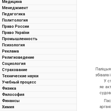
Медицина
Менеджмент
Педагогика
Политология
Право России
Право України
Промышленность
Психология
Реклама
Религиоведение
Социология
Паліцыя
Страхование
збівала 
Технические науки
У с
Учебный процесс
яе ак
Физика
судов
Философия
Финансы
Пас
аргані
Химия