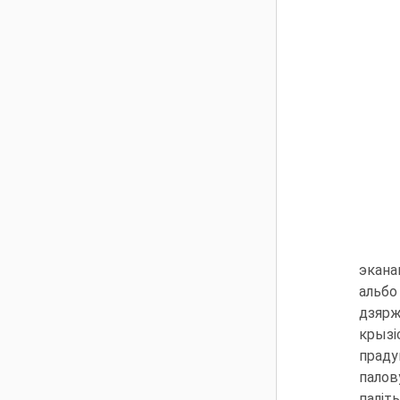
экана
альбо
дзярж
крызі
праду
палов
паліт