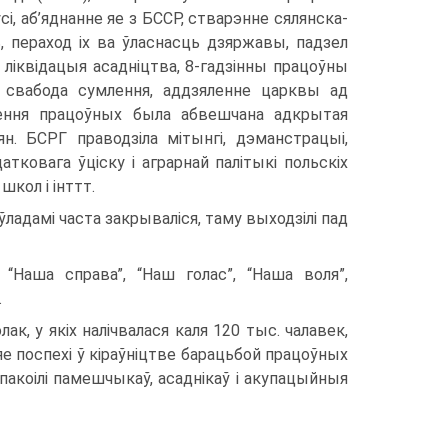
, аб’яднанне яе з БССР, стварэнне сялянска-
, пераход іх ва ўласнасць дзяржавы, падзел
 ліквідацыя асадніцтва, 8-гадзінны працоўны
, свабода сумлення, аддзяленне царквы ад
лення працоўных была абвешчана адкрытая
н. БСРГ праводзіла мітынгі, дэманстрацыі,
атковага ўціску і аграрнай палітыкі польскіх
школ і інттт.
ладамі часта закрываліся, таму выходзілі пад
, “Наша справа”, “Наш голас”, “Наша воля”,
.
ак, у якіх налічвалася каля 120 тыс. чалавек,
е поспехі ў кіраўніцтве барацьбой працоўных
пакоілі памешчыкаў, асаднікаў і акупацыйныя