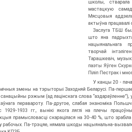
школы, стварала б
мастацкую самадз
Мясцовыя аддзелы
актыўна працавалі 
Заслуга ТБШ была
што яна падрыхта
нацыянальнага п
творчай інтэліге
Тарашкевіч, музык
паэты Яўген Скурко
Піліп Пестрак і мно
У канцы 20 - пач
мічныя змены на тэрыторыі Заходняй Беларусі. Па-першае
 санацыйны рэжым (ад лацінскага слова “аздараўленне”), у
аўнага перавароту. Па-другое, слабая эканоміка Польш
с 1929-1933 гг., вынікі якога ляглі на плечы працоўн
кцыя прамысловасці скарацілася на 30-40 %, што зрабіл
у рабочых. Па-трэцяе, нямала шкоды нацыянальна-вызвал
ыка КПЗБ.