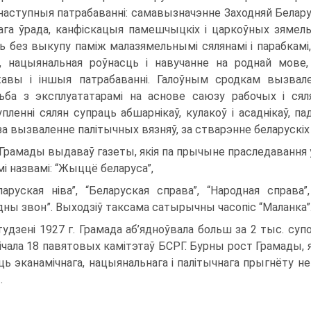
наступныя патрабаванні: самавызначэнне Заходняй Беларусі
ага ўрада, канфіскацыя памешчыцкіх і царкоўных зямель
ь без выкупу паміж малазямельнымі сялянамі і парабкамі,
, нацыянальная роўнасць і навучанне на роднай мове
авы і іншыя патрабаванні. Галоўным сродкам вызва
ьба з эксплуататарамі на аснове саюзу рабочых і сяля
пленні сялян супраць абшарнікаў, кулакоў і асаднікаў, пад
 за вызваленне палітычных вязняў, за стварэнне беларускіх 
Грамады выдаваў газеты, якія па прычыне праследавання ў
і назвамі: “Жыццё беларуса”,
ларуская ніва”, “Беларуская справа”, “Народная справа”
дны звон”. Выходзіў таксама сатырычны часопіс “Маланка”
тудзені 1927 г. Грамада аб’ядноўвала больш за 2 тыс. супол
ічала 18 павятовых камітэтаў БСРГ. Бурны рост Грамады, я
ць эканамічнага, нацыянальнага і палітычнага прыгнёту не
.