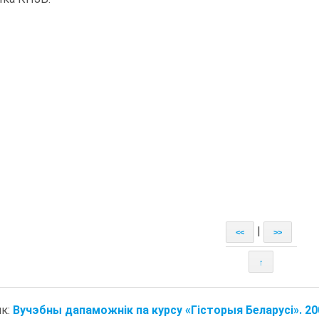
|
<<
>>
↑
к:
Вучэбны дапаможнік па курсу «Гісторыя Беларусі». 20