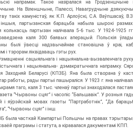
льскі напрамак. Такое назіралася на Гродзеншчыне 
ччыне. На Віленшчыне, Палессі, Навагрудчыне дзякуюч
тву такіх камуністаў, як К.П. Арлоўскі, С.А. Ваўпшасаў, В.З
іншыя, партызанская барацьба набыла шырокі размах
я колькасць партызан налічвала 5-6 тыс. У 1924-1925 гг
раведзена каля 300 баявых аперацый. Польскія ўлад
ны былі ўвесці надзвычайнае становішча ў краі, ка
мі і тэрорам ліквідаваць гэты рух.
ўзмацненні сацыяльнага і нацыянальна-вызваленчага руху
істычнага і нацыянальна- дэмакратычнага напрамку. Сяр
я Заходняй Беларусі (КПЗБ). Яна была створана ў кас
ар работы, рады партыі пашыраліся. У 1923 г. яна налічвала 5
Акрамя таго, каля 3 тыс. членаў партыі знаходзілася паст
газета “Чырвоны сцяг” і часопіс “Бальшавік”. У розныя га
й і яўрэйскай мовах газеты “Партработнік”, “Да барацьб
а”, “Чырвоны сцяг” і інш.
Б была часткай Кампартыі Польшчы на правах тэрытарыял
сваёй праграмы і статута, а кіравалася дакументамі КПП.