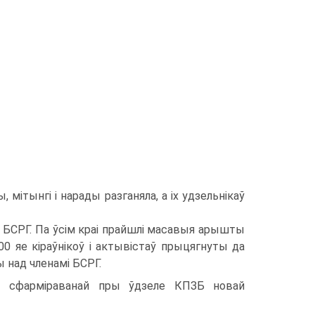
мітынгі і нарады разганяла, а іх удзельнікаў
аў БСРГ. Па ўсім краі прайшлі масавыя арышты
00 яе кіраўнікоў і актывістаў прыцягнуты да
ы над членамі БСРГ.
ы сфарміраванай пры ўдзеле КПЗБ новай