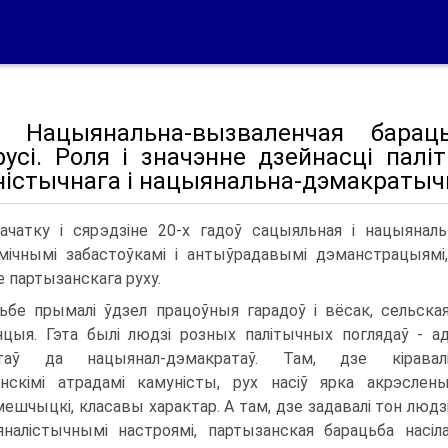
 Нацыянальна-вызваленчая бараць
русі. Роля і значэнне дзейнасці пал
ністычнага і нацыянальна-дэмакратыч
ачатку і сярэдзіне 20-х гадоў сацыяльная і нацыянал
мічнымі забастоўкамі і антыўрадавымі дэманстрацыямі
 партызанскага руху.
ьбе прымалі ўдзел працоўныя гарадоў і вёсак, сельска
енцыя. Гэта былі людзі розных палітычных поглядаў - а
стаў да нацыянал-дэмакратаў. Там, дзе кіравал
нскімі атрадамі камуністы, рух насіў ярка акрэслен
ешчыцкі, класавы характар. А там, дзе задавалі тон людз
налістычнымі настроямі, партызанская барацьба насіл