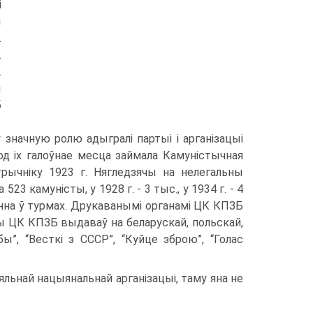
і
ы
.
.
.
ы
б
 значную ролю адыгралі партыі і арганізацыі
од іх галоўнае месца займала Камуністычная
трычніку 1923 г. Нягледзячы на нелегальны
23 камуністы, у 1928 г. - 3 тыс., у 1934 г. - 4
аянна ў турмах. Друкаванымі органамі ЦК КПЗБ
ды ЦК КПЗБ выдаваў на беларускай, польскай,
ы”, “Весткі з СССР”, “Куйце зброю”, “Голас
ьнай нацыянальнай арганізацыі, таму яна не