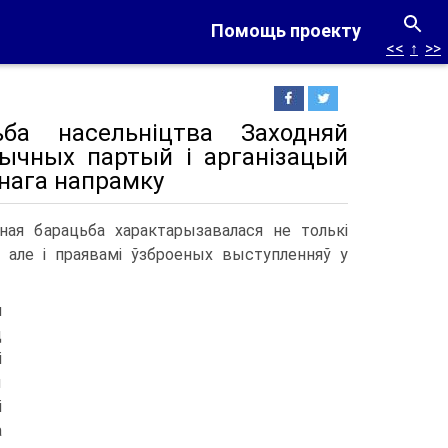
Помощь проекту
<<
↑
>>
ба насельніцтва Заходняй
ітычных партый і арганізацый
нага напрамку
ьная барацьба характарызавалася не толькі
, але і праявамі ўзброеных выступленняў у
я
д
і
ы
і
а