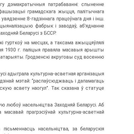
гу дэмакратычныя патрабаванні: спыненне
, фашызацыі грамадскага жыцця, палітычнага
увядзенне 8-гадзіннага працоўнага дня і інш.
цыяналізацыю фабрык і заводаў, аб’яднанне
 Заходняй Беларусі з БССР.
і гурткоў на месцах, а таксама ажыццяўлялі
ня 1930 г. паліцыя правяла масавыя арышты
кратарыяты. Гродзенскі акруговы суд восенню
сі адыграла культурна-асветная арганізацыя
адзінай мэтай: “распаўсюджваць і дапамагаць
скую асвету наогул”. Так сказана ў статуце
кую любоў насельніцтва Заходняй Беларусі. Аб
 масавай прагрэсіўнай культурна-асветнай
пісьменнасць насельніцтва, за беларускія