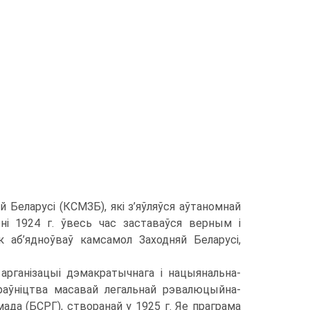
 Беларусі (КСМЗБ), які з’яўляўся аўтаномнай
і 1924 г. ўвесь час заставаўся верным і
 аб’ядноўваў камсамол Заходняй Беларусі,
рганізацыі дэмакратычнага і нацыянальна-
раўніцтва масавай легальнай рэвалюцыйна-
ада (БСРГ), створанай у 1925 г. Яе праграма