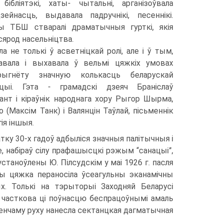
ібліятэкі, хаты- чытальні, арганізоўвала
ейнасць, выдавала падручнікі, песеннікі.
 ТБШ стваралі драматычныя гурткі, якія
сярод насельніцтва.
 не толькі ў асветніцкай ролі, але і ў тым,
вала і выхавала ў вельмі цяжкіх умовах
рыгнёту значную колькасць беларускай
нцыі. Гэта - грамадскі дзеяч Браніслаў
ант і кіраўнік народнага хору Рыгор Шырма,
 (Максім Танк) і Валянцін Таўлай, пісьменнік
гія іншыя.
атку 30-х гадоў адбыліся значныя палітычныя і
, набіраў сілу прафашысцкі рэжым “санацыі”,
станоўлены Ю. Пілсудскім у маі 1926 г. пасля
чы цяжка пераносіла ўсеагульны эканамічны
ых. Толькі на тэрыторыі Заходняй Беларусі
а часткова ці поўнасцю беспрацоўнымі амаль
енчаму руху нанесла сектанцкая дагматычная