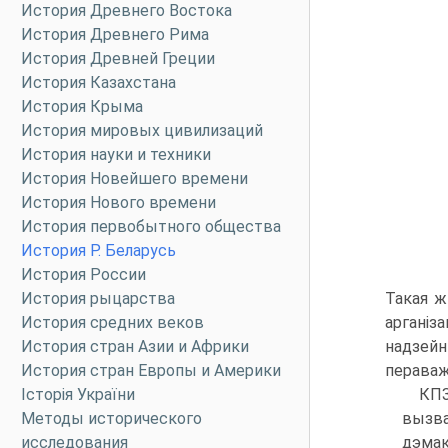
История Древнего Востока
История Древнего Рима
История Древней Греции
История Казахстана
История Крыма
История мировых цивилизаций
История науки и техники
История Новейшего времени
История Нового времени
История первобытного общества
История Р. Беларусь
История России
История рыцарства
Такая ж
История средних веков
аргані
История стран Азии и Африки
надзейн
История стран Европы и Америки
пераваж
Історія України
КПЗ
Методы исторического
вызва
исследования
дэмак