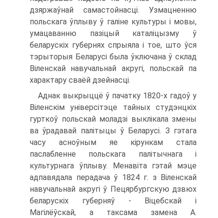
дзяржаўнай самастойнасці. Узмацненню
польскага ўплыву ў галіне культуры і мовы,
умацаванню пазіцый каталіцызму ў
беларускіх губернях спрыяла і тое, што ўся
тэрыторыя Беларусі была ўключана ў склад
Віленскай навучальнай акругі, польскай па
характару сваёй дзейнасці.
Аднак выкрыццё ў пачатку 1820-х гадоў у
Віленскім універсітэце тайных студэнцкіх
гурткоў польскай моладзі выклікала змены
ва ўрадавай палітыцы ў Беларусі. З гэтага
часу асноўным яе кірункам стала
паслабленне польскага палітычнага і
культурнага ўплыву. Менавіта гэтай мэце
адпавядала перадача ў 1824 г. з Віленскай
навучальнай акругі ў Пецярбургскую дзвюх
беларускіх губерняў - Віцебскай і
Магілёўскай, а таксама замена А.