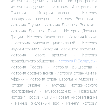
источниковедение Украины
Историография,
-
источниковедение
История Австралии и
-
Океании
История аланов
История
-
-
варварских народов
История Византии
-
-
История Грузии
История Древнего Востока
-
-
История Древнего Рима
История Древней
-
Греции
История Казахстана
История Крыма
-
-
История мировых цивилизаций
История
-
-
науки и техники
История Новейшего времени
-
-
История Нового времени
История
-
первобытного общества
История Р. Беларусь
-
-
История России
История рыцарства
-
-
История средних веков
История стран Азии и
-
Африки
История стран Европы и Америки
-
-
Історія України
Методы исторического
-
исследования
Музееведение
Новейшая
-
-
история России
ОГЭ
Первая мировая война
-
-
Ранний железный век
Ранняя история
-
-