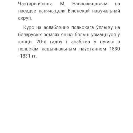
Чартарыйскага М. Навасільцавым на
пасадзе папячыцеля Віленскай навучальнай
акругі.
Курс на аслабленне польскага ўплыву на
беларускіх землях яшчэ больш узмацніўся ў
канцы 20-х гадоў і асабліва ў сувязі з
польскім нацыянальным паўстаннем 1830
-1831 гг.