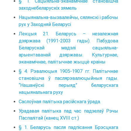
§ 1. Сацыяльна-эканамічнае становішча
заходнебеларускіх зямель
Нацыянальна-вызвалейчы, сялянскі і рабочы
рух у Заходняй Беларусі
Лекцыя 21. Беларусь – незалежная
дзяржава (1991-2003 гады). Пабудова
Беларускай мадэлі сацыяльна-
арыентаванай дзяржавы. Культурнае,
эканамічнае, палітычнае жыццё краіны
§ 4. Рэвалюцыя 1905-1907 гг. Палітычнае
становішча ў паслярэвалюцыйныя гады.
“Нашаніўскі перыяд” беларускага
нацыянальнага руху
Саслоўная палітыка расійскага ўрада.
Урадавая палiтыка пад час падзелаў Рэчы
Паспалітай (канец XVIII ст.)
§ 1. Беларусь пасля падпісання Брэсцкага