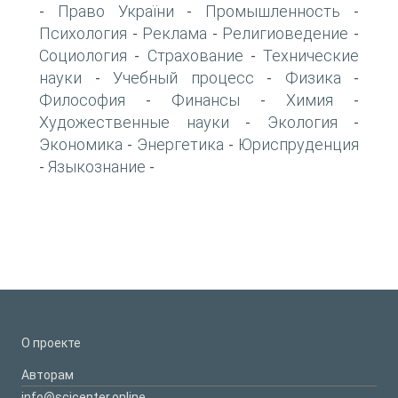
Право України
Промышленность
-
-
-
Психология
Реклама
Религиоведение
-
-
-
Социология
Страхование
Технические
-
-
науки
Учебный процесс
Физика
-
-
-
Философия
Финансы
Химия
-
-
-
Художественные науки
Экология
-
-
Экономика
Энергетика
Юриспруденция
-
-
Языкознание
-
-
О проекте
Авторам
info@scicenter.online