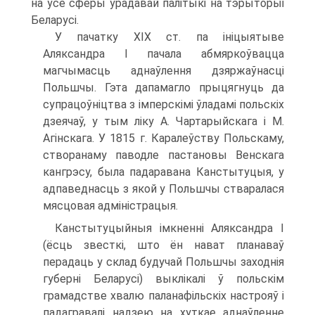
на ўсе сферы ўрадавай палітыкі на тэрыторыі
Беларусі.
У пачатку ХІХ ст. па ініцыятыве
Аляксандра І пачала абмяркоўвацца
магчымасць аднаўлення дзяржаўнасці
Польшчы. Гэта дапамагло прыцягнуць да
супрацоўніцтва з імперскімі ўладамі польскіх
дзеячаў, у тым ліку А. Чартарыйскага і М.
Агінскага. У 1815 г. Каралеўству Польскаму,
створанаму паводле пастановы Венскага
кангрэсу, была падаравана Канстытуцыя, у
адпаведнасць з якой у Польшчы стваралася
мясцовая адміністрацыя.
Канстытуцыйныя імкненні Аляксандра І
(ёсць звесткі, што ён нават планаваў
перадаць у склад будучай Польшчы заходнія
губерні Беларусі) выклікалі ў польскім
грамадстве хвалю паланафільскіх настрояў і
падагравалі надзею на хуткае аднаўленне