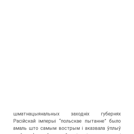
шматнацыянальных заходніх губернях
Расійскай імперыі “польскае пытанне” было
амаль што самым вострым і аказвала ўплыў