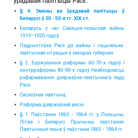
ўрадавай палітыцы Расіі.:
§ 4. Змены ва ўрадавай палітыцы ў
Беларусі ў 30 - 50-я гг. ХІХ ст.
Беларусь у час Савецка-польскай вайны
1919–1920 гадоў
Падрыхтоўка Расіі да вайны і сацыяльна-
палітычная сітуацыя ў заходніх губернях.
§ 2. Буржуазныя рэформы 60-70-х гадоў і
контррэформы 80-90-х гадоў Неабходнасць
рэфармавання дзяржаўна-палітычнага ладу
Расіі.
Саслоўная палітыка,
Рэформа дзяржаўнай вёскі.
§ 1. Паўстанне 1863 - 1864 гг. у Польшчы,
Літве і Беларусі Прычыны паўстання.
Палітычныя плыні ў паўстанні 1863 - 1864 гг.