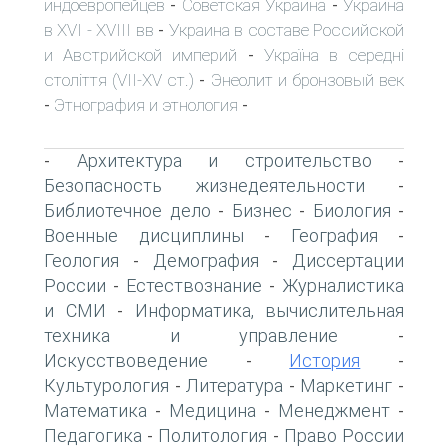
индоевропейцев
Советская Украина
Украина
-
-
в XVI - XVIII вв
Украина в составе Российской
-
и Австрийской империй
Україна в середні
-
століття (VII-XV ст.)
Энеолит и бронзовый век
-
Этнография и этнология
-
-
Архитектура и строительство
-
-
Безопасность жизнедеятельности
-
Библиотечное дело
Бизнес
Биология
-
-
-
Военные дисциплины
География
-
-
Геология
Демография
Диссертации
-
-
России
Естествознание
Журналистика
-
-
и СМИ
Информатика, вычислительная
-
техника и управление
-
Искусствоведение
История
-
-
Культурология
Литература
Маркетинг
-
-
-
Математика
Медицина
Менеджмент
-
-
-
Педагогика
Политология
Право России
-
-