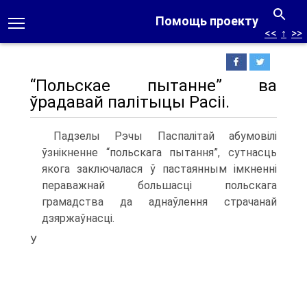
Помощь проекту
<<
↑
>>
“Польскае пытанне” ва
ўрадавай палітыцы Расіі.
Падзелы Рэчы Паспалітай абумовілі
ўзнікненне “польскага пытання”, сутнасць
якога заключалася ў пастаянным імкненні
пераважнай большасці польскага
грамадства да аднаўлення страчанай
дзяржаўнасці.
У