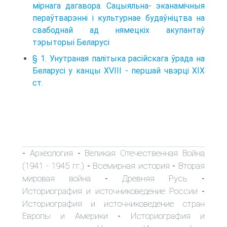
мірнага дагавора. Сацыяльна- эканамічныя
пераўтварэнні і культурнае будаўніцтва на
свабоднай ад нямецкіх акупантаў
тэрыторыі Беларусі
§ 1. Унутраная палітыка расійскага ўрада на
Беларусі у канцы XVIII - першай чвэрці XIX
ст.
Археология
Великая Отечественная Война
-
-
(1941 - 1945 гг.)
Всемирная история
Вторая
-
-
мировая война
Древняя Русь
-
-
Историография и источниковедение России
-
Историография и источниковедение стран
Европы и Америки
Историография и
-