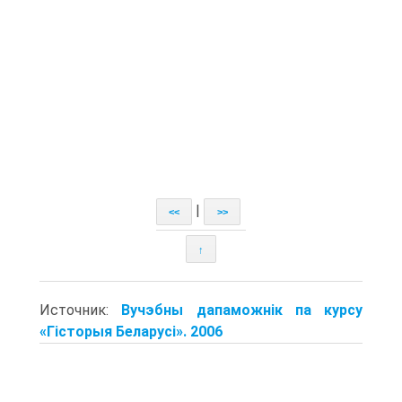
|
<<
>>
↑
Источник:
Вучэбны дапаможнік па курсу
«Гісторыя Беларусі». 2006