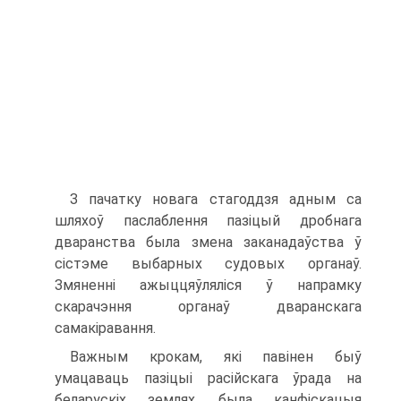
З пачатку новага стагоддзя адным са
шляхоў паслаблення пазіцый дробнага
дваранства была змена заканадаўства ў
сістэме выбарных судовых органаў.
Змяненні ажыццяўляліся ў напрамку
скарачэння органаў дваранскага
самакіравання.
Важным крокам, які павінен быў
умацаваць пазіцыі расійскага ўрада на
беларускіх землях, была канфіскацыя