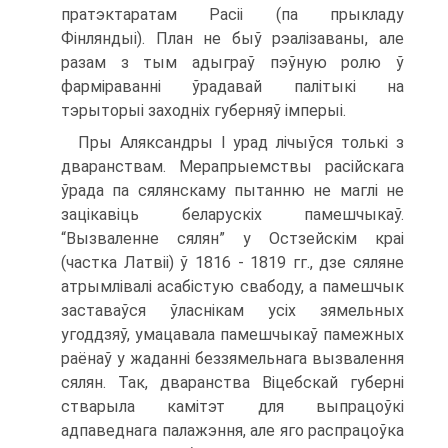
пратэктаратам Расіі (па прыкладу
Фінляндыі). План не быў рэалізаваны, але
разам з тым адыграў пэўную ролю ў
фарміраванні ўрадавай палітыкі на
тэрыторыі заходніх губерняў імперыі.
Пры Аляксандры І урад лічыўся толькі з
дваранствам. Мерапрыемствы расійскага
ўрада па сялянскаму пытанню не маглі не
зацікавіць беларускіх памешчыкаў.
“Вызваленне сялян” у Остзейскім краі
(частка Латвіі) ў 1816 - 1819 гг., дзе сяляне
атрымлівалі асабістую свабоду, а памешчык
заставаўся ўласнікам усіх зямельных
угоддзяў, умацавала памешчыкаў памежных
раёнаў у жаданні беззямельнага вызвалення
сялян. Так, дваранства Віцебскай губерні
стварыла камітэт для выпрацоўкі
адпаведнага палажэння, але яго распрацоўка