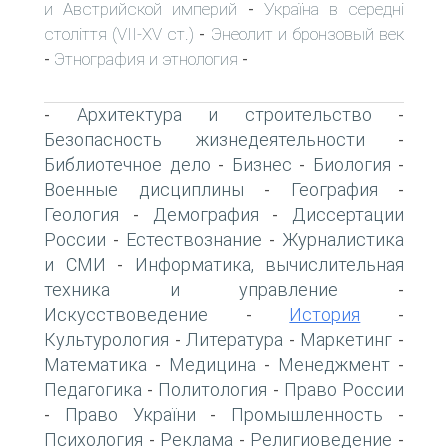
и Австрийской империй
Україна в середні
-
століття (VII-XV ст.)
Энеолит и бронзовый век
-
Этнография и этнология
-
-
Архитектура и строительство
-
-
Безопасность жизнедеятельности
-
Библиотечное дело
Бизнес
Биология
-
-
-
Военные дисциплины
География
-
-
Геология
Демография
Диссертации
-
-
России
Естествознание
Журналистика
-
-
и СМИ
Информатика, вычислительная
-
техника и управление
-
Искусствоведение
История
-
-
Культурология
Литература
Маркетинг
-
-
-
Математика
Медицина
Менеджмент
-
-
-
Педагогика
Политология
Право России
-
-
Право України
Промышленность
-
-
-
Психология
Реклама
Религиоведение
-
-
-