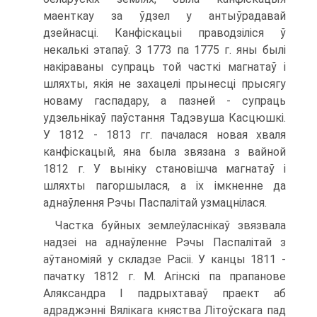
маенткау за ўдзел у антыўрадавай
дзейнасці. Канфіскацыі праводзіліся ў
некалькі этапаў. З 1773 па 1775 г. яны былі
накіраваны супраць той часткі магнатаў і
шляхты, якія не захацелі прынесці прысягу
новаму гаспадару, а пазней - супраць
удзельнікаў паўстання Тадэвуша Касцюшкі.
У 1812 - 1813 гг. пачалася новая хваля
канфіскацый, яна была звязана з вайной
1812 г. У выніку становішча магнатаў і
шляхты пагоршылася, а іх імкненне да
аднаўлення Рэчы Паспалітай узмацнілася.
Частка буйных землеўласнікаў звязвала
надзеі на аднаўленне Рэчы Паспалітай з
аўтаноміяй у складзе Расіі. У канцы 1811 -
пачатку 1812 г. М. Агінскі па прапанове
Аляксандра І падрыхтаваў праект аб
адраджэнні Вялікага княства Літоўскага пад