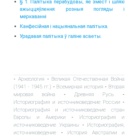
§ 1. Палітыка перабудовы, яе змест і шляхі
ажыццяўлення: розныя погляды і
меркаванні
Канфесійная і нацыянальная палітыка.
Урадавая палітыка ў галіне асветы.
Археология
Великая Отечественная Война
-
-
(1941 - 1945 гг.)
Всемирная история
Вторая
-
-
мировая война
Древняя Русь
-
-
Историография и источниковедение России
-
Историография и источниковедение стран
Европы и Америки
Историография и
-
источниковедение Украины
Историография,
-
источниковедение
История Австралии и
-