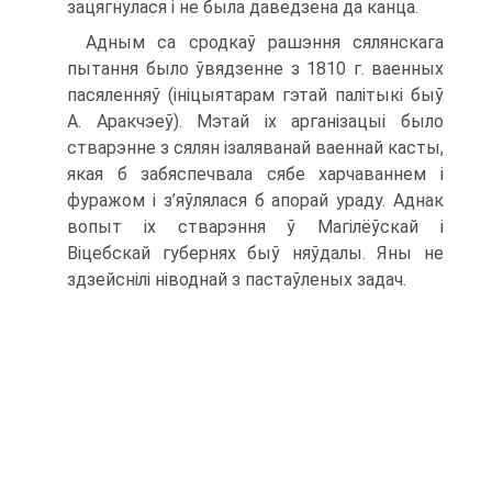
зацягнулася і не была даведзена да канца.
Адным са сродкаў рашэння сялянскага
пытання было ўвядзенне з 1810 г. ваенных
пасяленняў (ініцыятарам гэтай палітыкі быў
А. Аракчэеў). Мэтай іх арганізацыі было
стварэнне з сялян ізаляванай ваеннай касты,
якая б забяспечвала сябе харчаваннем і
фуражом і з’яўлялася б апорай ураду. Аднак
вопыт іх стварэння ў Магілёўскай і
Віцебскай губернях быў няўдалы. Яны не
здзейснілі ніводнай з пастаўленых задач.