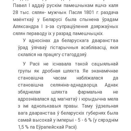
Павел І аддаў рускім памешчыкам яшчэ каля
28 тыс. сялян- мужчын. Пасля 1801 г. раздача
маёнткаў у Беларусі была спынена ўрадам
Аляксандра І з-за супраціўлення дзяржаўных
сялян пераводу іх у разрад памешчыцкіх.
У адносінах да беларускага дваранства
ўрад ўлічваў гістарычныя асаблівасці, якія
склаліся на працягу стагоддзяў.
У Расіі не існавала такой сацыяльнай
групы як дробная шляхта. Яе эканамічнае
становішча часам набліжалася да
становішча селяніна-аднадворца. Аднак
збяднелая шляхта фармальна не
адрознівалася ад магнатаў і юрыдычна мела
з імі аднолькавыя правы. Таму ўдзельная
вага дваранства ў беларускіх губернях была
самай высокай у імперыі - 5 - 6 % (у сярэднім
1,5 % па Еўрапейскай Расіі).