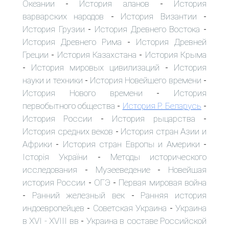
Океании
История аланов
История
-
-
варварских народов
История Византии
-
-
История Грузии
История Древнего Востока
-
-
История Древнего Рима
История Древней
-
Греции
История Казахстана
История Крыма
-
-
История мировых цивилизаций
История
-
-
науки и техники
История Новейшего времени
-
-
История Нового времени
История
-
первобытного общества
История Р. Беларусь
-
-
История России
История рыцарства
-
-
История средних веков
История стран Азии и
-
Африки
История стран Европы и Америки
-
-
Історія України
Методы исторического
-
исследования
Музееведение
Новейшая
-
-
история России
ОГЭ
Первая мировая война
-
-
Ранний железный век
Ранняя история
-
-
индоевропейцев
Советская Украина
Украина
-
-
в XVI - XVIII вв
Украина в составе Российской
-