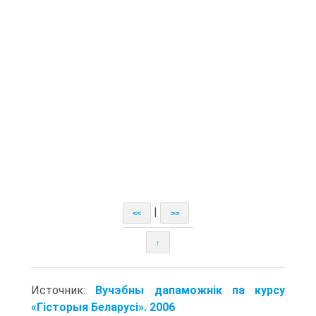
|
<<
>>
↑
Источник:
Вучэбны дапаможнік па курсу
«Гісторыя Беларусі». 2006