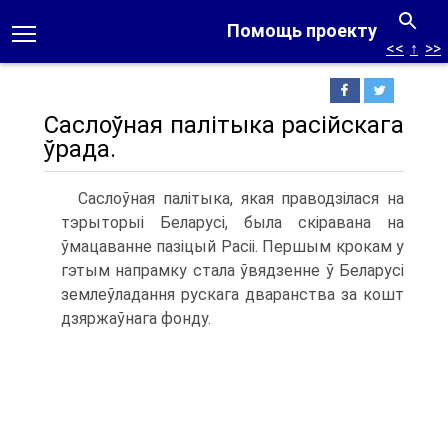
Помощь проекту
<<
↑
>>
Саслоўная палітыка расійскага
ўрада.
Саслоўная палітыка, якая праводзілася на
тэрыторыі Беларусі, была скіравана на
ўмацаванне пазіцый Расіі. Першым крокам у
гэтым напрамку стала ўвядзенне ў Беларусі
землеўладання рускага дваранства за кошт
дзяржаўнага фонду.