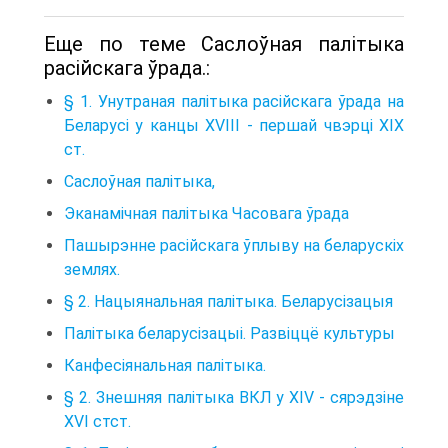
Еще по теме Саслоўная палітыка
расійскага ўрада.:
§ 1. Унутраная палітыка расійскага ўрада на
Беларусі у канцы XVIII - першай чвэрці XIX
ст.
Саслоўная палітыка,
Эканамічная палітыка Часовага ўрада
Пашырэнне расійскага ўплыву на беларускіх
землях.
§ 2. Нацыянальная палітыка. Беларусізацыя
Палітыка беларусізацыі. Развіццё культуры
Канфесіянальная палітыка.
§ 2. Знешняя палітыка ВКЛ у XIV - сярэдзіне
XVI стст.