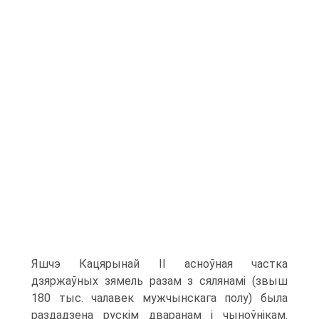
Яшчэ Кацярынай ІІ асноўная частка
дзяржаўных зямель разам з сялянамі (звыш
180 тыс. чалавек мужчынскага полу) была
раздадзена рускім дваранам і чыноўнікам.