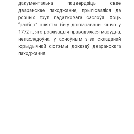
дакументальна пацвердзіць сваё
дваранскае паходжанне, прыпісваліся да
розных груп падатковага саслоўя. Хоць
“разбор” шляхты быў дэклараваны яшчэ ў
1772 г., яго рэалізацыя праводзілася марудна,
непаслядоўна, у асноўным з-за складанай
юрыдычнай сістэмы доказаў дваранскага
паходжання.