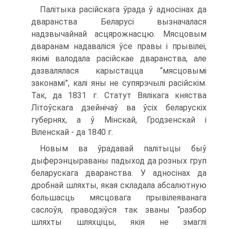
Палітыка расійскага ўрада ў адносінах да
дваранства Беларусі вызначалася
надзвычайнай асцярожнасцю. Мясцовым
дваранам надаваліся ўсе правы і прывілеі,
якімі валодала расійскае дваранства, але
дазвалялася карыстацца “мясцовымі
законамі”, калі яны не супярэчылі расійскім.
Так, да 1831 г. Статут Вялікага княства
Літоўскага дзейнічаў ва ўсіх беларускіх
губернях, а ў Мінскай, Гродзенскай і
Віленскай - да 1840 г.
Новым ва ўрадавай палітыцы быў
дыферэнцыраваны падыход да розных груп
беларускага дваранства. У адносінах да
дробнай шляхты, якая складала абсалютную
большасць мясцовага прывілеяванага
саслоўя, праводзіўся так званы “разбор
шляхты шляхціцы, якія не змаглі