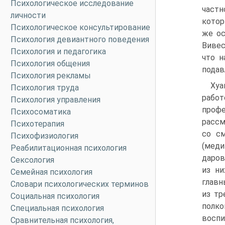
Психологическое исследование
частн
личности
котор
Психологическое консультирование
же ос
Психология девиантного поведения
Вивес
Психология и педагогика
что н
Психология общения
подав
Психология рекламы
Хуа
Психология труда
рабо
Психология управления
профе
Психосоматика
рассм
Психотерапия
со с
Психофизиология
(меди
Реабилитационная психология
даров
Сексология
из ни
Семейная психология
главн
Словари психологических терминов
из тр
Социальная психология
полко
Специальная психология
воспи
Сравнительная психология,