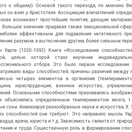
ого к общему). Основой такого перехода, по мнению В
ых он взял у Аристотеля. Ассоциация впечатлений опреде
нове возникают простейшие понятия, дающие материал
 большое значение придавал также эмоциональной сфер
аиболее эффективным для подавления негативного пре
ление разумом, а вытеснение другим, более сильным пер
н Уарте (1530-1592) Книга «Исследование способносте
той, целью которой стало изучение индивидуаль
ссионального отбора. Это было первое исследование 
атривало виды способностей, причины различий между 
месью четырех элементов в организме (темпераменто
цина, юриспруденция, военное искусство, управлен
аний. Основными способностями признавались воображен
х объяснялась определенным темпераментом мозга, т
ые соки. Анализируя разнообразные науки и искусства, Х. 
ех способностей они требуют. Это направило мысль Уар
водца, врача, юриста и т.д. Зависимость таланта от приро
тания и труда. Существенную роль в формировании спо