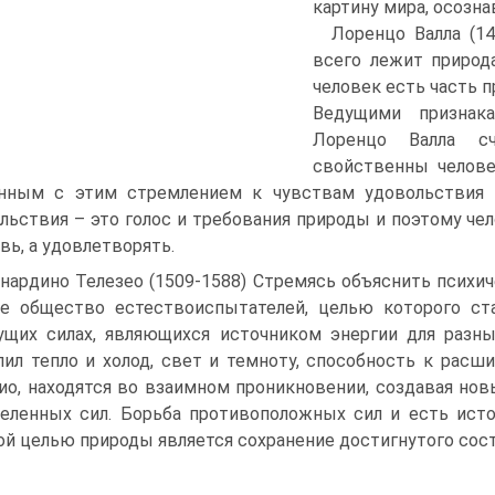
картину мира, осозна
Лоренцо Валла (14
всего лежит природ
человек есть часть п
Ведущими признак
Лоренцо Валла сч
свойственны челове
нным с этим стремлением к чувствам удовольствия 
льствия – это голос и требования природы и поэтому чел
вь, а удовлетворять.
нардино Телезео (1509-1588) Стремясь объяснить психич
е общество естествоиспытателей, целью которого ста
щих силах, являющихся источником энергии для разны
ил тепло и холод, свет и темноту, способность к рас
ио, находятся во взаимном проникновении, создавая нов
еленных сил. Борьба противоположных сил и есть источ
ой целью природы является сохранение достигнутого сост