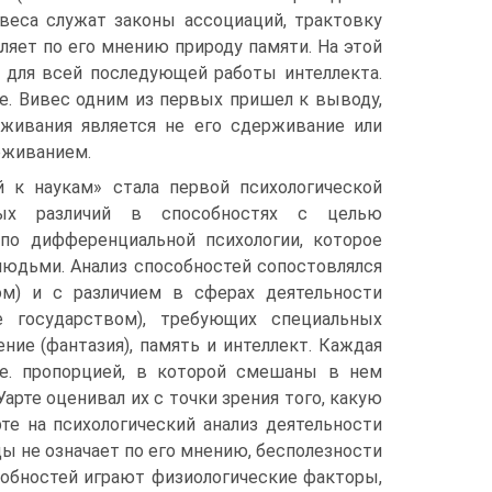
ивеса служат законы ассоциаций, трактовку
ляет по его мнению природу памяти. На этой
 для всей последующей работы интеллекта.
е. Вивес одним из первых пришел к выводу,
живания является не его сдерживание или
еживанием.
й к наукам» стала первой психологической
ных различий в способностях с целью
по дифференциальной психологии, которое
людьми. Анализ способностей сопостовлялся
м) и с различием в сферах деятельности
ие государством), требующих специальных
ие (фантазия), память и интеллект. Каждая
.е. пропорцией, в которой смешаны в нем
Уарте оценивал их с точки зрения того, какую
те на психологический анализ деятельности
ды не означает по его мнению, бесполезности
собностей играют физиологические факторы,