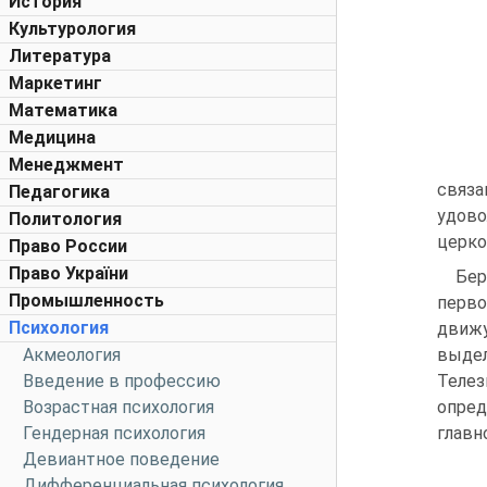
История
Культурология
Литература
Маркетинг
Математика
Медицина
Менеджмент
связа
Педагогика
удово
Политология
церко
Право России
Право України
Бер
Промышленность
перво
Психология
движу
Акмеология
выдел
Введение в профессию
Телез
Возрастная психология
опред
Гендерная психология
главн
Девиантное поведение
Дифференциальная психология