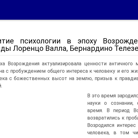
итие психологии в эпоху Возрожде
ды Лоренцо Валла, Бернардино Телезео
ха Возрождения актуализировала ценности античного м
на с пробуждением общего интереса к человеку и его жи
ека с божественных высот на землю, призыв к правди
.
В это время зародил
науки о сознании,
время. В период Во
возвратились к проб
Возродился интерес
человека, в том ч