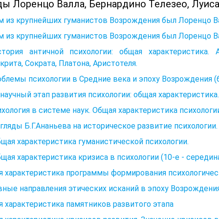
ы Лоренцо Валла, Бернардино Телезео, Луиса В
 из крупнейших гуманистов Возрождения был Лоренцо Ва
 из крупнейших гуманистов Возрождения был Лоренцо Ва
стория античной психологии: общая характеристика. 
рита, Сократа, Платона, Аристотеля.
облемы психологии в Средние века и эпоху Возрождения (6 
научный этап развития психологии: общая характеристика.
ихология в системе наук. Общая характеристика психологи
згляды Б.Г.Ананьева на историческое развитие психологии.
бщая характеристика гуманистической психологии.
бщая характеристика кризиса в психологии (10-е - середина 3
я характеристика программы формирования психологичес
ные направления этических исканий в эпоху Возрождения
 характеристика памятников развитого этапа