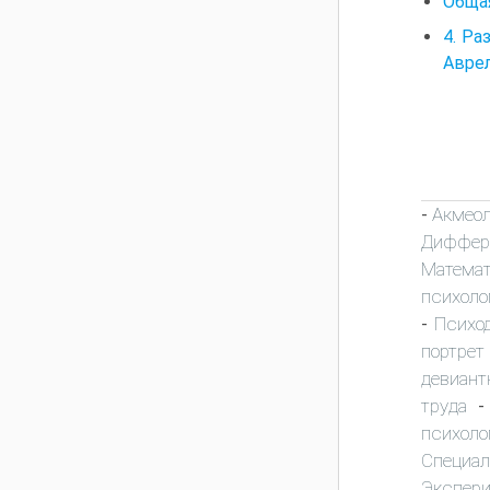
Общая
4. Ра
Аврел
Акмео
-
Диффер
Математ
психоло
Психо
-
портрет
девиант
труда
психоло
Специа
Экспер