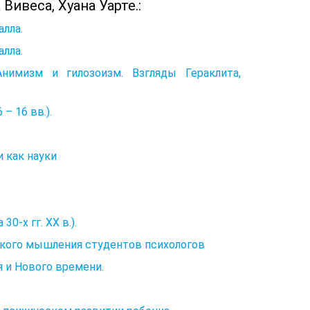
ивеса, Хуана Уарте.:
лла.
лла.
Анимизм и гилозоизм. Взгляды Гераклита,
– 16 вв.).
и как науки
0-х гг. XX в.).
кого мышления студентов психологов
 и Нового времени.