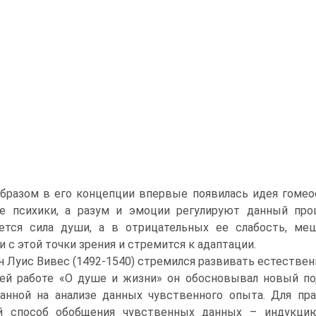
бразом в его концепции впервые появилась идея гомеос
ие психики, а разум и эмоции регулируют данный пр
яется сила души, а в отрицательных ее слабость, м
и с этой точки зрения и стремится к адаптации.
н Луис Вивес (1492-1540) стремился развивать естествен
ей работе «О душе и жизни» он обосновывал новый под
анной на анализе данных чувственного опыта. Для пра
й способ обобщения чувственных данных – индукцию 