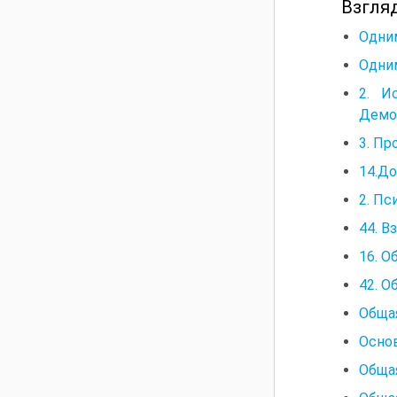
Взгляд
Одним
Одним
2. И
Демок
3. Пр
14.До
2. Пс
44. В
16. О
42. О
Обща
Основ
Общая