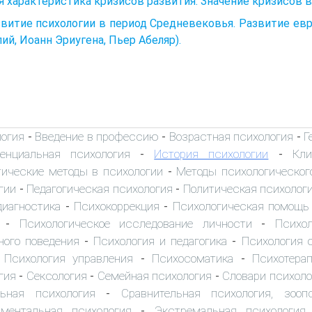
 характеристика кризисов развития. Значение кризисов в
звитие психологии в период Средневековья. Развитие евр
ий, Иоанн Эриугена, Пьер Абеляр).
логия
Введение в профессию
Возрастная психология
Г
-
-
-
енциальная психология
История психологии
Кли
-
-
ические методы в психологии
Методы психологическог
-
гии
Педагогическая психология
Политическая психолог
-
-
диагностика
Психокоррекция
Психологическая помощь
-
-
Психологическое исследование личности
Психол
-
-
ного поведения
Психология и педагогика
Психология 
-
-
Психология управления
Психосоматика
Психотера
-
-
-
гия
Сексология
Семейная психология
Словари психоло
-
-
-
льная психология
Сравнительная психология, зооп
-
иментальная психология
Экстремальная психология
-