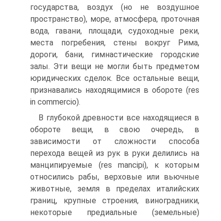
государства, воз­дух (но не воздушное
пространство), море, атмосфера, проточная
вода, гавани, площади, судоходные реки,
места погребения, стены вокруг Рима,
дороги, бани, гимнастические городские
залы. Эти вещи не могли быть предметом
юридических сделок. Все осталь­ные вещи,
признавались находящимися в обороте (res
in commercio).
В глубокой древности все находящиеся в
обороте вещи, в свою очередь, в
зависимости от сложности способа
перехода вещей из рук в руки делились на
манципируемые (res mancipi), к которым
относились рабы, верховые или вьючные
животные, земля в пре­делах италийских
границ, крупные строения, виноградники,
не­которые предиальные (земельные)