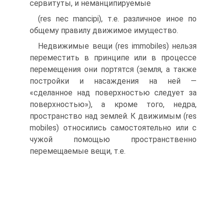
сервитуты, и неманципируемые
(res nec mancipi), т.е. различное иное по
общему правилу дви­жимое имущество.
Недвижимые вещи (res immobiles) нельзя
переместить в прин­ципе или в процессе
перемещения они портятся (земля, а также
постройки и насаждения на ней —
«сделанное над поверхно­стью следует за
поверхностью»), а кроме того, недра,
простран­ство над землей. К движимым (res
mobiles) относились самостоя­тельно или с
чужой помощью пространственно
перемещаемые вещи, т.е.