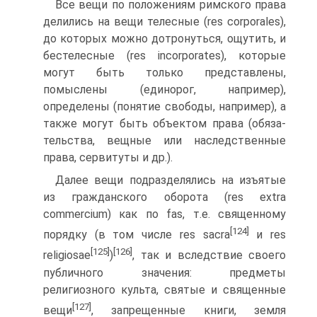
Все вещи по положениям римского права
делились на вещи телесные (res corporales),
до которых можно дотронуться, ощутить, и
бестелесные (res incorporates), которые
могут быть только пред­ставлены,
помыслены (единорог, например),
определены (понятие свободы, например), а
также могут быть объектом права (обяза­
тельства, вещные или наследственные
права, сервитуты и др.).
Далее вещи подразделялись на изъятые
из гражданского обо­рота (res extra
commercium) как по fas, т.е. священному
[124]
порядку (в том числе res sacra
и res
[125]
[126]
religiosae
)
, так и вследствие сво­его
публичного значения: предметы
религиозного культа, святые и священные
[127]
вещи
, запрещенные книги, земля