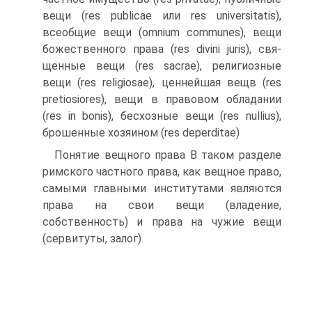
вещи (res publicae или res universitatis),
всеобщие вещи (omnium communes), вещи
божест­венного права (res divini juris), свя­
щенные вещи (res sacrae), религи­озные
вещи (res religiosae), ценней­шая вещв (res
pretiosiores), вещи в правовом обладании
(res in bonis), бесхозные вещи (res nullius),
бро­шенные хозяином (res deperditae)
Понятие вещного права В таком разделе
римского частного права, как вещное право,
самыми главными институтами являют­ся
права на свои вещи (владение,
собственность) и права на чу­жие вещи
(сервитуты, залог).