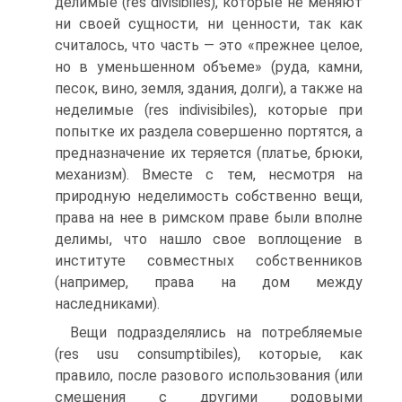
делимые (res divisibiles), которые не меняют
ни своей сущности, ни ценности, так как
считалось, что часть — это «прежнее целое,
но в уменьшенном объеме» (руда, камни,
песок, вино, земля, здания, долги), а также на
неделимые (res indivisibiles), которые при
попытке их раздела совершенно портятся, а
предназначение их теряется (платье, брю­ки,
механизм). Вместе с тем, несмотря на
природную неделимость собственно вещи,
права на нее в римском праве были вполне
делимы, что нашло свое воплощение в
институте совместных соб­ственников
(например, права на дом между
наследниками).
Вещи подразделялись на потребляемые
(res usu consumptibiles), которые, как
правило, после разового использования (или
смешения с другими родовыми