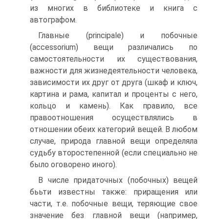
из многих в библиотеке и книга с
автографом.
Главные (principale) и побочные
(accessorium) вещи различа­лись по
самостоятельности их существования,
важности для жиз­недеятельности человека,
зависимости их друг от друга (шкаф и ключ,
картина и рама, капитал и проценты с него,
кольцо и камень). Как правило, все
правоотношения осуществлялись в
отношении обеих категорий вещей. В любом
случае, природа главной вещи определяла
судьбу второстепенной (если специально не
было оговорено иного).
В числе придаточных (побочных) вещей
бььти известны также: приращения или
части, т.е. побочные вещи, теряющие свое
зна­чение без главной вещи (например,