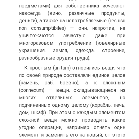
предметами) для собственника исчезают
на­всегда (вино, различные продукты,
деньги), а также на непотреб­ляемые (res usu
non consumptibiles) — они, напротив, не
уничто­жаются зачастую даже при
многоразовом употреблении (ювелирные
украшения, земля, одежда, строение,
разнообразные орудия труда).
К простым (unitum) относились вещи, что
по своей природе составляли единое целое
(камень, раб, бревно), а к сложным
(connexum) — вещи, складывающиеся из
многих отдельных эле­ментов, но
подчиненных одному целому (корабль, печь,
дом, шкаф). При этом с каждым элементом
сложной вещи можно про­водить какие
угодно операции, например отнять один
элемент и заменить его на новый, от этого