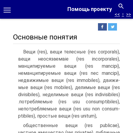
Помощь проекту
<<
↑
>>
Основные понятия
Вещи (res), вещи телесные (res corporals),
вещи неосязаемвіе (res incorporales),
манципируемые вещи (res mancipi),
неманципируемые вещи (res nec mancipi),
недвижи­мые вещи (res immobiles), движи­
мые вещи (res mobiles), делимые вещи (res
divisibiles), неделимые ве­щи (res indivisibiles)
.потребляемые (res usu consumptibiles),
непотреб­ляемые вещи (res usu non consum­
ptibiles), простые вещи (res unitum),
общественные вещи (res publicae),
частное имущество (res privatae), публичные