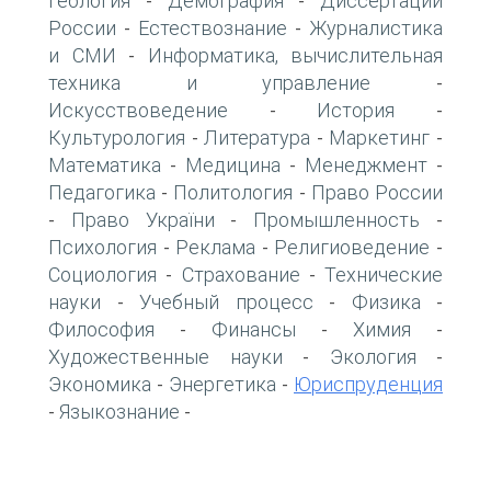
Геология
Демография
Диссертации
-
-
России
Естествознание
Журналистика
-
-
и СМИ
Информатика, вычислительная
-
техника и управление
-
Искусствоведение
История
-
-
Культурология
Литература
Маркетинг
-
-
-
Математика
Медицина
Менеджмент
-
-
-
Педагогика
Политология
Право России
-
-
Право України
Промышленность
-
-
-
Психология
Реклама
Религиоведение
-
-
-
Социология
Страхование
Технические
-
-
науки
Учебный процесс
Физика
-
-
-
Философия
Финансы
Химия
-
-
-
Художественные науки
Экология
-
-
Экономика
Энергетика
Юриспруденция
-
-
Языкознание
-
-