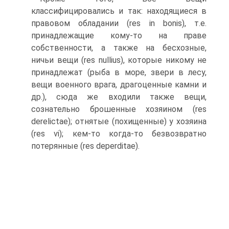
классифицировались и так: находящиеся в
правовом обладании (res in bonis), т.е.
принадлежащие кому-то на праве
собственности, а также на бесхозные,
ничьи вещи (res nullius), которые никому не
принадлежат (рыба в море, звери в лесу,
вещи военного врага, драгоценные камни и
др.), сюда же входили также вещи,
сознательно брошенные хозяином (res
derelictae); отня­тые (похищенные) у хозяина
(res ѵі); кем-то когда-то безвозврат­но
потерянные (res deperditae).