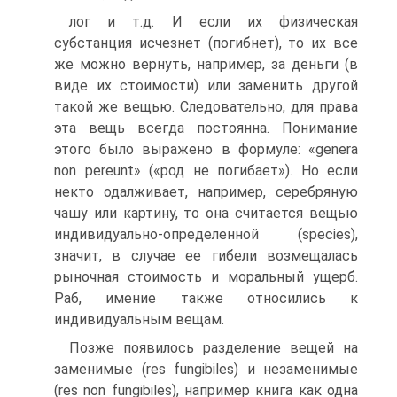
лог и т.д. И если их физическая
субстанция исчезнет (погибнет), то их все
же можно вернуть, например, за деньги (в
виде их стои­мости) или заменить другой
такой же вещью. Следовательно, для права
эта вещь всегда постоянна. Понимание
этого было выра­жено в формуле: «genera
non pereunt» («род не погибает»). Но если
некто одалживает, например, серебряную
чашу или картину, то она считается вещью
индивидуально-определенной (species),
значит, в случае ее гибели возмещалась
рыночная стоимость и моральный ущерб.
Раб, имение также относились к
индивидуальным вещам.
Позже появилось разделение вещей на
заменимые (res fungibiles) и незаменимые
(res non fungibiles), например книга как одна