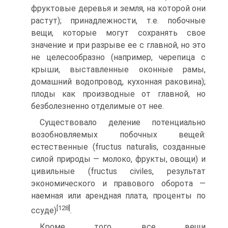
фруктовые деревья и земля, на которой они
растут); принадлежности, т.е. побочные
вещи, ко­торые могут сохранять свое
значение и при разрыве ее с главной, но это
не целесообразно (например, черепица с
крыши, выстав­ленные оконные рамы,
домашний водопровод, кухонная рако­вина);
плоды как производные от главной, но
безболезненно от­делимые от нее.
Существовало деление потенциально
возобновляемых по­бочных вещей:
естественные (fructus naturalis, созданные
силой природы — молоко, фрукты, овощи) и
цивильные (fructus civiles, результат
экономического и правового оборота —
наемная или арендная плата, проценты по
[128]
ссуде)
.
Кроме того, все вещи