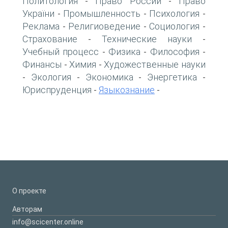
Политология
Право России
Право
-
-
України
Промышленность
Психология
-
-
-
Реклама
Религиоведение
Социология
-
-
-
Страхование
Технические науки
-
-
Учебный процесс
Физика
Философия
-
-
-
Финансы
Химия
Художественные науки
-
-
Экология
Экономика
Энергетика
-
-
-
-
Юриспруденция
Языкознание
-
-
О проекте
Авторам
info@scicenter.online