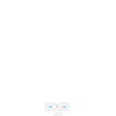
|
<<
>>