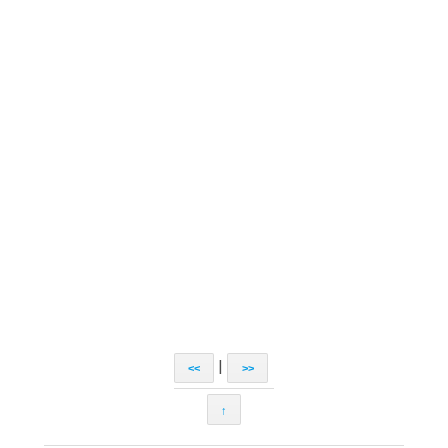
|
<<
>>
↑