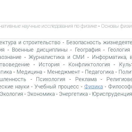
нативные научные исследования по физике
Основы физи
-
ектура и строительство
Безопасность жизнедеят
-
ия
Военные дисциплины
География
Геология
-
-
-
вознание
Журналистика и СМИ
Информатика, 
-
-
твоведение
История
Конфликтология
Куль
-
-
-
тика
Медицина
Менеджмент
Педагогика
Поли
-
-
-
-
шленность
Психология
Реклама
Религиов
-
-
-
еские науки
Учебный процесс
Физика
Философ
-
-
-
Экология
Экономика
Энергетика
Юриспруденция
-
-
-