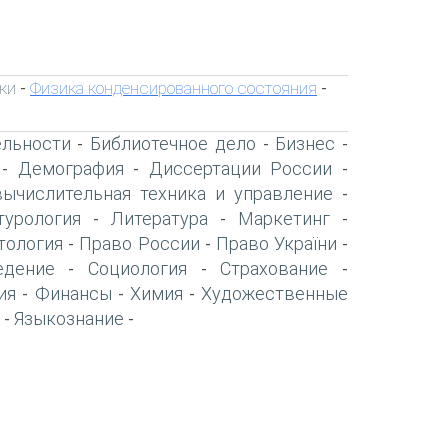
ки
Физика конденсированного состояния
-
-
ельности
Библиотечное дело
Бизнес
-
-
-
Демография
Диссертации России
-
-
-
вычислительная техника и управление
-
турология
Литература
Маркетинг
-
-
-
тология
Право России
Право України
-
-
-
едение
Социология
Страхование
-
-
-
ия
Финансы
Химия
Художественные
-
-
-
Языкознание
-
-