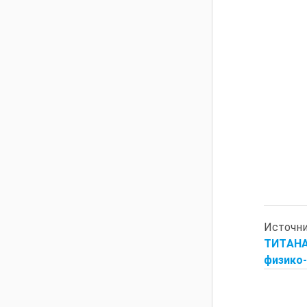
Источн
ТИТAHA
физико-