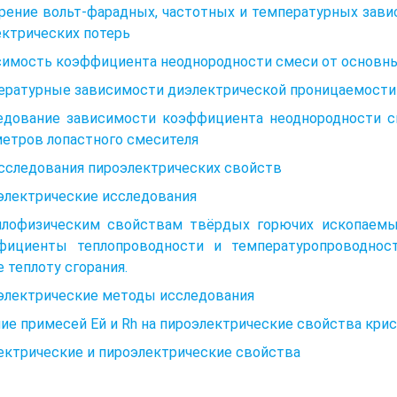
рение вольт-фарадных, частотных и температурных зави
ектрических потерь
симость коэффициента неоднородности смеси от основн
ературные зависимости диэлектрической проницаемости 
едование зависимости коэффициента неоднородности см
метров лопастного смесителя
Исследования пироэлектрических свойств
электрические исследования
плофизическим свойствам твёрдых горючих ископаемы
фициенты теплопроводности и температуропроводност
 теплоту сгорания.
электрические методы исследования
ие примесей Ей и Rh на пироэлектрические свойства кри
ектрические и пироэлектрические свойства