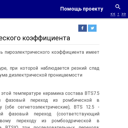
Помощь проекту
<<
↑
>>
еского коэффициента
ть пироэлектрического коэффициента имеет
ре, при которой наблюдается резкий спад
имума диэлектрической проницаемости
ри этой температуре керамика состава BTS7.5
й фазовый переход из ромбической в
у (обе сегнетоэлектрические); BTS 12.5 -
кий фазовый переход (соответствующий
овому переходу из ромбоэдрической в
a BTSlO три последовательных перехода: