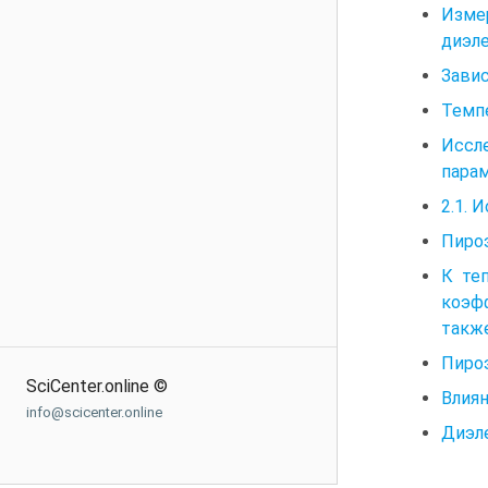
Изме
диэл
Зави
Темп
Иссл
пара
2.1. 
Пиро
К те
коэф
также
Пиро
SciCenter.online ©
Влиян
info@scicenter.online
Диэл