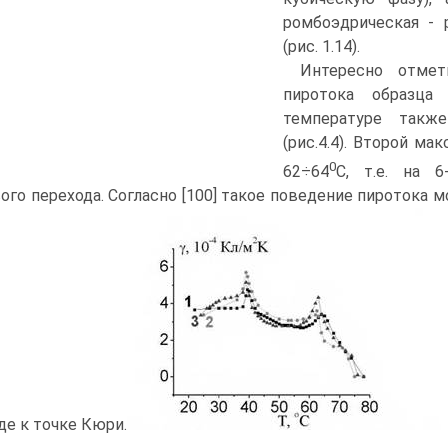
ромбоэдрическая - 
(рис. 1.14).
Интересно отмет
пиротока образца
температуре такж
(рис.4.4). Второй м
0
62÷64
C, т.е. на 6
ого перехода. Согласно [100] такое поведение пиротока 
де к точке Кюри.