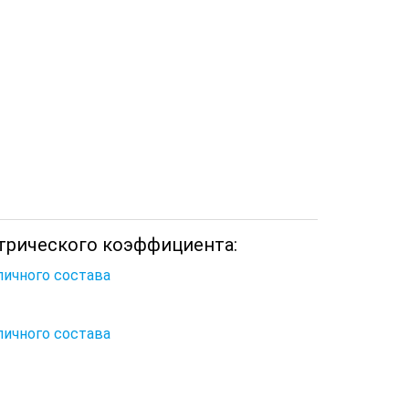
трического коэффициента:
личного состава
личного состава