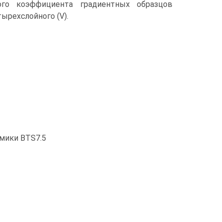
кого коэффициента градиентных образцов
етырехслойного (V).
мики BTS7.5