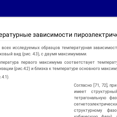
ературные зависимости пироэлектрич
 всех исследуемых образцов температурная зависимос
ковый вид (рис. 4.3), с двумя максимумами.
пература первого максимума соответствует температу
изации (рис.4.2) и близка к температуре основного макс
.4.1).
Согласно [71, 72], п
имеет структурны
тетрагональную фаз
сегнетоэлектричес
структурному фаз
кубическую фазу), 