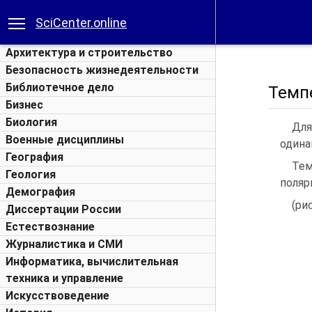
SciCenter.online
Архитектура и строительство
Безопасность жизнедеятельности
Библиотечное дело
Темп
Бизнес
Биология
Для
Военные дисциплины
одина
География
Тем
Геология
поляр
Демография
(рис
Диссертации России
Естествознание
Журналистика и СМИ
Информатика, вычислительная
техника и управление
Искусствоведение