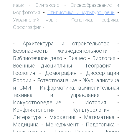
язык
Синтаксис
Словообразование и
-
-
морфология
Стилистика и культура речи
-
-
Украинский язык
Фонетика. Графика.
-
Орфография
-
Архитектура и строительство
-
-
Безопасность жизнедеятельности
-
Библиотечное дело
Бизнес
Биология
-
-
-
Военные дисциплины
География
-
-
Геология
Демография
Диссертации
-
-
России
Естествознание
Журналистика
-
-
и СМИ
Информатика, вычислительная
-
техника и управление
-
Искусствоведение
История
-
-
Конфликтология
Культурология
-
-
Литература
Маркетинг
Математика
-
-
-
Медицина
Менеджмент
Педагогика
-
-
-
Политология
Право России
Право