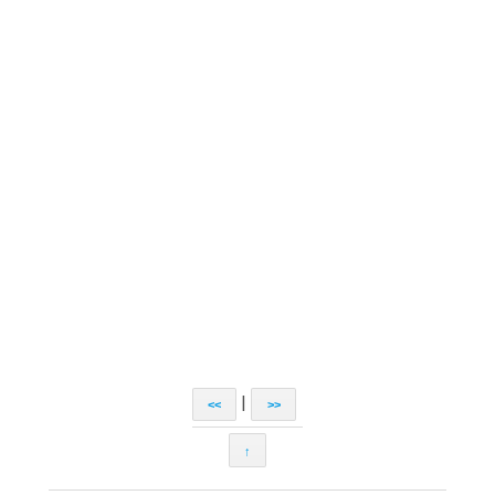
|
<<
>>
↑