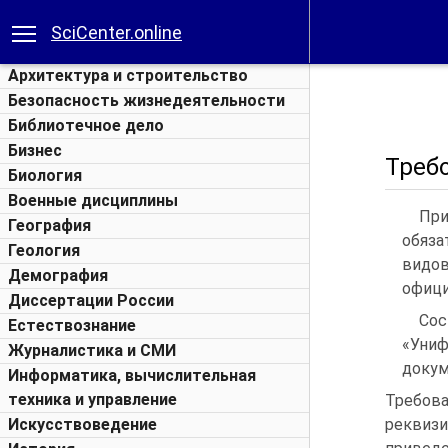
SciCenter.online
Архитектура и строительство
Безопасность жизнедеятельности
Библиотечное дело
Бизнес
Треб
Биология
Военные дисциплины
При
География
обяза
Геология
видов
Демография
офици
Диссертации России
Сос
Естествознание
«Униф
Журналистика и СМИ
докум
Информатика, вычислительная
техника и управление
Требов
Искусствоведение
реквиз