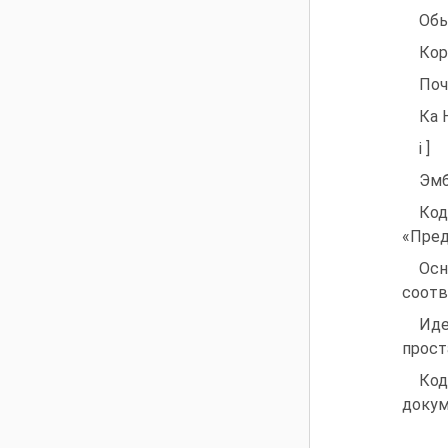
Обы
Кор
Поч
Ка 
і ]
Эмб
Код
«Пред
Осн
соотв
Иде
прост
Код
докум