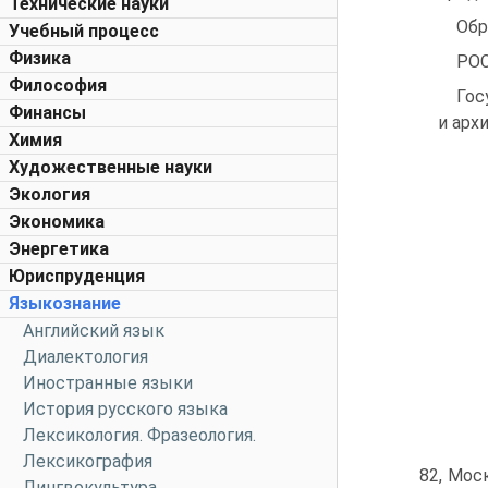
Технические науки
Обр
Учебный процесс
Физика
РО
Философия
Гос
Финансы
и арх
Химия
Художественные науки
Экология
Экономика
Энергетика
Юриспруденция
Языкознание
Английский язык
Диалектология
Иностранные языки
История русского языка
Лексикология. Фразеология.
Лексикография
82, Мос
Лингвокультура