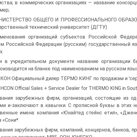
ства; в коммерческих организациях — название консор
мер;
НИСТЕРСТВО ОБЩЕГО И ПРОФЕССИОНАЛЬНОГО ОБРАЗО
арственный технический университет (ДГТУ)
менования организаций субъектов Российской Федер
м Российской Федерации (русским) государственный яз
х.
и в учредительном документе название организации б
оизводится на бланке под наименованием на русском язык
КОН Официальный дилер ТЕРМО КИНГ по продажам и 'сер
HCON Official Sales + Service Dealer for THERMO KING in Sout
вания зарубежных фирм, организаций, состоящие из од
ми и-заключают в кавычки. С прописной буквы в этих н
венные имена: компания «Юнайтед стейнс етил», «Джене
 «Сони*.
вания зарубежных фирм, компаний, концернов, банков, 