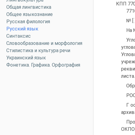
КПП 77
Общая лингвистика
771
Общее языкознание
№ [ 
Русская филология
Русский язык
На 
Синтаксис
Угл
Словообразование и морфология
углов
Стилистика и культура речи
Угло
Украинский язык
учреж
Фонетика. Графика. Орфография
рекви
листа.
Обр
РОС
Г о
архив
Про
ОКПО 