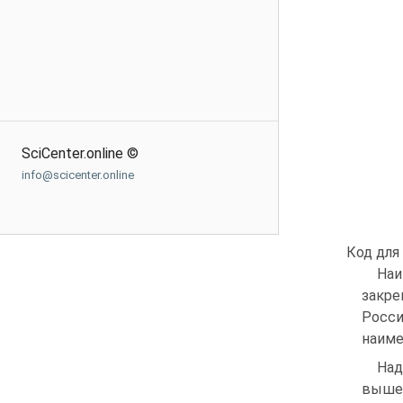
SciCenter.online ©
info@scicenter.online
Код для
На
закре
Росс
наиме
Над
выше