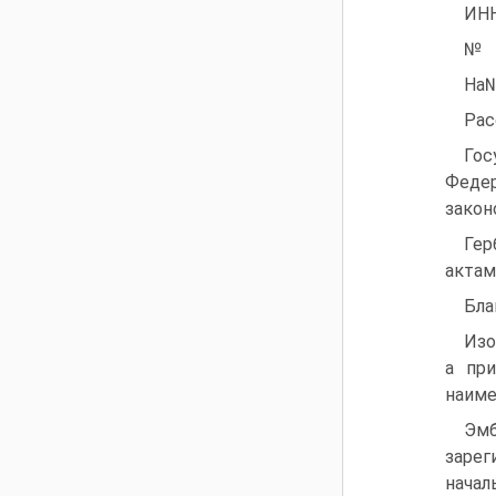
ИНН
№
На№
Рас
Гос
Федер
закон
Гер
актам
Бла
Изо
а пр
наиме
Эм
зарег
начал