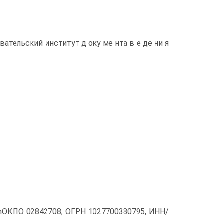
тельский институт д оку ме нта в е де ни я
dad.mОКПО 02842708, ОГРН 1027700380795, ИНН/