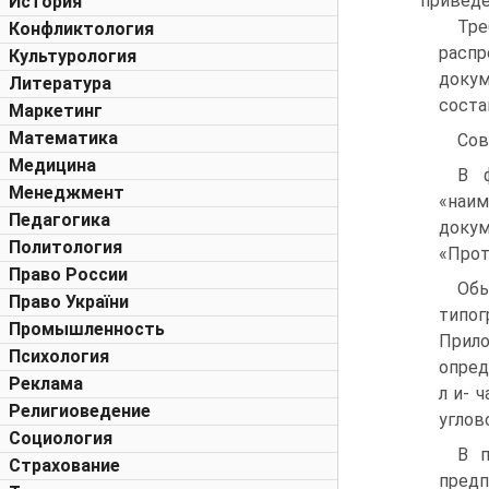
приведе
История
Тре
Конфликтология
распр
Культурология
доку
Литература
соста
Маркетинг
Математика
Сов
Медицина
В 
Менеджмент
«наи
Педагогика
докум
Политология
«Прот
Право России
Обы
Право України
типо
Промышленность
Прило
Психология
опред
Реклама
л и- 
Религиоведение
углов
Социология
В п
Страхование
предп