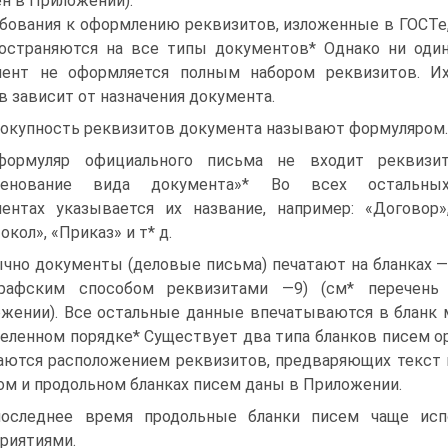
н в Приложении).
бования к оформлению реквизитов, изложенные в ГОСТе
остраняются на все типы документов* Однако ни оди
мент не оформляется полным набором реквизитов. И
в зависит от назначения документа.
окупность реквизитов документа называют формуляром.
формуляр официального письма не входит реквизи
менование вида документа»* Во всех остальны
ентах указывается их название, например: «Договор»
окол», «Приказ» и т* д.
чно документы (деловые письма) печатают на бланках —
графским способом реквизитами —9) (см* перечень
жении). Все остальные данные впечатываются в бланк
еленном порядке* Существует два типа бланков писем ор
чаются расположением реквизитов, предваряющих текст
ом и продольном бланках писем даны в Приложении.
оследнее время продольные бланки писем чаще исп
риятиями.