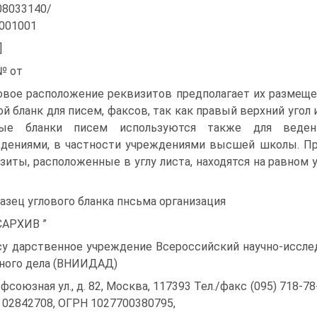
08033140/
001001
]
№ от
овое расположение реквизитов предполагает их размещен
ой бланк для писем, факсов, так как правый верхний угол 
вые бланки писем используются также для веден
дениями, в частности учреждениями высшей школы. Пр
зиты, расположенные в углу листа, находятся на равном 
азец углового бланка пнсьма организация
АРХИВ ”
су дарственное учреждение Всероссийский научно-иссл
ного дела (ВНИИДАД)
фсоюзная ул., д. 82, Москва, 117393 Тел./факс (095) 718-78-74
02842708, ОГРН 1027700380795,