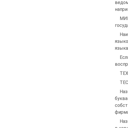
ведом
напри
МИ
госуд
Наи
языко
языка
Есл
воспр
ТЕХ
TEC
Наз
буква
собст
фирма
Наз