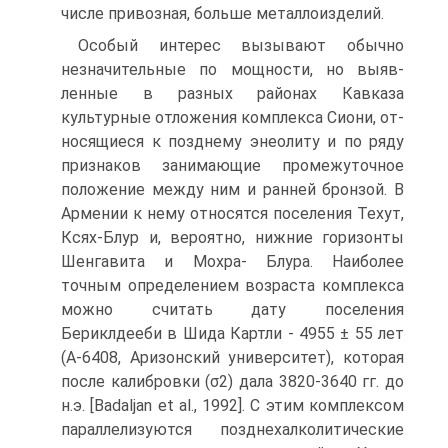
чис­ле привозная, больше металлоизделий.
Особый интерес вызывают обычно
незначительные по мощности, но выяв­
ленные в разных районах Кавказа
культурные отложения комплекса Сиони, от­
носящиеся к позднему энеолиту и по ряду
признаков занимающие промежуточ­ное
положение между ним и ранней бронзой. В
Армении к нему относятся по­селения Техут,
Ксях-Блур и, вероятно, нижние горизонты
Шенгавита и Мохра- Блура. Наиболее
точным определением возраста комплекса
можно считать да­ту поселения
Бериклдееби в Шида Картли - 4955 ± 55 лет
(А-6408, Аризонский университет), которая
после калибровки (σ2) дала 3820-3640 гг. до
н.э. [Badaljan et al., 1992]. С этим комплексом
параллелизуются позднехалколитические