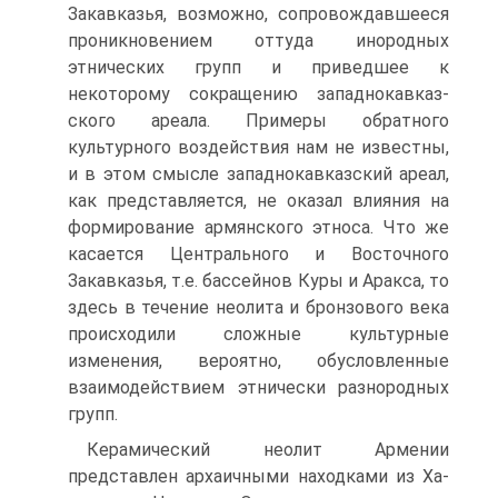
Закавказья, возможно, сопровождавшееся
проникновением оттуда инород­ных
этнических групп и приведшее к
некоторому сокращению западнокавказ­
ского ареала. Примеры обратного
культурного воздействия нам не известны,
и в этом смысле западнокавказский ареал,
как представляется, не оказал влияния на
формирование армянского этноса. Что же
касается Центрального и Восточ­ного
Закавказья, т.е. бассейнов Куры и Аракса, то
здесь в течение неолита и бронзового века
происходили сложные культурные
изменения, вероятно, обу­словленные
взаимодействием этнически разнородных
групп.
Керамический неолит Армении
представлен архаичными находками из Ха-