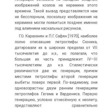
изображений козлов на керамике этого
времени. Такой вывод представляется нам
не бесспорным, поскольку изображе­ния на
керамике могли появиться позднее именно
под влиянием наскальных ри­сунков.
Г.О. Караханян и П.Г. Сафян [1970], наиболее
полно описавшие петрогли­фы Сюника,
датировали их в широких пределах от VII
тысячелетия до н.э., но полагали, что
большая их часть принадлежит IV—III
тысячелетиям до н.э. Сти­листически
различаются две их генерации, причем
местами петроглифы второй генерации
выбиты поверх первой. По-видимому, они
одновозрастны двум ран­ним генерациям
петроглифов Гегама и Вардениса. Первую
генерацию, условно отнесённую к неолиту,
представляют сравнительно