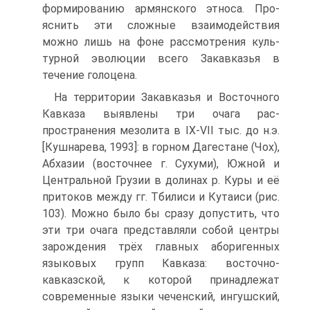
формированию армянского этноса. Про­
яснить эти сложные взаимодействия
можно лишь на фоне рассмотрения куль­
турной эволюции всего Закавказья в
течение голоцена.
На территории Закавказья и Восточного
Кавказа выявлены три очага рас­
пространения мезолита в IX-VII тыс. до н.э.
[Кушнарева, 1993]: в горном Даге­стане (Чох),
Абхазии (восточнее г. Сухуми), Южной и
Центральной Грузии в до­линах р. Куры и её
притоков между гг. Тбилиси и Кутаиси (рис.
103). Можно бы­ло бы сразу допустить, что
эти три очага представляли собой центры
зарожде­ния трёх главных аборигенных
языковых групп Кавказа: восточно-
кавказской, к которой принадлежат
современные языки чеченский, ингушский,