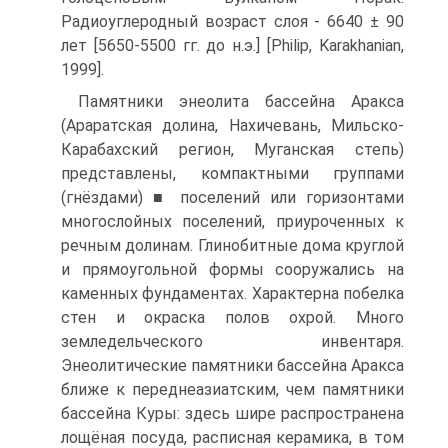
Радиоуглеродный возраст слоя - 6640 ± 90
лет [5650-5500 гг. до н.э.] [Philip, Karakhanian,
1999].
Памятники энеолита бассейна Аракса
(Араратская долина, Нахичевань, Мильско-
Карабахский регион, Муганская степь)
представлены, компактными группами
(гнёздами) ■ поселений или горизонтами
многослойных поселений, при­уроченных к
речным долинам. Глинобитные дома круглой
и прямоугольной формы сооружались на
каменных фундаментах. Характерна побелка
стен и ок­раска полов охрой. Много
земледельческого инвентаря.
Энеолитические памят­ники бассейна Аракса
ближе к переднеазиатским, чем памятники
бассейна Ку­ры: здесь шире распространена
лощёная посуда, расписная керамика, в том