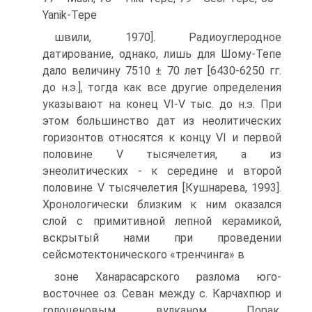
Yanik-Tepe
швили, 1970]. Радиоуглеродное
датирование, однако, лишь для Шому-Тепе
дало величину 7510 ± 70 лет [6430-6250 гг.
до н.э.], тогда как все другие определения
указывают на конец VI-V тыс. до н.э. При
этом большинство дат из неолитиче­ских
горизонтов относятся к концу VI и первой
половине V тысячелетия, а из
энеолитических - к середине и второй
половине V тысячелетия [Кушнарева, 1993].
Хронологически близким к ним оказался
слой с примитивной лепной ке­рамикой,
вскрытый нами при проведении
сейсмотектонического «тренчинга» в
зоне Ханарасарского разлома юго-
восточнее оз. Севан между с. Карчахпюр и
голоценовым вулканом Порак.