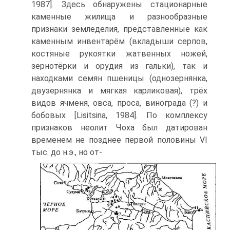
1987]. Здесь обнаружены стацио­нарные
каменные жилища и разнообразные
признаки земледелия, представлен­ные как
каменным инвентарём (вкладыши серпов,
костяные рукоятки жатвен­ных ножей,
зернотёрки и орудия из гальки), так и
находками семян пшеницы (однозернянка,
двузернянка и мягкая карликовая), трёх
видов ячменя, овса, про­са, винограда (?) и
бобовых [Lisitsina, 1984]. По комплексу
признаков неолит Чо­ха был датирован
временем не позднее первой половины VI
тыс. до н.э., но от-