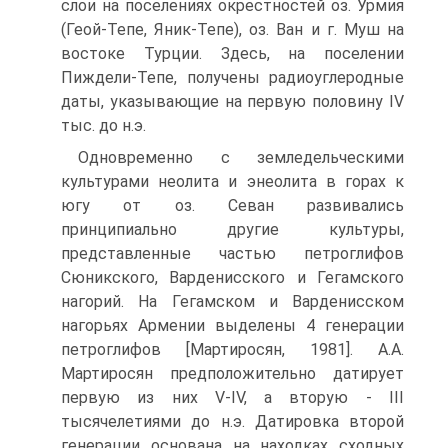
слои на поселениях окрестностей оз. Урмия
(Геой-Тепе, Яник-Тепе), оз. Ван и г. Муш на
востоке Турции. Здесь, на поселении
Пиждели-Тепе, получены радиоугле­родные
даты, указывающие на первую половину IV
тыс. до н.э.
Одновременно с земледельческими
культурами неолита и энеолита в горах к
югу от оз. Севан развивались
принципиально другие культуры,
представлен­ные частью петроглифов
Сюникского, Варденисского и Гегамского
нагорий. На Гегамском и Варденисском
нагорьях Армении выделены 4 генерации
пет­роглифов [Мартиросян, 1981]. А.А.
Мартиросян предположительно датирует
первую из них V-IV, а вторую - III
тысячелетиями до н.э. Датировка второй
ге­нерации основана на находках сходных