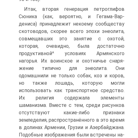
Итак, вторая генерация петроглифов
Сюника (как, вероятно, и Гегама-Вар-
дениса) принадлежит некоему сообществу
скотоводов, скорее всего эпохи эне­олита,
совмещавших это занятие с охотой,
которая, очевидно, была достаточно
продуктивной^ условиях Армянского
нагорья. Их воинское и охотничье снаря­
жение типично для энеолита. Они
одомашнили не только собак, коз и коров,
но также лошадь, которую могли
использовать как транспортное средство.
Их ре­лигия содержала элементы
шаманизма. Вместе с тем, среди рисунков
отсутству­ют какие-либо признаки
земледелия, распространённого в это время
в долинах Армении, Грузии и Азербайджана.
Подобные изображения были встречены на­