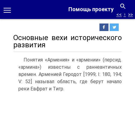
Помощь проекту
<<
↑
>>
Основные вехи исторического
развития
Понятия «Армения» и «армении» (персид.
«армина») известны с раннеан­тичных
времен. Арменией Геродот [1999; I: 180, 194;
V: 52] называл область, где берут начало
реки Евфрат и Тигр.