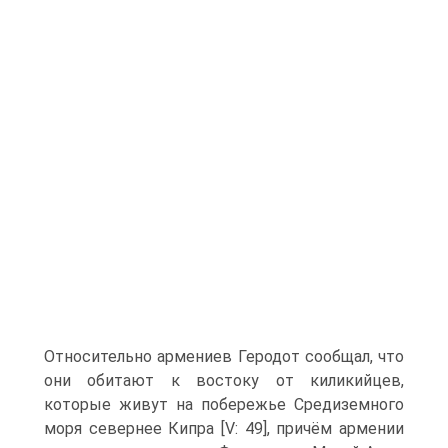
Относительно армениев Геродот сообщал, что
они обитают к востоку от киликийцев,
которые живут на побережье Среди­земного
моря севернее Кипра [V: 49], причём армении