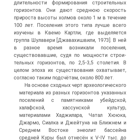
длительности формирования строительных
горизонтов. Они дают среднюю скорость
прироста высоты хол­мов около 1 м в течение
100 лет. Поселения этого типа лучше всего
изучены в Квемо Картли, где выделяется
группа Шулавери [Джавахишвили, 1973]. В ней
в разное время возникали поселения,
существовавшие, судя по мощности строи­
тельных горизонтов, по 2,5-3,5 столетия. В
целом эпоха их существования охва­тывает,
согласно таким подсчётам, около 800 лет.
На основе сходных черт археологического
материала из разных горизонтов указанных
поселений с памятниками убейдской,
халафской, хассунской куль­тур,
материалами Хаджилара, Чатал Хююка,
Джармо, Сиалка и Джейтуна на Ближнем и
Среднем Востоке энеолит бассейна
средней Куры был отнесён к V-IV тыс. до