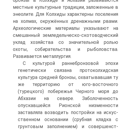
бронзы в Колхиде и Абхазии разви­ваются
местные культурные традиции, заложенные в
энеолите. Для Колхиды характерны поселения
на холмах, окружённых дренажными рвами.
Археологи­ческие материалы указывают на
смешанный земледельческо-скотоводческий
уклад хозяйства со значительной ролью
охоты, собирательства и рыболовства.
Развивается металлургия.
С культурой раннебронзовой эпохи
генетически связана протоколхидская
культура средней бронзы, охватывавшая ту
же территорию от юго-восточного
(турецкого) побережья Черного моря до
Абхазии на севере. Заболоченность
опускавшейся Рионской низменности
заставляла возводить постройки на искус­
ственном основании (срубная кладка с
грунтовым заполнением) и совершенст­