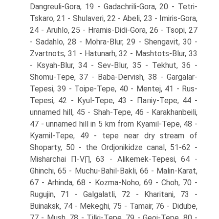
Dangreuli-Gora, 19 - Gadachrili-Gora, 20 - Tetri-
Tskaro, 21 - Shulaveri, 22 - Abeli, 23 - Imiris-Gora,
24 - Aruhlo, 25 - Hramis-Didi-Gora, 26 - Tsopi, 27
- Sadahlo, 28 - Mohra-Blur, 29 - Shengavit, 30 -
Zvartnots, 31 - Hatunarh, 32 - Mashtots-Blur, 33
- Ksyah-Blur, 34 - Sev-Blur, 35 - Tekhut, 36 -
Shomu-Tepe, 37 - Baba-Dervish, 38 - Gargalar-
Tepesi, 39 - Toipe-Tepe, 40 - Mentej, 41 - Rus-
Tepesi, 42 - Kyul-Tepe, 43 - Папіу-Тере, 44 -
unnamed hill, 45 - Shah-Tepe, 46 - Karakhanbeili,
47 - unnamed hill in 5 km from Kyamil-Tepe, 48 -
Kyamil-Tepe, 49 - tepe near dry stream of
Shoparty, 50 - the Ordjonikidze canal, 51-62 -
Misharchai Π-V∏, 63 - Alikemek-Tepesi, 64 -
Ghinchi, 65 - Muchu-Bahil-Bakli, 66 - Malin-Karat,
67 - Arhinda, 68 - Kozma-Noho, 69 - Choh, 70 -
Rugujin, 71 - Galgalatli, 72 - Kharitani, 73 -
Buinaksk, 74 - Mekeghi, 75 - Tamair, 76 - Didube,
77 - Mush, 78 - Tilki-Tepe, 79 - Geoi-Tepe, 80 -