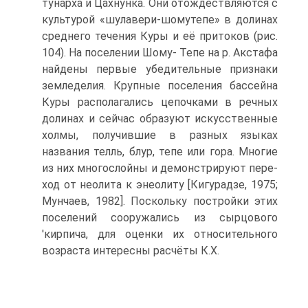
тунарха и Цахнунка. Они отождествляются с
культурой «шулавери-шомутепе» в долинах
среднего течения Куры и её притоков (рис.
104). На поселении Шому- Тепе на р. Акстафа
найдены первые убедительные признаки
земледелия. Круп­ные поселения бассейна
Куры располагались цепочками в речных
долинах и сейчас образуют искусственные
холмы, получившие в разных языках
названия телль, блур, тепе или гора. Многие
из них многослойны и демонстрируют пере­
ход от неолита к энеолиту [Кигурадзе, 1975;
Мунчаев, 1982]. Поскольку по­стройки этих
поселений сооружались из сырцового
'кирпича, для оценки их от­носительного
возраста интересны расчёты К.Х.