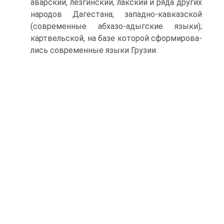
аварский, лезгинский, лакский и ряда других
народов Дагестана; западно-кавказской
(сов­ременные абхазо-адыгские языки);
картвельской, на базе которой сформирова­
лись современные языки Грузии.