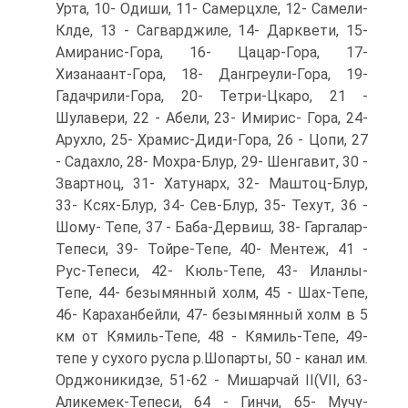
Урта, 10- Одиши, 11- Самерцхле, 12- Самели-
Клде, 13 - Сагварджиле, 14- Дарквети, 15-
Амиранис-Гора, 16- Цацар-Гора, 17-
Хизанаант-Гора, 18- Дангреули-Гора, 19-
Гадачрили-Гора, 20- Тетри-Цкаро, 21 -
Шулавери, 22 - Абели, 23- Имирис- Гора, 24-
Арухло, 25- Храмис-Диди-Гора, 26 - Цопи, 27
- Садахло, 28- Мохра-Блур, 29- Шенгавит, 30 -
Звартноц, 31- Хатунарх, 32- Маштоц-Блур,
33- Ксях-Блур, 34- Сев-Блур, 35- Техут, 36 -
Шому- Тепе, 37 - Баба-Дервиш, 38- Гаргалар-
Тепеси, 39- Тойре-Тепе, 40- Ментеж, 41 -
Рус-Тепеси, 42- Кюль-Тепе, 43- Иланлы-
Тепе, 44- безымянный холм, 45 - Шах-Тепе,
46- Караханбейли, 47- безымянный холм в 5
км от Кямиль-Тепе, 48 - Кямиль-Тепе, 49-
тепе у сухого русла р.Шопарты, 50 - канал им.
Орджоникидзе, 51-62 - Мишарчай II(VII, 63-
Аликемек-Тепеси, 64 - Гинчи, 65- Мучу-