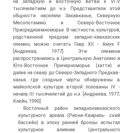
на западную и восточную ветви к VI-V
тысячелетиям до н.э. Представители этой
общности населяли Закавказье, Северную
Месопотамию и Северо-Восточное
Присредиземноморье. В частности, культурой,
родственной предкам западно-кавказских
племен, можно считать Гавр XII - Амук F
[Андре­ева, 1977]. Эти племена
распространились в Центральную Анатолию и
Юго-Во­сточное Причерноморье (хатти) и
далее на север до Северо-Западного Предкав­
казья, где сходные черты обнаружены в
майкопской культуре второй половины IV -
начала III тысячелетий до н.э. [Андреева, 1977;
Клейн, 1990].
Восточный район западнокавказского
культурного ареала (Риони-Квириль- ский
бассейн) в эпоху ранней бронзы испытал
культурное влияние Центрально­го