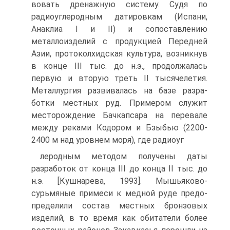
вовать дренажную систему. Судя по
радиоуглеродным датировкам (Испани,
Анаклиа I и II) и сопоставлению
металлоизделий с продукцией Передней
Азии, протоколхидская культура, возникнув
в конце III тыс. до н.э., продолжалась
первую и вторую треть II тысячелетия.
Металлургия развивалась на базе разра­
ботки местных руд. Примером служит
месторождение Бачкапсара на перевале
между реками Кодором и Бзыбью (2200-
2400 м над уровнем моря), где радиоуг­
леродным методом получены даты
разработок от конца III до конца II тыс. до
н.э. [Кушнарева, 1993]. Мышьяково-
сурьмяные примеси к медной руде предо­
пределили состав местных бронзовых
изделий, в то время как обитатели более