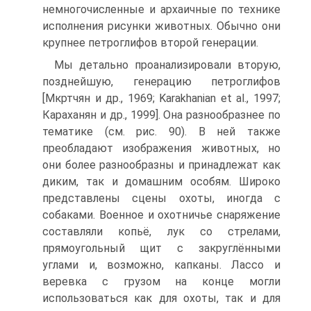
немногочисленные и арха­ичные по технике
исполнения рисунки животных. Обычно они
крупнее петрог­лифов второй генерации.
Мы детально проанализировали вторую,
позднейшую, генерацию петрог­лифов
[Мкртчян и др., 1969; Karakhanian et al., 1997;
Караханян и др., 1999]. Она разнообразнее по
тематике (см. рис. 90). В ней также
преобладают изображе­ния животных, но
они более разнообразны и принадлежат как
диким, так и до­машним особям. Широко
представлены сцены охоты, иногда с
собаками. Воен­ное и охотничье снаряжение
составляли копьё, лук со стрелами,
прямоугольный щит с закруглёнными
углами и, возможно, капканы. Лассо и
веревка с грузом на конце могли
использоваться как для охоты, так и для