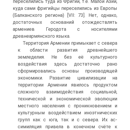
переселились туда из Фригии, т.е. Малой Азии,
куда сами фригийцы переселились из Европы
(Бал­канского региона) [VII: 73]. Нет, однако,
достаточных оснований отождествлять
армениев Геродота с носителями
древнеармянского языка.
Территория Армении примыкает с севера
к области развития древнейшего
земледелия. Не без её культурного
воздействия здесь достаточно рано
сформи­ровались основы производящей
экономики. Развитие цивилизации на
террито­рии Армении явилось продуктом
сложного взаимодействия социальной,
техни­ческой и экономической эволюции
местного населения с проникновением и
культурным воздействием иноэтнических
групп как с юга, так и с севера. Их ас­
симиляция привела в конечном счёте к