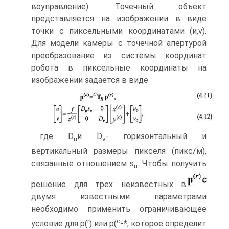
воуправление). Точечный объект
представляется на изображении в виде
точки с пиксельными координатами (и,v).
Для модели камеры с точечной апертурой
преобразование из системы координат
робота в пиксельные координаты на
изображении задается в виде
где D
и D
- горизонтальный и
u
v
вертикальный размеры пикселя (пикс/м),
связан­ные отношением s
. Чтобы получить
u
решение для трех неизвестных в
двумя известными параметрами
необходимо применить ограничивающее
r
c
условие для p(
) или p(
-*, которое определит