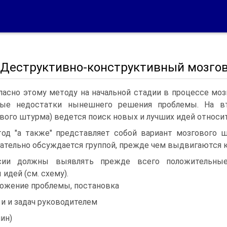
3. Деструктивно-конструктивный мозго
ласно этому методу на начальной стадии в процессе м
ные недостатки нынешнего решения проблемы. На вт
вого штурма) ведется поиск новых и лучших идей относи
од "а также" представляет собой вариант мозгового 
ательно обсуждается группой, прежде чем выдвигаются к
сии должны выявлять прежде всего положительны
 идей (см. схему).
ожение проблемы, постановка
 и и задач руководителем
мин)