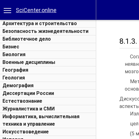
SciCenter.online
Архитектура и строительство
Безопасность жизнедеятельности
Библиотечное дело
8.1.
Бизнес
Биология
Сог
Военные дисциплины
неяв
География
мозго
Геология
Мет
Демография
основ
Диссертации России
Дискус
Естествознание
аспекты
Журналистика и СМИ
Изл
Информатика, вычислительная
цел
техника и управление
Искусствоведение
(5 