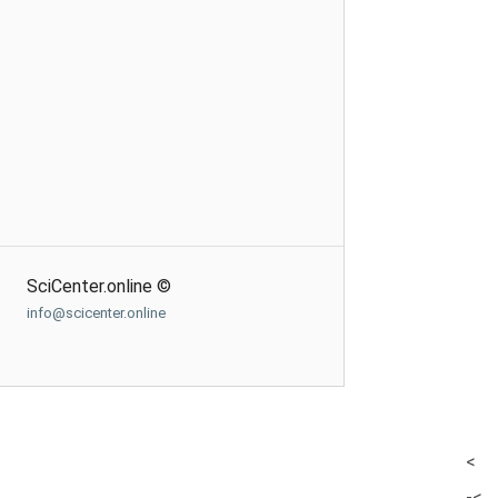
SciCenter.online ©
info@scicenter.online
<
-<