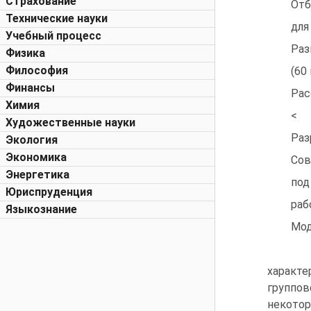
Страхование
Отб
Технические науки
для
Учебный процесс
Раз
Физика
Философия
(60
Финансы
Рас
Химия
<
Художественные науки
Раз
Экология
Экономика
Сов
Энергетика
под
Юриспруденция
раб
Языкознание
Мод
характе
группов
некотор