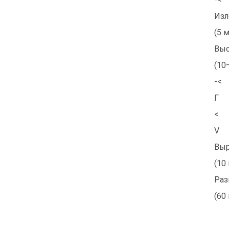
Изл
(5 
Выс
(10
-<
Г
<
V
Выр
(10
Раз
(60