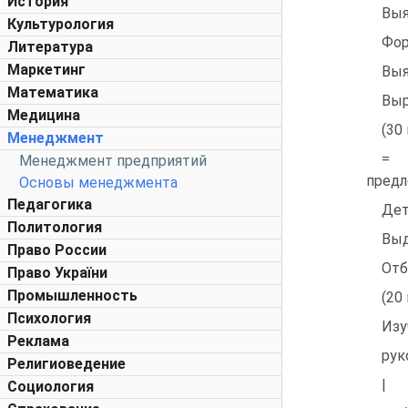
История
Выя
Культурология
Фор
Литература
Маркетинг
Выя
Математика
Выр
Медицина
(30
Менеджмент
= 
Менеджмент предприятий
пред
Основы менеджмента
Педагогика
Дет
Политология
Выд
Право России
Отб
Право України
Промышленность
(20
Психология
Изу
Реклама
рук
Религиоведение
|
Социология