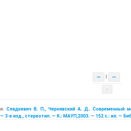
|
<<
>>
↑
ик:
Сладкевич В. П., Чернявский А. Д.. Современный 
— 3-е изд., стереотип. — К.: МАУП,2003. — 152 с.: ил. — Биб