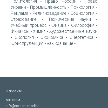
Политология
Право России
Право
-
-
України
Промышленность
Психология
-
-
-
Реклама
Религиоведение
Социология
-
-
-
Страхование
Технические науки
-
-
Учебный процесс
Физика
Философия
-
-
-
Финансы
Химия
Художественные науки
-
-
Экология
Экономика
Энергетика
-
-
-
-
Юриспруденция
Языкознание
-
-
О проекте
Авторам
info@scicenter.online