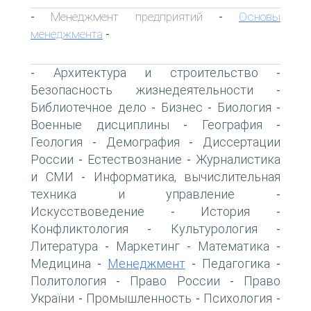
Менеджмент предприятий
Основы
-
-
менеджмента
-
Архитектура и строительство
-
-
Безопасность жизнедеятельности
-
Библиотечное дело
Бизнес
Биология
-
-
-
Военные дисциплины
География
-
-
Геология
Демография
Диссертации
-
-
России
Естествознание
Журналистика
-
-
и СМИ
Информатика, вычислительная
-
техника и управление
-
Искусствоведение
История
-
-
Конфликтология
Культурология
-
-
Литература
Маркетинг
Математика
-
-
-
Медицина
Менеджмент
Педагогика
-
-
-
Политология
Право России
Право
-
-
України
Промышленность
Психология
-
-
-