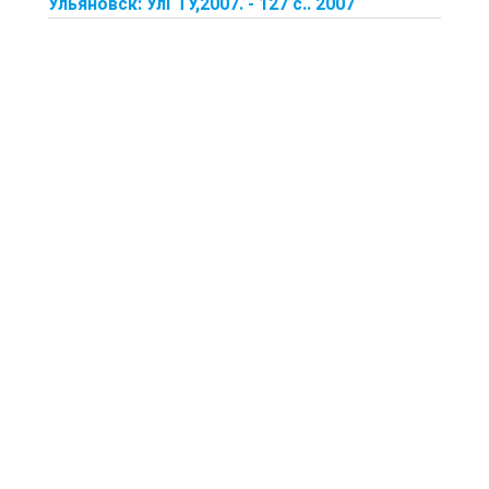
Ульяновск: УлГТУ,2007. - 127 с.. 2007