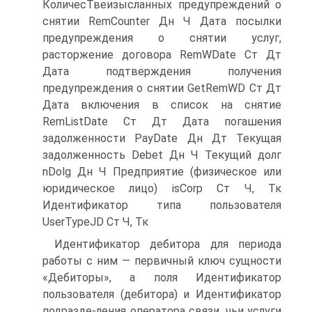
КоличесТвеизысланных предупреждений о
снятии RemCounter Дн Ч Дата посылки
предупреждения о снятии услуг,
расторжение договора RemWDate Ст Дт
Дата подтверждения получения
предупреждения о снятии GetRemWD Ст Дт
Дата включения в список на снятие
RemListDate Ст Дт Дата погашения
задолженности PayDate Дн Дт Текущая
задолженность Debet Дн Ч Текущий долг
nDolg Дн Ч Предприятие (физическое или
юридическое лицо) isCorp Ст Ч, Тк
Идентификатор типа пользователя
UserTypeJD Ст Ч, Тк
Идентификатор дебитора для периода
работы с ним — первичный ключ сущности
«Дебиторы», а поля Идентификатор
пользователя (дебитора) и Идентификатор
подразде-ления оператора связи, чьи услуги