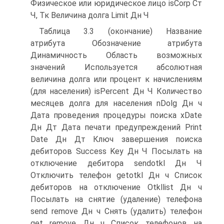
Физическое или юридическое лицо isCorp Ст
Ч, Тк Величина долга Limit Дн Ч
Таблица 3.3 (окончание) Название
атрибута Обозначение атрибута
Динамичность Область возможных
значений Используется абсолютная
величина долга или процент к начислениям
(для населения) isPercent Дн Ч Количество
месяцев долга для населения nDolg Дн ч
Дата проведения процедуры поиска xDate
Дн Дт Дата печати предупреждений Print
Date Дн Дт Ключ завершения поиска
дебиторов Success Key Дн Ч Посылать на
отключение дебитора sendotkl Дн Ч
Отключить телефон getotkl Дн ч Список
дебиторов на отключение Otkllist Дн ч
Посылать на снятие (удаление) телефона
send remove Дн ч Снять (удалить) телефон
get remove Дн ч Список телефонов на