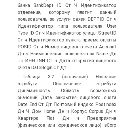
банка BankDept ID Ст Ч Идентификатор
отделения, которому платит данный
пользователь за услуги связи DEPTID Ст ч
Идентификатор типа пользователя User
Type ID Ст ч Идентификатор улицы StreetID
Ст ч Идентификатор пункта приема оплаты
POSID Ст ч Номер лицевої о счета Account
Дн ч Наименование пользователя Name Дн
Тк ИНН INN Ст ч Дата открытия лицевого
счета DateBegin Ст Дт
Таблица 3.2 (окончание) Название
атрибута Обозначение атрибута
Динамичность Область возможных
значений Дата закрытия лицевого счета
Date End Ст Дт Почтовый индекс Postlndex
Дн Ч Дом Home Дн ч Корпус Corpus Дн ч
Квартира Flat Дн ч Предприятие
(физическое или юридическое лицо) isCorp