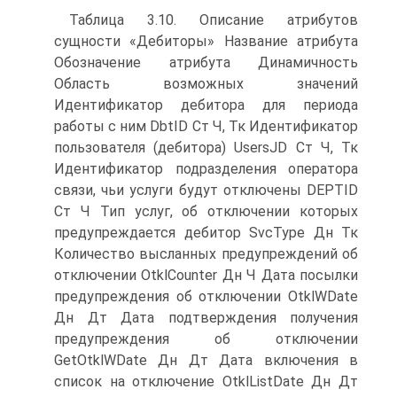
Таблица 3.10. Описание атрибутов
сущности «Дебиторы» Название атрибута
Обозначение атрибута Динамичность
Область возможных значений
Идентификатор дебитора для периода
работы с ним DbtID Ст Ч, Тк Идентификатор
пользователя (дебитора) UsersJD Ст Ч, Тк
Идентификатор подразделения оператора
связи, чьи услуги будут отключены DEPTID
Ст Ч Тип услуг, об отключении которых
предупреждается дебитор SvcType Дн Тк
Количество высланных предупреждений об
отключении OtklCounter Дн Ч Дата посылки
предупреждения об отключении OtklWDate
Дн Дт Дата подтверждения получения
предупреждения об отключении
GetOtklWDate Дн Дт Дата включения в
список на отключение OtklListDate Дн Дт