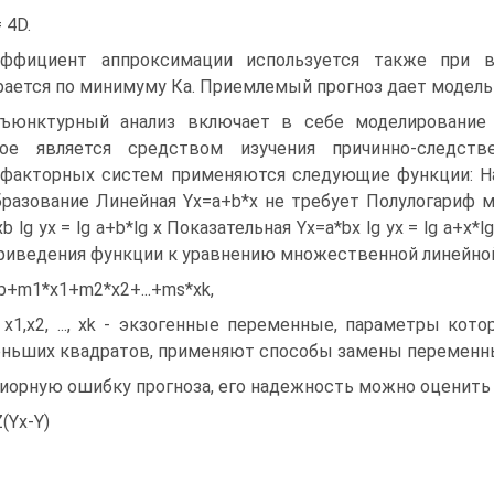
 4D.
ффициент аппроксимации используется также при 
ается по минимуму Ка. Приемлемый прогноз дает модель 
ъюнктурный анализ включает в себе моделирование р
рое является средством изучения причинно-следств
факторных систем применяются следующие функции: Н
разование Линейная Yx=a+b*x не требует Полулогариф м 
b lg yx = lg a+b*lg x Показательная Yx=a*bx lg yx = lg a+x*
риведения функции к уравнению множественной линейной
b+m1*x1+m2*x2+...+ms*xk,
 x1,x2, ..., xk - экзогенные переменные, параметры кот
ньших квадратов, применяют способы замены переменны
иорную ошибку прогноза, его надежность можно оценить
Z(Yx-Y)