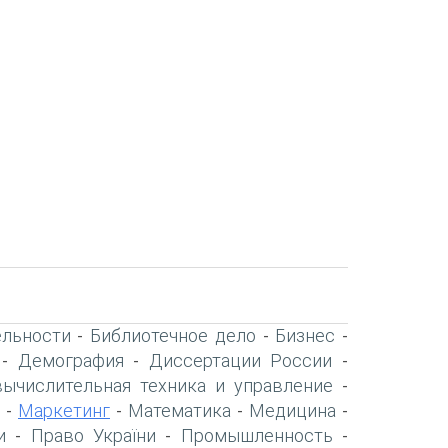
ельности
Библиотечное дело
Бизнес
-
-
-
Демография
Диссертации России
-
-
-
вычислительная техника и управление
-
Маркетинг
Математика
Медицина
-
-
-
-
и
Право України
Промышленность
-
-
-