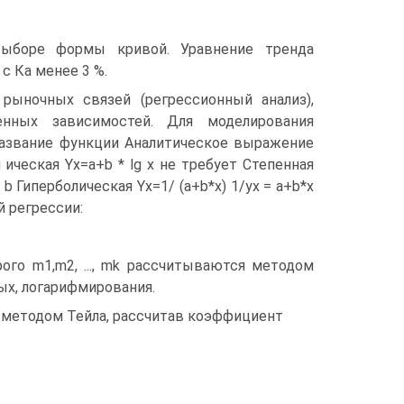
выборе формы кривой. Уравнение тренда
с Ка менее 3 %.
ыночных связей (регрессионный анализ),
енных зависимостей. Для моделирования
азвание функции Аналитическое выражение
ическая Yx=a+b * lg x не требует Степенная
lg b Гиперболическая Yx=1/ (a+b*x) 1/yx = a+b*x
 регрессии:
орого m1,m2, ..., mk рассчитываются методом
х, логарифмирования.
 методом Тейла, рассчитав коэффициент