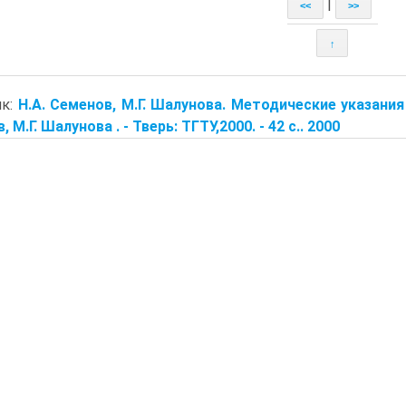
|
<<
>>
↑
ик:
Н.А. Семенов, М.Г. Шалунова. Методические указани
 М.Г. Шалунова . - Тверь: ТГТУ,2000. - 42 с.. 2000