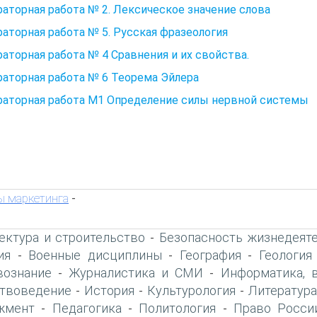
аторная работа № 2. Лексическое значение слова
аторная работа № 5. Русская фразеология
аторная работа № 4 Сравнения и их свойства.
аторная работа № 6 Теорема Эйлера
раторная работа М1 Определение силы нервной системы
 маркетинга
-
ектура и строительство
Безопасность жизнедеят
-
ия
Военные дисциплины
География
Геология
-
-
-
вознание
Журналистика и СМИ
Информатика, 
-
-
твоведение
История
Культурология
Литература
-
-
-
жмент
Педагогика
Политология
Право Росси
-
-
-