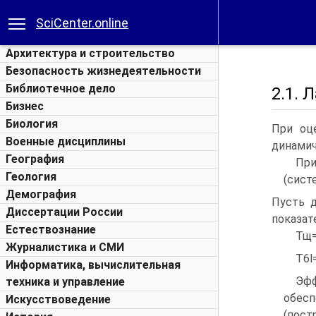
SciCenter.online
Архитектура и строительство
Безопасность жизнедеятельности
Библиотечное дело
2.1.
Бизнес
Биология
При оц
Военные дисциплины
динамич
География
При
Геология
(сист
Демография
Пусть д
Диссертации России
показател
Естествознание
Тщ= 
Журналистика и СМИ
T6l=
Информатика, вычислительная
Эф
техника и управление
обес
Искусствоведение
(пост