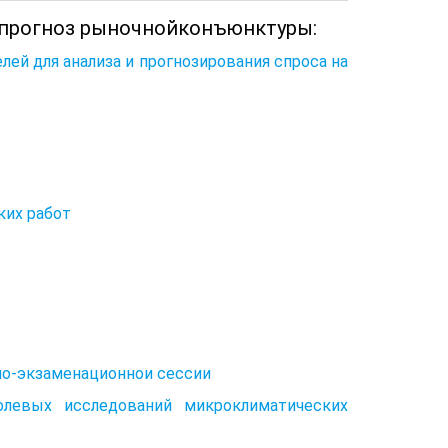
 и прогноз рыночнойконъюнктуры:
лей для анализа и прогнозирования спроса на
ких работ
рно-экзаменационнои сессии
полевых исследований микроклиматических