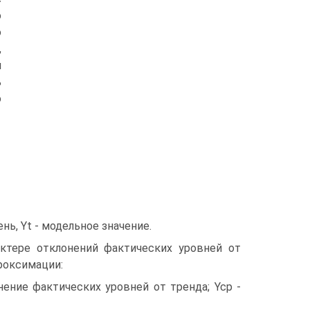
о
о
,
я
ь
о
нь, Yt - модельное значение.
актере отклонений фактических уровней от
роксимации:
нение фактических уровней от тренда; Ycp -