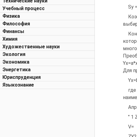
Технические науки
Sy =
Учебный процесс
Физика
Коэ
Философия
выбир
Финансы
Кон
Химия
кото
Художественные науки
много
Экология
Преоб
Экономика
Yx=a*x
Энергетика
Для п
Юриспруденция
Yx=
Языкознание
где
наиме
Апр
" 1 
V=
ZY2