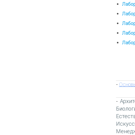
Лабор
Лабор
Лабор
Лабор
Лабо
Основы
-
Архит
-
Биолог
Естест
Искусс
Менед