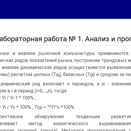
 Лабораторная работа № 1. Анализ и п
енке и анализе рыночной конъюнктуры применяются 
еских рядов показателей рынка, построение трендовых м
 анализе динамических рядов осуществляется выявление 
емы) расчетом цепных (Тщ), базисных (Tgi) и средних за пе
инамический ряд включает n периодов, а yi - значени
я в i-й период (i=0,.. ,,n), тогда
Yi / Yi-1 * 100% ,
 Yi / Yo * 100% , Tcp = ^^П^о *100%.
фективное обнаружение тенденции развити
печивает метод аналитического выравнивани
роения моделей тренда). Методика прогнозирования 