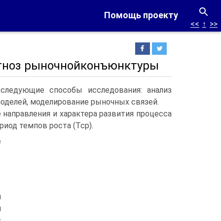
Помощь проекту
<<
↑
>>
рогноз рыночнойконъюнктуры
следующие способы исследования: анализ
оделей, моделирование рыночных связей.
направления и характера развития процесса
риод темпов роста (Тср).
е
я
я
с