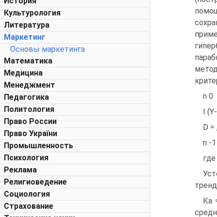
История
помо
Культурология
сохр
Литература
приме
Маркетинг
гипер
Основы маркетинга
пара
Математика
мето
Медицина
крите
Менеджмент
n 0
Педагогика
Политология
I (Y
Право России
D = 
Право України
n -1
Промышленность
Психология
где
Реклама
Уст
Религиоведение
тренд
Социология
Ка 
Страхование
средн