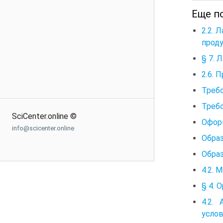
Еще по
2.2. 
прод
§ 7. 
2.6. 
Треб
Требо
SciCenter.online ©
Офор
info@scicenter.online
Обра
Обра
4.2. 
§ 4. 
4.2.
услов