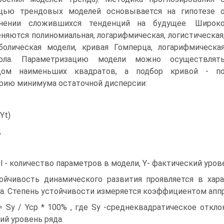
щью трендовых моделей основывается на гипотезе 
анении сложившихся тенденций на будущее. Широк
няются полиномиальная, логарифмическая, логистическая
болическая модели, кривая Гомперца, логарифмическа
бола. Параметризацию модели можно осуществлят
дом наименьших квадратов, а подбор кривой - п
рию минимума остаточной дисперсии:
-Yt)
,
 l - количество параметров в модели, Y- фактический урове
ойчивость динамического развития проявляется в хар
а. Степень устойчивости измеряется коэффициентом апп
= Sy / Ycp * 100% , где Sy -среднеквадратическое откло
ий уровень ряда.