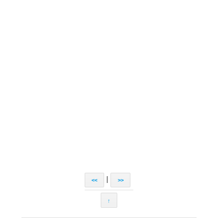
|
<<
>>
↑