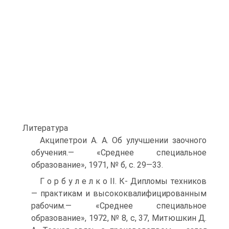
Литература
Акципетрои А. А. Об улучшении заочного
обучения.— «Среднее специальное
образование», 1971, № б, с. 29—33.
Г о р б у л е л к о II. К- Дипломы техников
— практикам и высококвалифицированным
рабочим.— «Среднее специальное
образование», 1972, № 8, с, 37, Митюшкин Д.