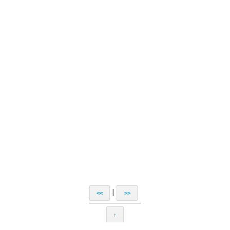
|
<<
>>
↑