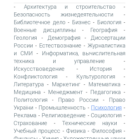
Архитектура и строительство
-
-
Безопасность жизнедеятельности
-
Библиотечное дело
Бизнес
Биология
-
-
-
Военные дисциплины
География
-
-
Геология
Демография
Диссертации
-
-
России
Естествознание
Журналистика
-
-
и СМИ
Информатика, вычислительная
-
техника и управление
-
Искусствоведение
История
-
-
Конфликтология
Культурология
-
-
Литература
Маркетинг
Математика
-
-
-
Медицина
Менеджмент
Педагогика
-
-
-
Политология
Право России
Право
-
-
України
Промышленность
Психология
-
-
-
Реклама
Религиоведение
Социология
-
-
-
Страхование
Технические науки
-
-
Учебный процесс
Физика
Философия
-
-
-
Финансы
Химия
Художественные науки
-
-