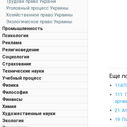
Трудове право України
Уголовный процесс Украины
Хозяйственное право Украины
Экологическое право Украины
Промышленность
Психология
Реклама
Религиоведение
Социология
Страхование
Технические науки
Еще по
Учебный процесс
Физика
114.П
Философия
111. 
Финансы
орган
Химия
21. А
Художественные науки
19. П
Экология