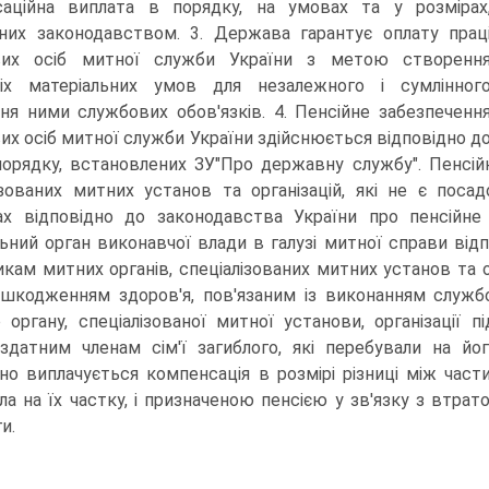
аційна виплата в порядку, на умовах та у розмірах
них законодавством. 3. Держава гарантує оплату прац
вих осіб митної служби України з метою створенн
ніх матеріальних умов для незалежного і сумлінног
ня ними службових обов'язків. 4. Пенсійне забезпеченн
их осіб митної служби України здійснюється відповідно д
порядку, встановлених ЗУ"Про державну службу". Пенсійн
ізованих митних установ та організацій, які не є поса
ах відповідно до законодавства України про пенсійне
ьний орган виконавчої влади в галузі митної справи від
икам митних органів, спеціалізованих митних установ та о
шкодженням здоров'я, пов'язаним із виконанням службови
 органу, спеціалізованої митної установи, організації 
здатним членам сім'ї загиблого, які перебували на йог
но виплачується компенсація в розмірі різниці між час
ла на їх частку, і призначеною пенсією у зв'язку з втра
и.