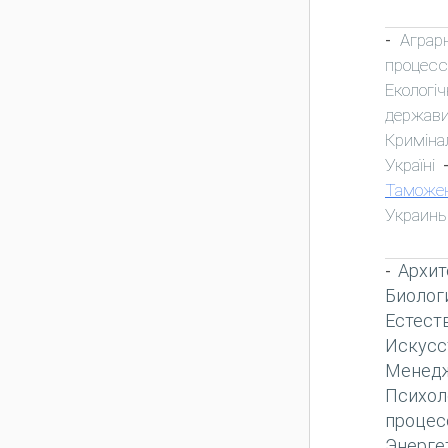
Аграр
-
процесс
Екологіч
держави
Криміна
Україні
Таможе
Украин
Архит
-
Биолог
Естест
Искусс
Менед
Психол
процес
Энерге