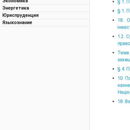
Экономика
§ 1. 
Энергетика
§ 1. 
Юриспруденция
18. 
Языкознание
інвес
1.2. 
право
Тема 
захищ
§ 4. 
10 По
казна
Націо
18. В