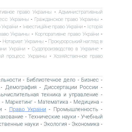
тивное право Украины
Административный
-
есс Украины
Гражданское право Украины
-
-
 України
Інвестиційне право України
Історія
-
-
раво Украины
Корпоративне право України
-
-
Нотариат Украины
Прокурорський нагляд в
-
-
ани України
Судопроизводство в Украине
-
-
ый процесс Украины
Хозяйственное право
-
ельности
Библиотечное дело
Бизнес
-
-
-
Демография
Диссертации России
-
-
-
вычислительная техника и управление
-
Маркетинг
Математика
Медицина
-
-
-
-
и
Право України
Промышленность
-
-
-
рахование
Технические науки
Учебный
-
-
ственные науки
Экология
Экономика
-
-
-