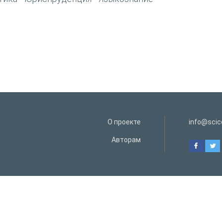
О проекте
info@scice
Авторам