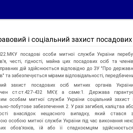
равовий і соціальний захист посадових 
422.МКУ посадові особи митної служби України перебу
в'я, честі, гідності, майна цих посадових осіб та члені
правних дій здійснюється відповідно до ЗУ "Про державн
ів" та забезпечується мірами відповідальності, передбаче
ьний захист посадових осіб митних органів Україн
ачен ст.ст.427-432 МКУ, а саме:1. Держава гаранту
им особам митної служби України соціальний захист 
ьно-побутове забезпечення. 2. У разі загибелі, каліцтва аб
дності внаслідок нещасного випадку, який стався 
ою особою митної служби України під час виконання не
вих обов'язків, їй або її спадкоємцям здійснюєтьс