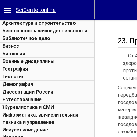
SciCenter.online
Архитектура и строительство
Безопасность жизнедеятельности
Библиотечное дело
23. П
Бизнес
Биология
Ст.
Военные дисциплины
здоро
География
проти
Геология
орган
Демография
Соціал
Диссертации России
передб
Естествознание
посадов
Журналистика и СМИ
матеріал
Информатика, вычислительная
інвалі
техника и управление
посадов
Искусствоведение
службо