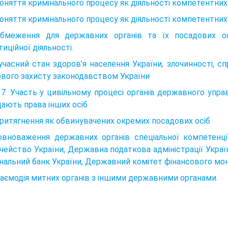
Поняття кримінального процесу як діяльності компетентних о
Поняття кримінального процесу як діяльності компетентних о
Обмеження для державних органів та їх посадових осі
тиційної діяльності.
Сучасний стан здоров’я населення України, злочинності, с
вого захисту законодавством України
7. Участь у цивільному процесі органів державного управ
ають права інших осіб
Притягнення як обвинувачених окремих посадових осіб
вноваження державних органів спеціальної компетенції
чейство України, Державна податкова адміністрації Украї
нальний банк України, Державний комітет фінансового моні
заємодія митних органів з іншими державними органами.