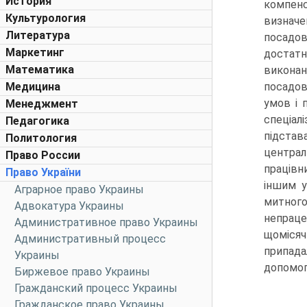
История
компенс
Культурология
визначе
Литература
посадо
Маркетинг
достат
Математика
виконан
Медицина
посадов
умов і 
Менеджмент
спеціал
Педагогика
підстав
Политология
централ
Право России
працівн
Право України
іншим у
Аграрное право Украины
митного
Адвокатура Украины
непраце
Административное право Украины
щомісяч
Административный процесс
припада
Украины
допомог
Биржевое право Украины
Гражданский процесс Украины
Гражданское право Украины