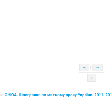
|
<<
>>
↑
к:
ОНЮА. Шпагралка по митному праву України. 2011. 20