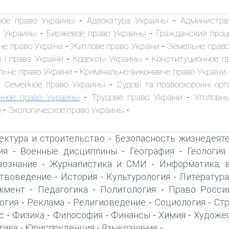
ное право Украины
Адвокатура Украины
Администра
-
-
 Украины
Биржевое право Украины
Гражданский проц
-
-
не право України
Житлове право України
Земельне право
-
-
 і права України
Кодексы Украины
Конституционное п
-
-
льне право України
Кримінально-виконавче право України
-
Семейное право Украины
Судові та правоохоронні орг
-
-
нное право Украины
Трудове право України
Уголовн
-
-
ы
Экологическое право Украины
-
-
ектура и строительство
Безопасность жизнедеят
-
ия
Военные дисциплины
География
Геология
-
-
-
вознание
Журналистика и СМИ
Информатика, 
-
-
твоведение
История
Культурология
Литература
-
-
-
жмент
Педагогика
Политология
Право Росси
-
-
-
огия
Реклама
Религиоведение
Социология
Ст
-
-
-
-
с
Физика
Философия
Финансы
Химия
Художе
-
-
-
-
-
тика
Юриспруденция
Языкознание
-
-
-