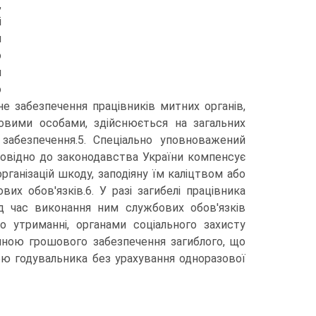
,
і
я
о
я
о
е забезпечення працівників митних органів,
довими особами, здійснюється на загальних
 забезпечення.5. Спеціально уповноважений
повідно до законодавства України компенсує
рганізацій шкоду, заподіяну їм каліцтвом або
х обов'язків.6. У разі загибелі працівника
під час виконання ним службових обов'язків
о утриманні, органами соціального захисту
тиною грошового забезпечення загиблого, що
тою годувальника без урахування одноразової