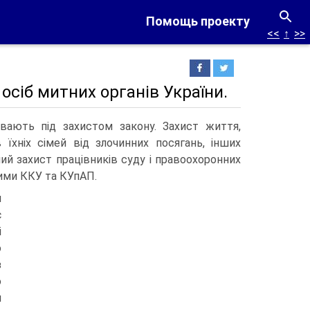
Помощь проекту
<<
↑
>>
осіб митних органів України.
вають під захистом закону. Захист життя,
в їхніх сімей від злочинних посягань, інших
ий захист працівників суду і правоохоронних
ними ККУ та КУпАП.
и
є
і
о
з
ю
я