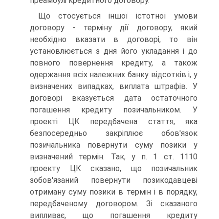
преамбулі кредитного договору.
Що стосується іншої істотної умови
договору - терміну дії договору, який
необхідно вказати в договорі, то він
установлюється з дня його укладання і до
повного повернення кредиту, а також
одержання всіх належних банку відсотків і, у
визначених випадках, виплата штрафів. У
договорі вказується дата остаточного
погашення кредиту позичальником. У
проекті ЦК передбачена стаття, яка
безпосередньо закріплює обов'язок
позичальника повернути суму позики у
визначений термін. Так, у п. 1 ст. 1110
проекту ЦК сказано, що позичальник
зобов'язаний повернути позикодавцеві
отриману суму позики в термін і в порядку,
передбаченому договором. Зі сказаного
випливає, що погашення кредиту