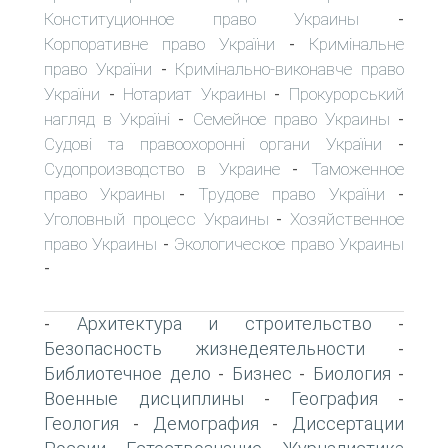
Конституционное право Украины
-
Корпоративне право України
Кримінальне
-
право України
Кримінально-виконавче право
-
України
Нотариат Украины
Прокурорський
-
-
нагляд в Україні
Семейное право Украины
-
-
Судові та правоохоронні органи України
-
Судопроизводство в Украине
Таможенное
-
право Украины
Трудове право України
-
-
Уголовный процесс Украины
Хозяйственное
-
право Украины
Экологическое право Украины
-
-
Архитектура и строительство
-
-
Безопасность жизнедеятельности
-
Библиотечное дело
Бизнес
Биология
-
-
-
Военные дисциплины
География
-
-
Геология
Демография
Диссертации
-
-