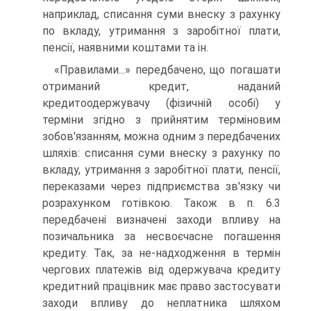
наприклад, списання суми внеску з рахунку
по вкладу, утримання з заробітної плати,
пенсії, наявними коштами та ін.
«Правилами...» передбачено, що погашати
отриманий кредит, наданий
кредитоодержувачу (фізичній особі) у
терміни згідно з прийнятим терміновим
зобов'язанням, можна одним з передбачених
шляхів: списання суми внеску з рахунку по
вкладу, утримання з заробітної плати, пенсії,
переказами через підприємства зв'язку чи
розрахунком готівкою. Також в п. 6.3
передбачені визначені заходи впливу на
позичальника за несвоєчасне погашення
кредиту. Так, за не-надходження в термін
чергових платежів від одержувача кредиту
кредитний працівник має право застосувати
заходи впливу до неплатника шляхом