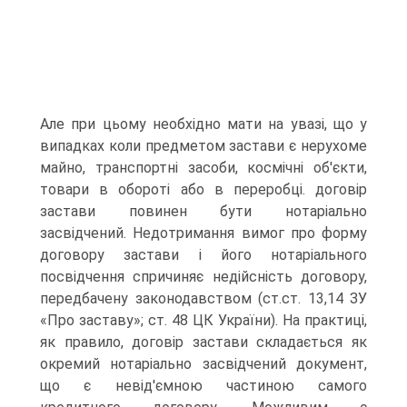
Але при цьому необхідно мати на увазі, що у
випадках коли предметом застави є нерухоме
майно, транспортні засоби, космічні об'єкти,
товари в обороті або в переробці. договір
застави повинен бути нотаріально
засвідчений. Недотримання вимог про форму
договору застави і його нотаріального
посвідчення спричиняє недійсність договору,
передбачену законодавством (ст.ст. 13,14 ЗУ
«Про заставу»; ст. 48 ЦК України). На практиці,
як правило, договір застави складається як
окремий нотаріально засвідчений документ,
що є невід'ємною частиною самого