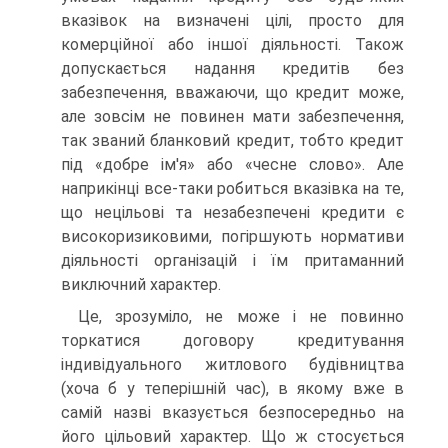
вказівок на визначені цілі, просто для
комерційної або іншої діяльності. Також
допускається надання кредитів без
забезпечення, вважаючи, що кредит може,
але зовсім не повинен мати забезпечення,
так званий бланковий кредит, тобто кредит
під «добре ім'я» або «чесне слово». Але
наприкінці все-таки робиться вказівка на те,
що нецільові та незабезпечені кредити є
високоризиковими, погіршують нормативи
діяльності організацій і їм притаманний
виключний характер.
Це, зрозуміло, не може і не повинно
торкатися договору кредитування
індивідуального житлового будівництва
(хоча б у теперішній час), в якому вже в
самій назві вказується безпосередньо на
його цільовий характер. Що ж стосується