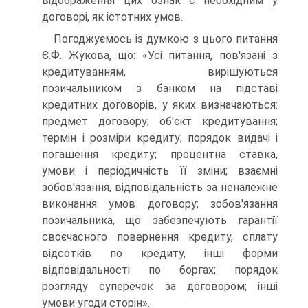
відображення цих ознак є необхідним у
договорі, як істотних умов.
Погоджуємось із думкою з цього питання
Є.Ф. Жукова, що: «Усі питання, пов'язані з
кредитуванням, вирішуються
позичальником з банком на підставі
кредитних договорів, у яких визначаються:
предмет договору; об'єкт кредитування;
термін і розміри кредиту; порядок видачі і
погашення кредиту; процентна ставка,
умови і періодичність її зміни; взаємні
зобов'язання, відповідальність за неналежне
виконання умов договору; зобов'язання
позичальника, що забезпечують гарантії
своєчасного повернення кредиту, сплату
відсотків по кредиту, інші форми
відповідальності по боргах; порядок
розгляду суперечок за договором; інші
умови угоди сторін».