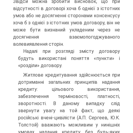
Звідси можна зробити висновок, що при
відсутності в договорі хоча б однієї з істотних
умов або не досягненні сторонами консенсусу
хоча б з однієї з істотних умов договору, він не
може бути визнаний укладеним через не
досягнення взаємопогоджуваного
волевиявлення сторін.
Надалі при розгляді змісту договору
будуть використані поняття «пункти» і
«розділи» договору.
Житлове кредитування здійснюється при
дотриманні загальних принципів надання
кредиту: цільового використання,
забезпечення терміновості, платності,
зворотності. В даному випадку слід
звернути увагу на той факт, що деякі
російські вчені-цивілісти (А.П. Сергеев, Ю.К.
Толстой) вважають можливим у нинішніх
умовах надання кредиту без будь-яких