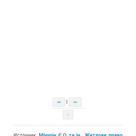
|
<<
>>
↑
Источник:
Мічурін Є.О та ін.. Житлове право