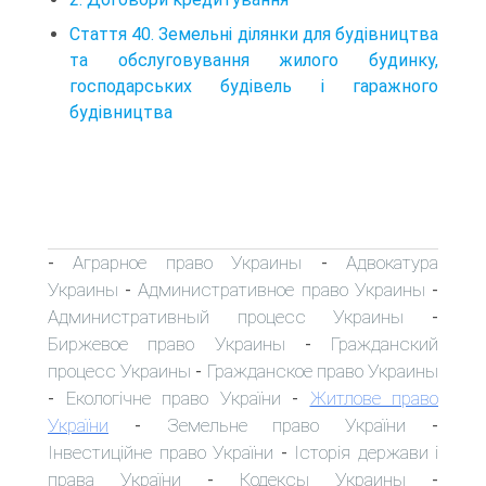
Стаття 40. Земельні ділянки для будівництва
та обслуговування жилого будинку,
господарських будівель і гаражного
будівництва
Аграрное право Украины
Адвокатура
-
-
Украины
Административное право Украины
-
-
Административный процесс Украины
-
Биржевое право Украины
Гражданский
-
процесс Украины
Гражданское право Украины
-
Екологічне право України
Житлове право
-
-
України
Земельне право України
-
-
Інвестиційне право України
Історія держави і
-
права України
Кодексы Украины
-
-