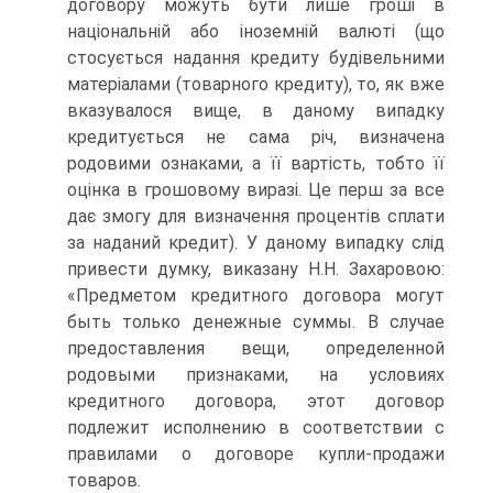
договору можуть бути лише гроші в
національній або іноземній валюті (що
стосується надання кредиту будівельними
матеріалами (товарного кредиту), то, як вже
вказувалося вище, в даному випадку
кредитується не сама річ, визначена
родовими ознаками, а її вартість, тобто її
оцінка в грошовому виразі. Це перш за все
дає змогу для визначення процентів сплати
за наданий кредит). У даному випадку слід
привести думку, виказану Н.Н. Захаровою:
«Предметом кредитного договора могут
быть только денежные суммы. В случае
предоставления вещи, определенной
родовыми признаками, на условиях
кредитного договора, этот договор
подлежит исполнению в соответствии с
правилами о договоре купли-продажи
товаров.