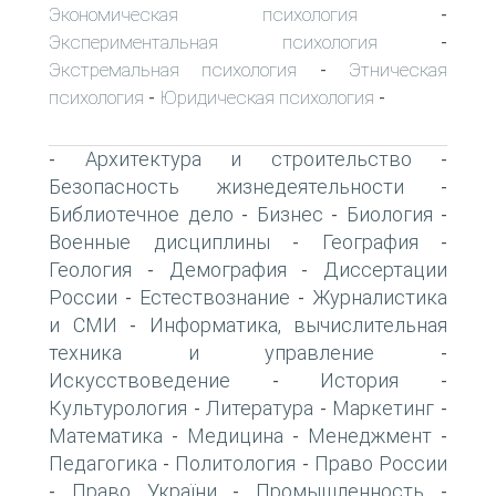
Экономическая психология
-
Экспериментальная психология
-
Экстремальная психология
Этническая
-
психология
Юридическая психология
-
-
Архитектура и строительство
-
-
Безопасность жизнедеятельности
-
Библиотечное дело
Бизнес
Биология
-
-
-
Военные дисциплины
География
-
-
Геология
Демография
Диссертации
-
-
России
Естествознание
Журналистика
-
-
и СМИ
Информатика, вычислительная
-
техника и управление
-
Искусствоведение
История
-
-
Культурология
Литература
Маркетинг
-
-
-
Математика
Медицина
Менеджмент
-
-
-
Педагогика
Политология
Право России
-
-
Право України
Промышленность
-
-
-