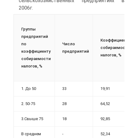
сельскохозяйственных предприятиях в
2006г.
Группы
предприятий
Коэффициент
по
Число
собираемости
коэффициенту
предприятий
налогов, %
собираемости
налогов, %
1. До 50
33
19,91
2. 50-75
28
64,52
3.Свыше 75
18
92,85
В среднем
-
52,34