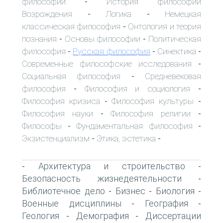
философии
История философии
-
Возрождения
Логика
Немецкая
-
-
классическая философия
Онтология и теория
-
познания
Основы философии
Политическая
-
-
философия
Русская философия
Синектика
-
-
-
Современные философские исследования
-
Социальная философия
Средневековая
-
философия
Философия и социология
-
-
Философия кризиса
Философия культуры
-
-
Философия науки
Философия религии
-
-
Философы
Фундаментальная философия
-
-
Экзистенциализм
Этика, эстетика
-
-
Архитектура и строительство
-
-
Безопасность жизнедеятельности
-
Библиотечное дело
Бизнес
Биология
-
-
-
Военные дисциплины
География
-
-
Геология
Демография
Диссертации
-
-