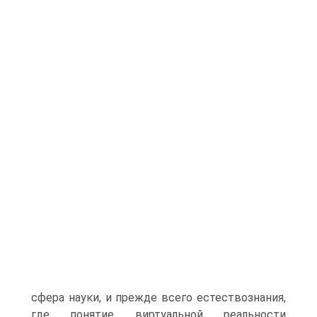
сфера науки, и прежде всего естествознания,
где понятие виртуальной ре­альности