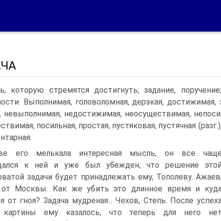
АЧА
ь, которую стремятся достигнуть; задание, поручени
ости. Выполнимая, головоломная, дерзкая, достижимая, 
.), невыполнимая, недостижимая, неосуществимая, непоси
ствимая, посильная, простая, пустяковая, пустячная (разг.)
нтарная.
ве его мелькала интересная мысль, он все чащ
щался к ней и уже был убежден, что решение это
ватой задачи будет принадлежать ему, Тополеву. Ажаев
 от Москвы. Как же убить это длинное время и куд
я от гноя? Задача мудреная... Чехов, Степь. После успех
 картины ему казалось, что теперь для него не