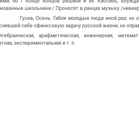
ими, но г конце концов решили и их. Кассиль, Блужд
нованные школьники / Проносят в ранцах музыку /нивеер
Гусев, Осень. Гибли молодые люди иной раз; но они 
снявшей себе сфинксовую задачу русской жизни, но оправ
лгебраическая, арифметическая, инженерная, математи
тная, экспериментальная и т. п.