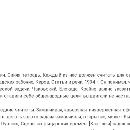
ич, Синяя тетрадь. Каждый из нас должен считать для 
адских рабочих. Киров, Статьи и речи, 1934 г. Он понимал
еской задачи. Чаковский, Блокада. Крайне важно указат
и ставили себе общенародные цели, выдвигали не частные,
Редкие эпитеты. Заманчивая, каверзная, низверженная, сф
н: делать золото задача заманчивая, открытие, может бы
 . . Пушкин, Сцены из рыцарских времен. [Кар- лыч] задал