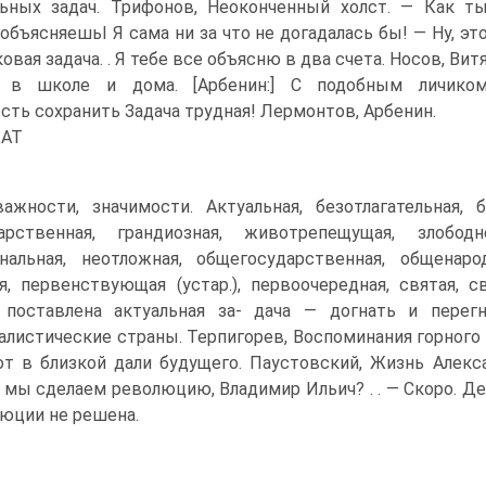
ьных задач. Трифонов, Неоконченный холст. — Как т
объясняешьI Я сама ни за что не догадалась бы! — Ну, эт
ковая задача. . Я тебе все объясню в два счета. Носов, Вит
 в школе и дома. [Арбенин:] С подобным личико
сть сохранить Задача трудная! Лермонтов, Арбенин.
КАТ
ажности, значимости. Актуальная, безотлагательная, б
дарственная, грандиозная, животрепещущая, злободн
нальная, неотложная, общегосударственная, общенарод
я, первенствующая (устар.), первоочередная, святая, св
 поставлена актуальная за- дача — догнать и пере
алистические страны. Терпигорев, Воспоминания горного
т в близкой дали будущего. Паустовский, Жизнь Алекс
 мы сделаем революцию, Владимир Ильич? . . — Скоро. Дело 
юции не решена.