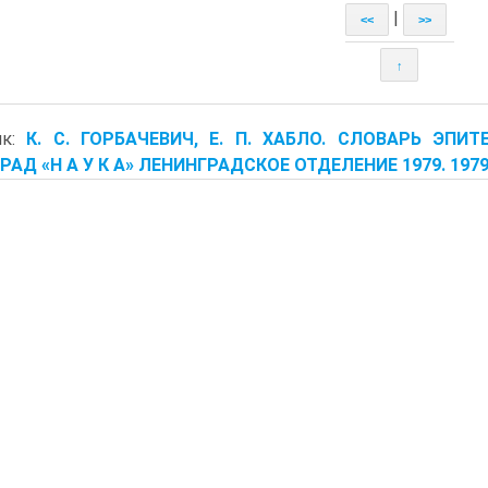
|
<<
>>
↑
ик:
К. С. ГОРБАЧЕВИЧ, Е. П. ХАБЛО. СЛОВАРЬ ЭПИ
РАД «Н А У К А» ЛЕНИНГРАДСКОЕ ОТДЕЛЕНИЕ 1979. 197