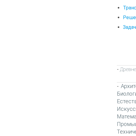
Транс
Реше
Задач
Древне
-
Архит
-
Биолог
Естест
Искусс
Матема
Промы
Технич