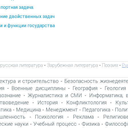
портная задача.
ние двойственных задач
и и функции государства
русская литература
Зарубежная литература
Поэзия
Ру
-
-
-
ектура и строительство
Безопасность жизнедеят
-
ия
Военные дисциплины
География
Геология
-
-
-
вознание
Журналистика и СМИ
Информатика, 
-
-
твоведение
История
Конфликтология
Куль
-
-
-
тика
Медицина
Менеджмент
Педагогика
Поли
-
-
-
-
шленность
Психология
Реклама
Религиов
-
-
-
еские науки
Учебный процесс
Физика
Философ
-
-
-