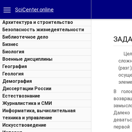
SciCenter.online
Архитектура и строительство
Безопасность жизнедеятельности
Библиотечное дело
ЗАД
Бизнес
Биология
Цел
Военные дисциплины
сложн
География
(разг
Геология
осуще
Демография
элеме
Диссертации России
В голо
Естествознание
возвра
Журналистика и СМИ
замысло
Информатика, вычислительная
Далеко
техника и управление
деватьс
Искусствоведение
первой