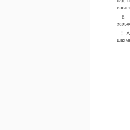
над н
взвол
В. 
разъя
¦ А
шахма