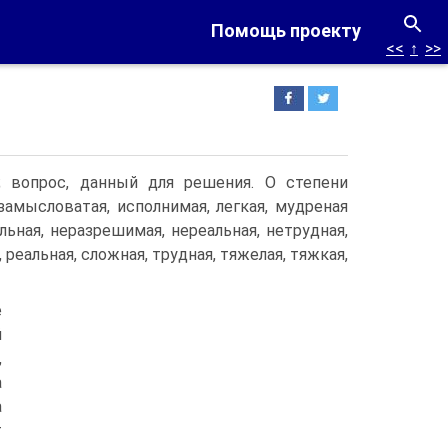
Помощь проекту
<<
↑
>>
е; вопрос, данный для решения. О степени
замысловатая, исполнимая, легкая, мудреная
льная, неразрешимая, нереальная, нетрудная,
, реальная, сложная, трудная, тяжелая, тяжкая,
е
й
,
а
а
т