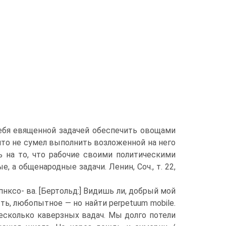
себя евященной задачей обеспечить овощами
, что не сумел выполнить возложенной на него
ь на то, что рабочие своими политическими
 а общенародные задачи. Ленин, Соч., т. 22,
пнксо- ва. [Бертольд:] Видишь ли, добрый мой
ть, любопытное — но найти perpetuum mobile.
 несколько каверзных вадач. Мы долго потели