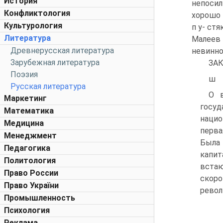
История
непосил
Конфликтология
хорошо 
Культурология
п у- стя
Литература
Малеев
Древнерусская литература
невинно
Зарубежная литература
ЗА
Поэзия
ш
Русская литература
О в
Маркетинг
госу
Математика
нацио
Медицина
перва
Менеджмент
Была
Педагогика
капит
Политология
встаю
Право России
скоро
Право України
револ
Промышленность
Психология
Реклама