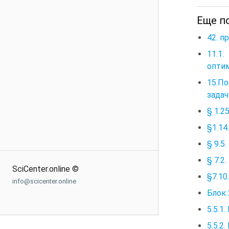
Еще п
42. п
11.1
опти
15.П
задач
§ 1.
§1.1
§ 9.
§ 7.
SciCenter.online ©
§7.1
info@scicenter.online
Блок 
5.5.1.
5.5.2