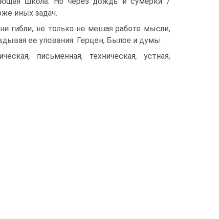
ающая школа. Но через дождь и сумерки /
же иных задач.
гибли, не только не мешая работе мысли,
дывая ее упования. Герцен, Былое и думы.
ческая, письменная, техническая, устная,