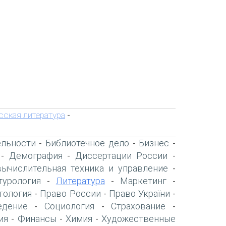
сская литература
-
ельности
Библиотечное дело
Бизнес
-
-
-
Демография
Диссертации России
-
-
-
вычислительная техника и управление
-
турология
Литература
Маркетинг
-
-
-
тология
Право России
Право України
-
-
-
едение
Социология
Страхование
-
-
-
ия
Финансы
Химия
Художественные
-
-
-