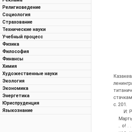
Религиоведение
Социология
Страхование
Технические науки
Учебный процесс
Физика
Философия
Финансы
Химия
Художественные науки
Казакев
Экология
ленингр
Экономика
титанич
Энергетика
стачкам
Юриспруденция
с. 201.
Языкознание
И: 
Марты
.. о!