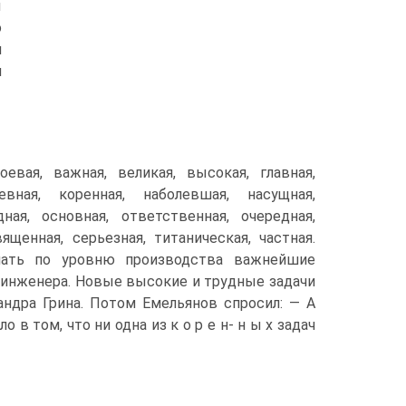
ы
о
я
м
оевая, важная, великая, высокая, главная,
евная, коренная, наболевшая, насущная,
ная, основная, ответственная, очередная,
ященная, серьезная, титаническая, частная.
гнать по уровню производства важнейшие
 инженера. Новые высокие и трудные задачи
андра Грина. Потом Емельянов спросил: — А
в том, что ни одна из к о р е н- н ы х задач